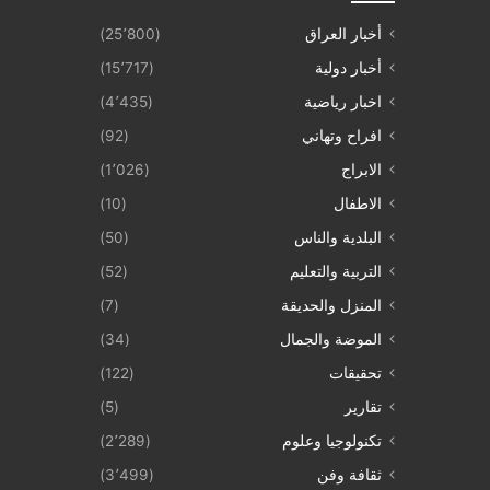
أخبار العراق
(25٬800)
أخبار دولية
(15٬717)
اخبار رياضية
(4٬435)
افراح وتهاني
(92)
الابراج
(1٬026)
الاطفال
(10)
البلدية والناس
(50)
التربية والتعليم
(52)
المنزل والحديقة
(7)
الموضة والجمال
(34)
تحقيقات
(122)
تقارير
(5)
تكنولوجيا وعلوم
(2٬289)
ثقافة وفن
(3٬499)