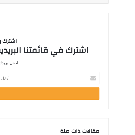
اشترك با
اشترك في قائمتنا البريدية
ادخل بريدك 
أ
د
خ
ل
ب
ر
ي
د
ك
مقالات ذات صلة
ا