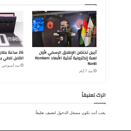
ل
إ
ل
ك
ت
ر
و
ن
أربيل تحتضن الإطلاق الرسمي لأول
26 ساعة بطا
ي
لعبة إلكترونية ثلاثية الأبعاد Konkani
القابل للطي 
Kurdi
منذ أسبوعين
منذ 7 أيام
اترك تعليقاً
يجب أنت تكون
مسجل الدخول
لتضيف تعليقاً.