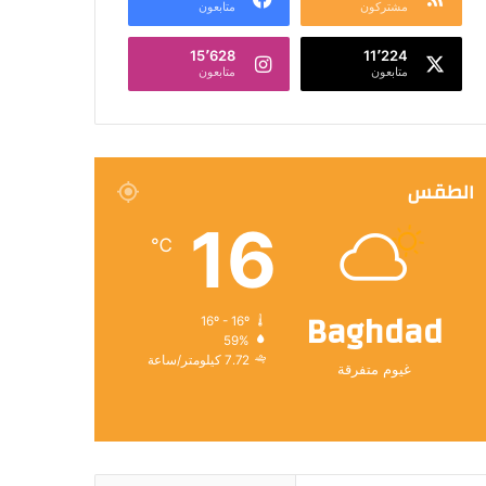
مشتركون
متابعون
15٬628
11٬224
متابعون
متابعون
الطقس
16
℃
Baghdad
16º - 16º
59%
7.72 كيلومتر/ساعة
غيوم متفرقة