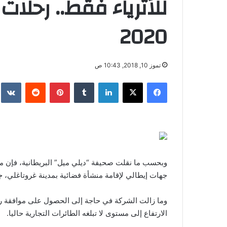
للأثرياء فقط.. رحلا
2020
تموز 10, 2018, 10:43 ص
فيسبوك
‫X
لينكدإن
‏Tumblr
بينتيريست
‏Reddit
‏te
وبحسب ما نقلت صحيفة “ديلي ميل” البريطانية، فإن م
جهات إيطالي لإقامة منشأة فضائية بمدينة غروتاغلي، جن
وما زالت الشركة في حاجة إلى الحصول على موافقة ر
الارتفاع إلى مستوى لا تبلغه الطائرات التجارية حاليا.