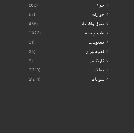
حواء
(866)
حوارات
(67)
سوق واقتصاد
(465)
طب وصحة
(1٬026)
فيديوهات
(31)
قضية ورأي
(33)
كاريكاتير
(9)
مقالات
(2٬710)
منوعات
(2٬214)