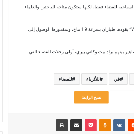
لسياحية للفضاء فقط، لكنها ستكون متاحة للباحثين والعلماء
وينتظر أن تجري الرحلة على طائرة “WhiteKnightTwo” يقودها طياران بسرعة 1.9 ماخ، وبمقدورها الوصول إلى
البريطانية، فقد حجز نحو 700 من المشاهير بينهم براد بيت وكاتي بيري، أولى رحلات الفضاء التي
في
للأثرياء
للفضاء
نسخ الرابط
‏Reddit
‏VKontakte
Odnoklassniki
‫Pocket
مشاركة عبر البريد
طباعة