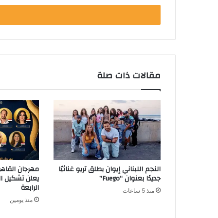
خ
ل
ب
ر
ي
د
ك
مقالات ذات صلة
ا
ل
إ
ل
ك
ت
ر
و
ن
النجم اللبناني إيوان يطلق تريو غنائيًا
مهرجان القاهر
ي
جديدًا بعنوان “Fuego”
يعلن تشكيل الل
الرابعة
منذ 5 ساعات
منذ يومين