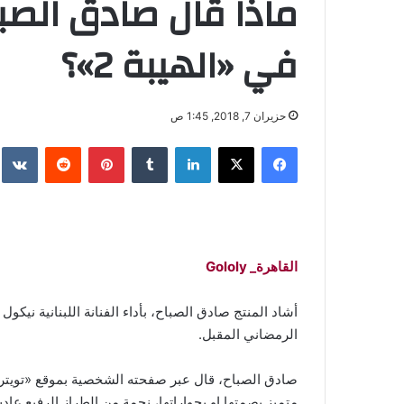
ماذا قال صادق الصبا
في «الهيبة 2»؟
حزيران 7, 2018, 1:45 ص
فيسبوك
‫X
لينكدإن
‏Tumblr
بينتيريست
‏Reddit
‏te
القاهرة_ Gololy
الرمضاني المقبل.
صادق الصباح، قال عبر صفحته الشخصية بموقع «تويتر»:
متميز بصمتها او بحواراتها، نجمة من الطراز الرفيع عادت