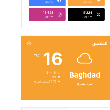
مشتركون
متابعون
15٬628
11٬224
متابعون
متابعون
الطقس
16
℃
Baghdad
16º - 16º
59%
7.72 كيلومتر/ساعة
غيوم متفرقة