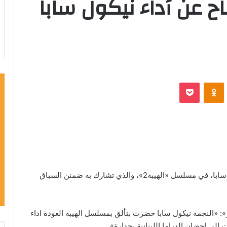
ح عن أداء نيكول سابا
VKontak
Odnoklassniki
‫Pocket
أشاد المنتج صادق الصباح، بأداء الفنانة اللبنانية نيكول سابا، في مسلسل «الهيبة2»، والذي تشارك به ضمنن السباق
 «النجمة نيكول سابا حضرت بتألق بمسلسل الهيبة العودة اداء
 الى احضان الدراما اللبنانية بجدارة».