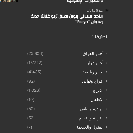
والتطورات الإقليمية
منذ 5 ساعات
النجم اللبناني إيوان يطلق تريو غنائيًا جديدًا
بعنوان “Fuego”
تصنيفات
أخبار العراق
(25٬804)
أخبار دولية
(15٬722)
اخبار رياضية
(4٬435)
افراح وتهاني
(92)
الابراج
(1٬026)
الاطفال
(10)
البلدية والناس
(50)
التربية والتعليم
(52)
المنزل والحديقة
(7)