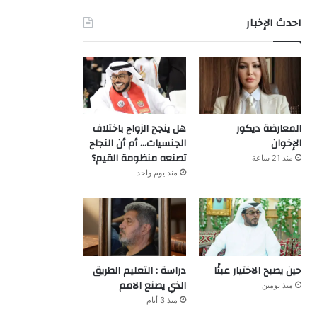
احدث الإخبار
المعارضة ديكور
هل ينجح الزواج باختلاف
الإخوان
الجنسيات… أم أن النجاح
تصنعه منظومة القيم؟
منذ 21 ساعة
منذ يوم واحد
حين يصبح الاختيار عبئًا
دراسة : التعليم الطريق
الذي يصنع الامم
منذ يومين
منذ 3 أيام