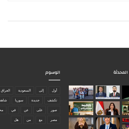
 المحدثة
الوسوم
أول
إلى
السعودية
العراق
تكشف
جديدة
سوريا
شاهد
صور
على
عن
في
مح
مصر
مع
من
هل