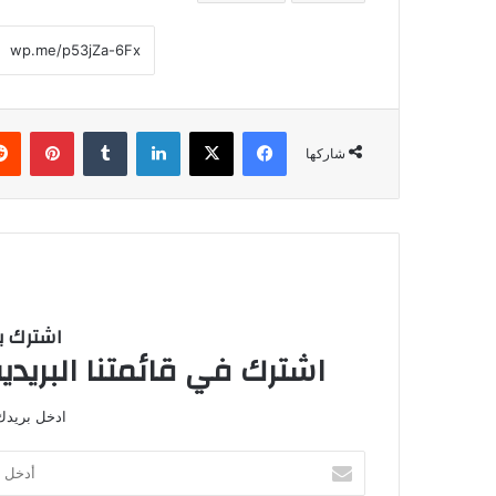
فيسبوك
‫X
لينكدإن
‏Tumblr
بينتيريست
شاركها
اشترك با
اشترك في قائمتنا البريدية
ادخل بريدك 
أ
د