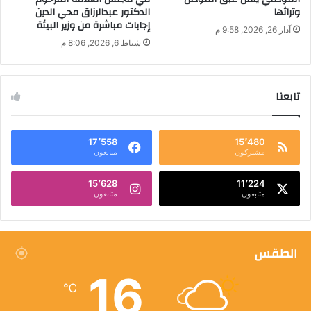
وتراثها
الدكتور عبدالرزاق محي الدين
إجابات مباشرة من وزير البيئة
آذار 26, 2026, 9:58 م
شباط 6, 2026, 8:06 م
تابعنا
17٬558
15٬480
مشتركون
متابعون
15٬628
11٬224
متابعون
متابعون
الطقس
16
℃