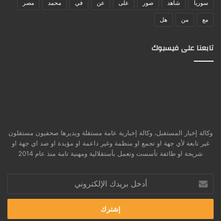
سوريا
شاهد
صور
على
عن
في
محمد
مصر
مع
من
هل
تابعنا على فيسبوك
وكالة إخبار المستقبل، وكالة إخبارية عامة مستقلة ويديرها صحفيون مستقلون
غير تابعة لأي جهة او تجمع او منظمة وغير داعمة او مؤيدة او ضد اي جهة او
شريحة او طائفة تأسست وتعمل بأستقلالية ومهنية تامة منذ عام 2014
أدخل
بريدك
الإلكتروني