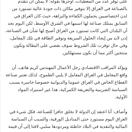
على توفر عدد من المعطيات، أوجزها بقوله: لا يمكن أن نتقدم
بالصناعة في العراق إلا بتوفير مكائن ذات جودة عالية تستورد من
لدن اختصاصيين يحملون الكفاءة والنزاهة، حيث كان العراق في
السابق يمتلك صناعة لها اسمها في الشرق الأوسط، لكن اليوم نجد
أن البلدان التي كانت تستورد من العراق أصبح لها شأن في الصناعة،
إذن لابد من إيجاد الحلول السريعة وتوفير الطاقة في تلك المعامل،
وفي حال توفرت تلك الشروط سوف نقضي على البطالة ونكون
منتجين أكثر مما أن نكون مستهلكين.
ويؤكد المراقب الاقتصادي رجل الأعمال المهندس كريم هاتف، أن
واقع المعامل في العراق المعامل لا يلبي الطموح، لذلك تعتبر صناعة
القطاع الخاص في العراق عموما والديوانية خصوصا خاسرة بسبب
السياسة الضريبية والتعريفة الكمركية، هذا غير استيراد المواد
الأولية.
وأضاف: أنا اعتقد إن الدولة لا تخلق حافزا للصناعة، فكل شيء في
العراق اليوم مستورد حتى المناديل الورقية، والسبب أن السياسة
المالية والنقدية في البلاد خاطئة ومردودها سلبي.لافتا إلى أن قيمة