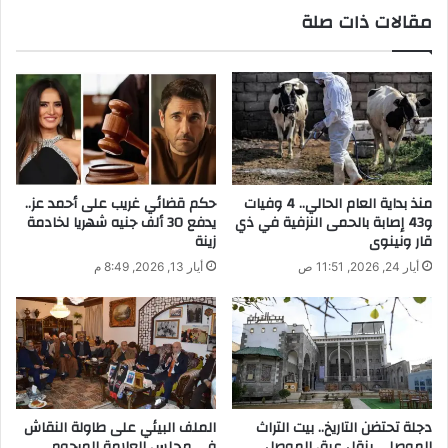
مقالات ذات صلة
د
ك
ا
ل
إ
ل
ك
ت
ر
منذ بداية العام الحالي.. 4 وفيات
حكم قضائي غريب على أحمد عز..
و
و43 إصابة بالحمى النزفية في ذي
يدفع 30 ألف جنيه شهريا لخادمة
ن
قار ونينوى
زينة
ي
أيار 24, 2026, 11:51 ص
أيار 13, 2026, 8:49 م
دجلة تحتضن التاريخ.. بيت التراث
الملف البيئي على طاولة النقاش
الموصلي ينقل عبق الموصل
في مجلس العلامة المرحوم