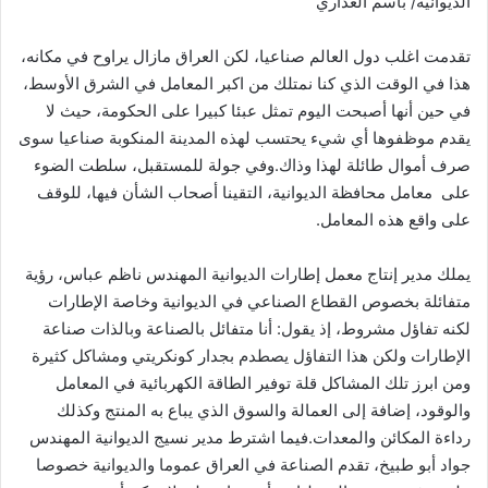
الديوانية/ باسم العذاري
تقدمت اغلب دول العالم صناعيا، لكن العراق مازال يراوح في مكانه،
هذا في الوقت الذي كنا نمتلك من اكبر المعامل في الشرق الأوسط،
في حين أنها أصبحت اليوم تمثل عبئا كبيرا على الحكومة، حيث لا
يقدم موظفوها أي شيء يحتسب لهذه المدينة المنكوبة صناعيا سوى
صرف أموال طائلة لهذا وذاك.وفي جولة للمستقبل، سلطت الضوء
على معامل محافظة الديوانية، التقينا أصحاب الشأن فيها، للوقف
على واقع هذه المعامل.
يملك مدير إنتاج معمل إطارات الديوانية المهندس ناظم عباس، رؤية
متفائلة بخصوص القطاع الصناعي في الديوانية وخاصة الإطارات
لكنه تفاؤل مشروط، إذ يقول: أنا متفائل بالصناعة وبالذات صناعة
الإطارات ولكن هذا التفاؤل يصطدم بجدار كونكريتي ومشاكل كثيرة
ومن ابرز تلك المشاكل قلة توفير الطاقة الكهربائية في المعامل
والوقود، إضافة إلى العمالة والسوق الذي يباع به المنتج وكذلك
رداءة المكائن والمعدات.فيما اشترط مدير نسيج الديوانية المهندس
جواد أبو طبيخ، تقدم الصناعة في العراق عموما والديوانية خصوصا