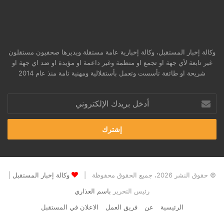
وكالة إخبار المستقبل، وكالة إخبارية عامة مستقلة ويديرها صحفيون مستقلون
غير تابعة لأي جهة او تجمع او منظمة وغير داعمة او مؤيدة او ضد اي جهة او
شريحة او طائفة تأسست وتعمل بأستقلالية ومهنية تامة منذ عام 2014
أدخل
بريدك
الإلكتروني
© حقوق النشر 2026، جميع الحقوق محفوظة |
وكالة إخبار المستقبل
|
رئيس التحرير
باسم العذاري
الرئيسية
عن
فريق العمل
الاعلان في المستقبل