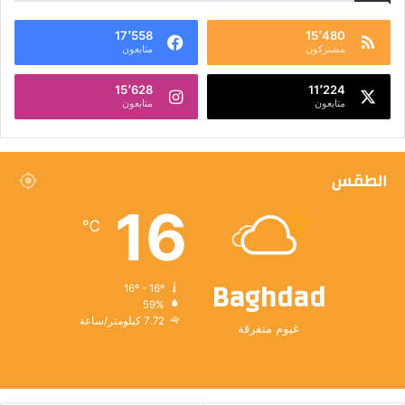
17٬558
15٬480
مشتركون
متابعون
15٬628
11٬224
متابعون
متابعون
الطقس
16
℃
Baghdad
16º - 16º
59%
7.72 كيلومتر/ساعة
غيوم متفرقة