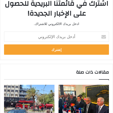
اشترك في قائمتنا البريدية للحصول
على الإخبار الجديدة!
ادخل بريدك الالكتروني للاشتراك.
أ
د
خ
ل
ب
ر
ي
مقالات ذات صلة
د
ك
ا
ل
إ
ل
ك
ت