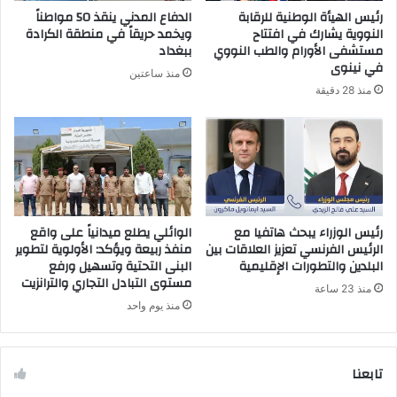
ر
رئيس الهيأة الوطنية للرقابة
الدفاع المدني ينقذ 50 مواطناً
و
النووية يشارك في افتتاح
ويخمد حريقاً في منطقة الكرادة
ن
مستشفى الأورام والطب النووي
ببغداد
ي
في نينوى
منذ ساعتين
منذ 28 دقيقة
رئيس الوزراء يبحث هاتفيا مع
الوائلي يطلع ميدانياً على واقع
الرئيس الفرنسي تعزيز العلاقات بين
منفذ ربيعة ويؤكد: الأولوية لتطوير
البلدين والتطورات الإقليمية
البنى التحتية وتسهيل ورفع
مستوى التبادل التجاري والترانزيت
منذ 23 ساعة
منذ يوم واحد
تابعنا