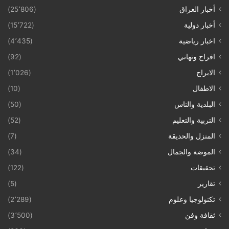
أخبار العراق
(25٬806)
أخبار دولية
(15٬722)
اخبار رياضية
(4٬435)
افراح وتهاني
(92)
الابراج
(1٬026)
الاطفال
(10)
البلدية والناس
(50)
التربية والتعليم
(52)
المنزل والحديقة
(7)
الموضة والجمال
(34)
تحقيقات
(122)
تقارير
(5)
تكنولوجيا وعلوم
(2٬289)
ثقافة وفن
(3٬500)