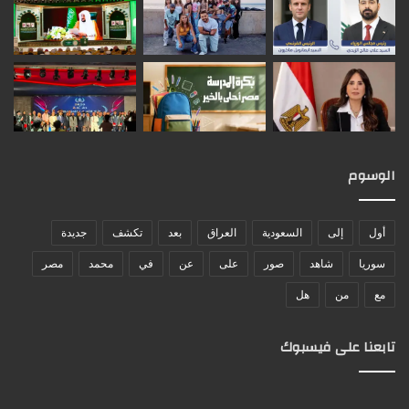
الوسوم
أول
إلى
السعودية
العراق
بعد
تكشف
جديدة
سوريا
شاهد
صور
على
عن
في
محمد
مصر
مع
من
هل
تابعنا على فيسبوك