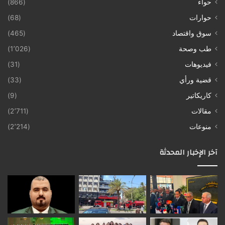
حواء
(866)
حوارات
(68)
سوق واقتصاد
(465)
طب وصحة
(1٬026)
فيديوهات
(31)
قضية ورأي
(33)
كاريكاتير
(9)
مقالات
(2٬711)
منوعات
(2٬214)
آخر الإخبار المحدثة