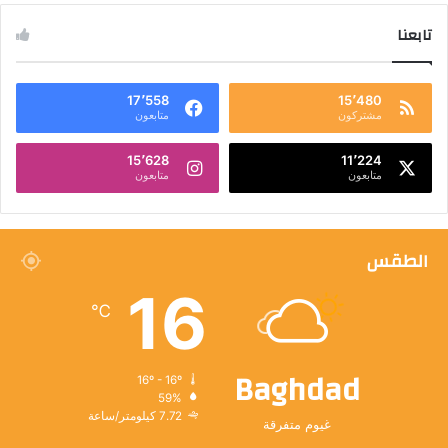
تابعنا
17٬558
15٬480
مشتركون
متابعون
15٬628
11٬224
متابعون
متابعون
الطقس
16
℃
Baghdad
16º - 16º
59%
7.72 كيلومتر/ساعة
غيوم متفرقة