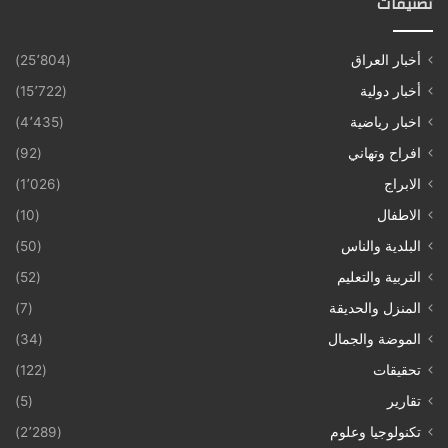
تصنيفات
أخبار العراق
(25٬804)
أخبار دولية
(15٬722)
اخبار رياضية
(4٬435)
افراح وتهاني
(92)
الابراج
(1٬026)
الاطفال
(10)
البلدية والناس
(50)
التربية والتعليم
(52)
المنزل والحديقة
(7)
الموضة والجمال
(34)
تحقيقات
(122)
تقارير
(5)
تكنولوجيا وعلوم
(2٬289)