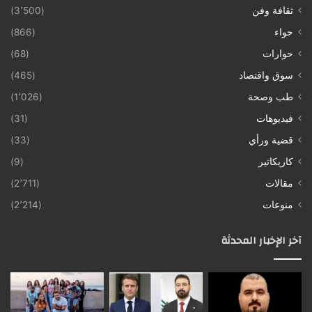
ثقافة وفن
(3٬500)
حواء
(866)
حوارات
(68)
سوق واقتصاد
(465)
طب وصحة
(1٬026)
فيديوهات
(31)
قضية ورأي
(33)
كاريكاتير
(9)
مقالات
(2٬711)
منوعات
(2٬214)
آخر الإخبار المحدثة