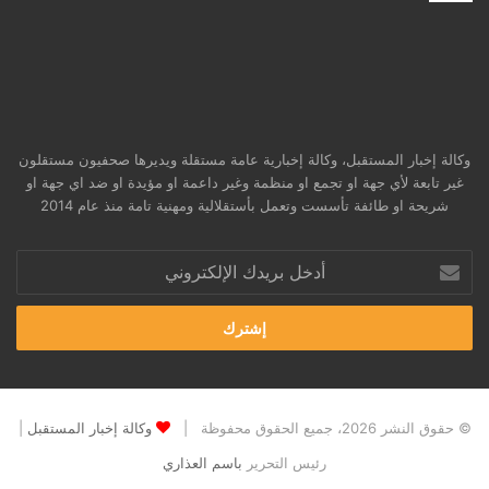
وكالة إخبار المستقبل، وكالة إخبارية عامة مستقلة ويديرها صحفيون مستقلون
غير تابعة لأي جهة او تجمع او منظمة وغير داعمة او مؤيدة او ضد اي جهة او
شريحة او طائفة تأسست وتعمل بأستقلالية ومهنية تامة منذ عام 2014
أدخل
بريدك
الإلكتروني
© حقوق النشر 2026، جميع الحقوق محفوظة |
وكالة إخبار المستقبل
|
رئيس التحرير
باسم العذاري