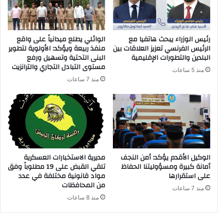
ك
ت
ر
رئيس الوزراء يبحث هاتفيا مع
الوائلي يطلع ميدانياً على واقع
و
الرئيس الفرنسي تعزيز العلاقات بين
منفذ ربيعة ويؤكد: الأولوية لتطوير
ن
البلدين والتطورات الإقليمية
البنى التحتية وتسهيل ورفع
ي
مستوى التبادل التجاري والترانزيت
منذ 5 ساعات
منذ 7 ساعات
الوكيل الأقدم يؤكد: أمن النجف
مديرية الاستخبارات العسكرية
أمانة كبيرة ومسؤوليتنا الحفاظ
تلقي القبض على 19 مطلوباً وفق
على استقرارها
مواد قانونية مختلفة في عدد
من المحافظات
منذ 7 ساعات
منذ 8 ساعات