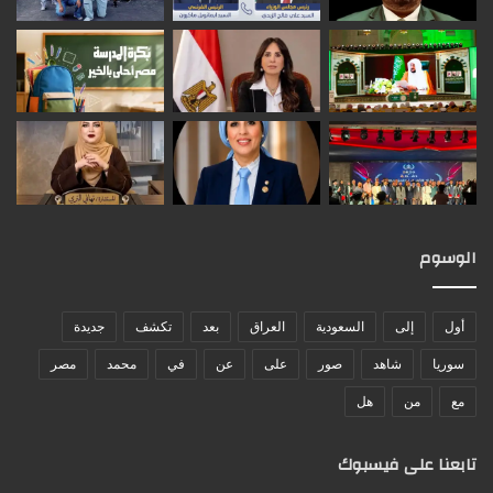
الوسوم
أول
إلى
السعودية
العراق
بعد
تكشف
جديدة
سوريا
شاهد
صور
على
عن
في
محمد
مصر
مع
من
هل
تابعنا على فيسبوك