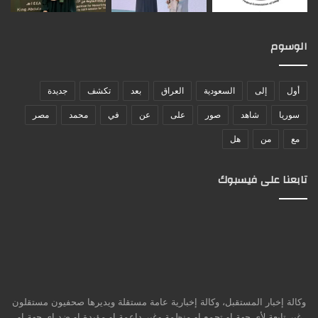
الوسوم
أول
إلى
السعودية
العراق
بعد
تكشف
جديدة
سوريا
شاهد
صور
على
عن
في
محمد
مصر
مع
من
هل
تابعنا على فيسبوك
وكالة إخبار المستقبل، وكالة إخبارية عامة مستقلة ويديرها صحفيون مستقلون
غير تابعة لأي جهة او تجمع او منظمة وغير داعمة او مؤيدة او ضد اي جهة او