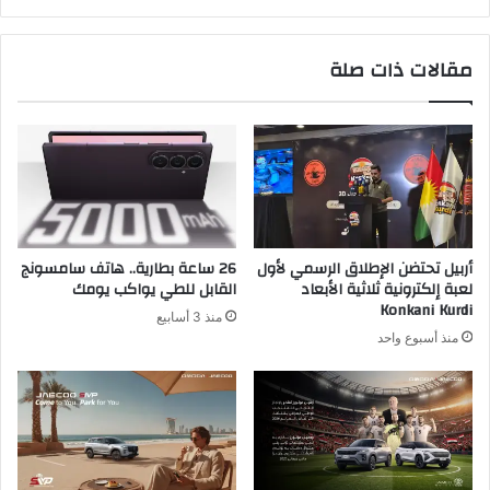
ر
ي
مقالات ذات صلة
د
ك
ا
ل
إ
ل
ك
ت
ر
أربيل تحتضن الإطلاق الرسمي لأول
26 ساعة بطارية.. هاتف سامسونج
و
لعبة إلكترونية ثلاثية الأبعاد
القابل للطي يواكب يومك
ن
Konkani Kurdi
منذ 3 أسابيع
ي
منذ أسبوع واحد