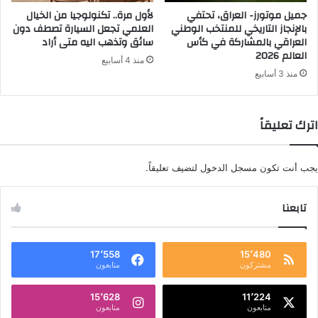
جميل موتورز- العراق، تحتفي
لأول مرة.. تكنولوجيا من الخيال
بالإنجاز التاريخي للمنتخب الوطني
العلمي تجعل السيارة تصطف دون
العراقي بالمشاركة في كأس
سائق وتذهب اليه متى أراد
العالم 2026
منذ 4 أسابيع
منذ 3 أسابيع
اترك تعليقاً
يجب أنت تكون
مسجل الدخول
لتضيف تعليقاً.
تابعنا
17٬558
15٬480
مشتركون
متابعون
15٬628
11٬224
متابعون
متابعون