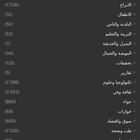
الابراج
(1٬026)
الاطفال
(10)
البلدية والناس
(50)
التربية والتعليم
(52)
المنزل والحديقة
(7)
الموضة والجمال
(34)
تحقيقات
(122)
تقارير
(5)
تكنولوجيا وعلوم
(2٬289)
ثقافة وفن
(3٬502)
حواء
(866)
حوارات
(68)
سوق واقتصاد
(465)
طب وصحة
(1٬026)