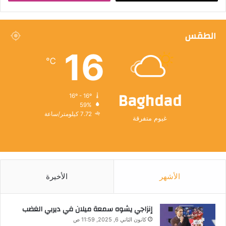
الطقس
16
℃
Baghdad
16º - 16º
59%
7.72 كيلومتر/ساعة
غيوم متفرقة
الأشهر
الأخيرة
إنزاجي يشوه سمعة ميلان في ديربي الغضب
كانون الثاني 6, 2025, 11:59 ص