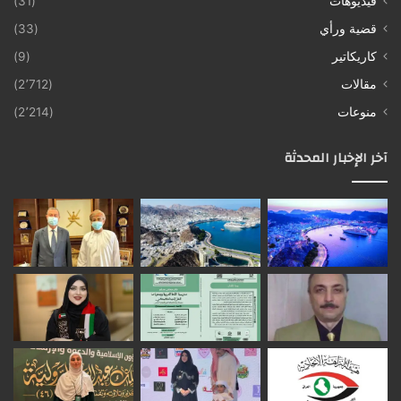
فيديوهات
(31)
قضية ورأي
(33)
كاريكاتير
(9)
مقالات
(2٬712)
منوعات
(2٬214)
آخر الإخبار المحدثة