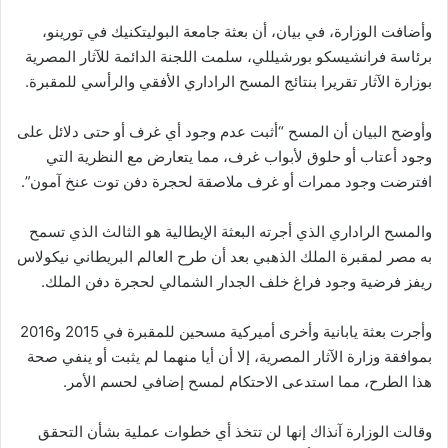
وأضافت الوزارة، في بيان، أن بعثة جامعة البوليتكنيك في تورينو،
برئاسة فرانشيسكو بورشيللي، سلمت اللجنة الدائمة للآثار المصرية
بوزارة الآثار تقريرا بنتائج المسح الراداري الأفقي والرأسي للمقبرة.
وأوضح البيان أن المسح “أثبت عدم وجود أي غرف أو حتى دلائل على
وجود أعتاب أو حلوق لأبواب غرف، مما يتعارض مع النظرية التي
افترضت وجود ممرات أو غرف ملاصقة لحجرة دفن توت عنخ آمون”.
والمسح الراداري الذي أجرته البعثة الإيطالية هو الثالث الذي تسمح
به مصر لمقبرة الملك الذهبي بعد أن طرح العالم البريطاني نيكولاس
ريفز فرضية وجود فراغ خلف الجدار الشمالي لحجرة دفن الملك.
وأجرت بعثة يابانية وأخرى أميركية مسحين للمقبرة في 2015 و2016
بموافقة وزارة الآثار المصرية، إلا أن أيا منهما لم يثبت أو ينفي صحة
هذا الطرح، مما استدعى الاحتكام لمسح إضافي لحسم الأمر.
وقالت الوزارة آنذاك إنها لن تتخذ أي خطوات عملية بشأن التحقق