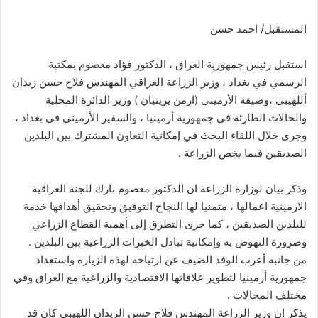
المستقبل/ احمد حسن
استقبل رئيس جمهورية العراق ، الدكتور فؤاد معصوم بمكتبة
الرسمي في بغداد ، وزير الزراعة العراقي المهندس فلاح حسن زيدان
أللهيبي ،وضيفه الأرميني (ارمن يريتيان ) وزير الدائرة المحلية
والحالات الطارئة في جمهورية أرمينيا ، والسفير الأرميني في بغداد ،
وجرى خلال اللقاء البحث في إمكانية التعاون المشترك بين البلدين
الصديقين فيما يخص الزراعة .
وذكر بيان لوزارة الزراعة ان الدكتور معصوم بارك للجنة العراقية
الارمينية اعمالها ، متمنيا لها النجاح التوفيق وتحقيق أهدافها خدمة
للبلدين الصديقين ، كما جرى التطرق إلى أهمية القطاع الزراعي
وضرورة النهوض به وإمكانية تبادل الخبرات الزراعية بين البلدين .
من جانبه أعرب الوفد الضيف عن ارتياحه لهذه الزيارة واستعداد
جمهورية أرمينيا لتطوير علاقاتها الاقتصادية والزراعية مع العراق وفي
مختلف المجالات .
يذكر إن وزير الزراعة المهندس فلاح حسن الزيدان اللهيبي كان قد