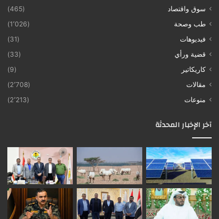
سوق واقتصاد
(465)
طب وصحة
(1٬026)
فيديوهات
(31)
قضية ورأي
(33)
كاريكاتير
(9)
مقالات
(2٬708)
منوعات
(2٬213)
آخر الإخبار المحدثة