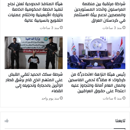
شراكة مرتقبة بين منظمة
هيأة المنافذ الحدودية تعلن نجاح
و
المراسلون واتحاد المستوردين
تنفيذ الخطة الحكومية الخاصة
ن
والمصدرين لدعم بيئة الاستثمار
بالزيارة الأربعينية واختتام عمليات
ي
في كردستان العراق
التفويج بانسيابية عالية
منذ 3 ساعات
منذ 3 ساعات
رئيس هيئة النزاهة الاتحاديَّة من
شرطة سكك الحديد تلقي القبض
كركوك: لا مظلَّة تحمي الفاسدين
على المتهم الذي قام برشق قطار
والمال العام أمانة والتجاوز عليه
الزائرين بالحجارة وتحويله إلى
اعتداءٌ على حقوق العراقيين
القضاء
منذ 6 ساعات
منذ يوم واحد
تابعنا