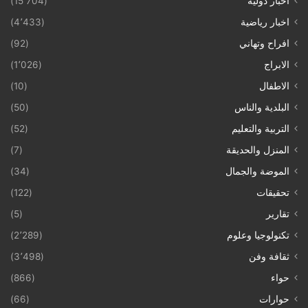
أخبار دولية
(15٬704)
اخبار رياضية
(4٬433)
افراح وتهاني
(92)
الابراج
(1٬026)
الاطفال
(10)
البلدية والناس
(50)
التربية والتعليم
(52)
المنزل والحديقة
(7)
الموضة والجمال
(34)
تحقيقات
(122)
تقارير
(5)
تكنولوجيا وعلوم
(2٬289)
ثقافة وفن
(3٬498)
حواء
(866)
حوارات
(66)