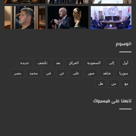
الوسوم
أول
إلى
السعودية
العراق
بعد
تكشف
جديدة
سوريا
شاهد
صور
على
عن
في
محمد
مصر
مع
من
هل
تابعنا على فيسبوك