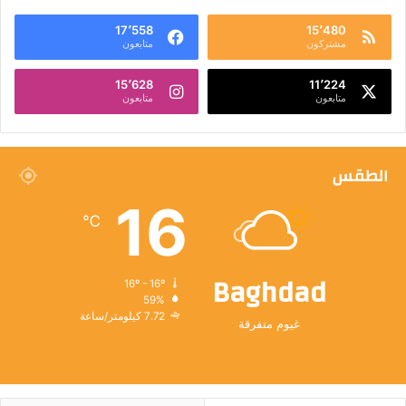
17٬558
15٬480
مشتركون
متابعون
15٬628
11٬224
متابعون
متابعون
الطقس
16
℃
Baghdad
16º - 16º
59%
7.72 كيلومتر/ساعة
غيوم متفرقة