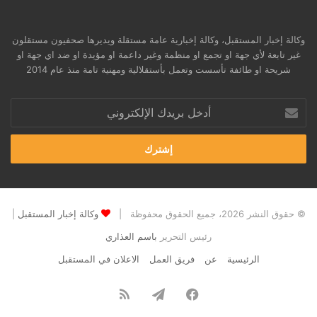
وكالة إخبار المستقبل، وكالة إخبارية عامة مستقلة ويديرها صحفيون مستقلون
غير تابعة لأي جهة او تجمع او منظمة وغير داعمة او مؤيدة او ضد اي جهة او
شريحة او طائفة تأسست وتعمل بأستقلالية ومهنية تامة منذ عام 2014
أدخل
بريدك
الإلكتروني
© حقوق النشر 2026، جميع الحقوق محفوظة |
وكالة إخبار المستقبل
|
رئيس التحرير
باسم العذاري
الرئيسية
عن
فريق العمل
الاعلان في المستقبل
فيسبوك
تيلقرام
ملخص