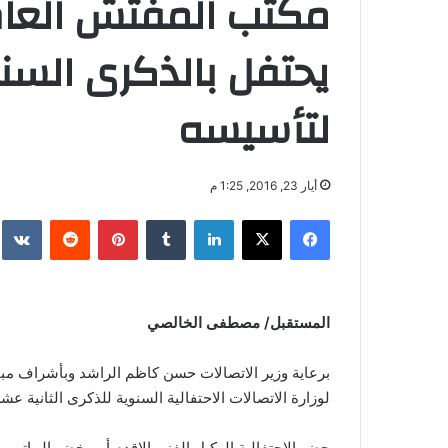
مكتب المفتش العام 
يحتفل بالذكرى السنو
لتأسيسه
أيار 23, 2016, 1:25 م
فيسبوك
‫X
لينكدإن
‏Tumblr
بينتيريست
‏Reddit
‏te
المستقبل/ مصطفى الخالصي
برعاية وزير الاتصالات حسن كاظم الراشد وبأشراف مب
لوزارة الاتصالات الاحتفالية السنوية للذكرى الثانية عش
حضر الاحتفالية الوكيل الفني الاقدم أميرخضر البياتي 