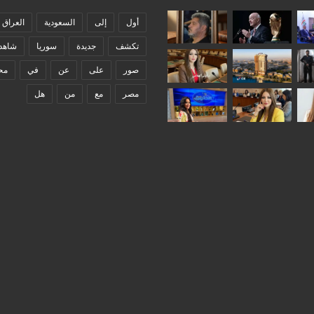
أول
إلى
السعودية
العراق
تكشف
جديدة
سوريا
شاهد
صور
على
عن
في
مح
مصر
مع
من
هل