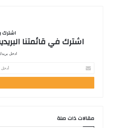
اشترك با
اشترك في قائمتنا البريدية
ادخل بريدك 
أ
د
خ
ل
ب
ر
ي
د
ك
مقالات ذات صلة
ا
ل