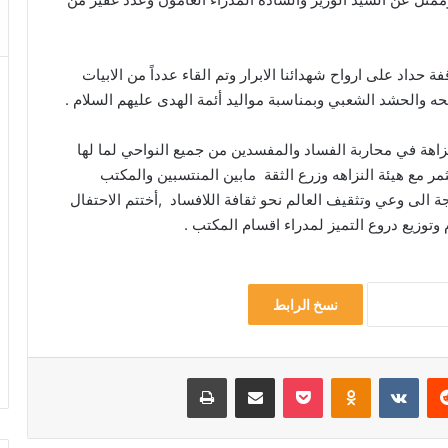
قفة حداد على ارواح شهدائنا الابرار وتم القاء عدداً من الابيات
ه والحشد الشعبي وبمناسبة مواليد أئمة الهدى عليهم السلام .
زاهة في محاربة الفساد والمفسدين من جميع النواحي لما لها
مر مع هيئة النزاهه وزرع الثقة مابين المنتسبين والمكتب
الى وعي وتثقيف العالم نحو ثقافة اللافساد ,أختتم الاحتفال
توزيع دروع التميز لمدراء اقسام المكتب .
نسخ الرابط
‏Reddit
‏VKontakte
Odnoklassniki
‫Pocket
مشاركة عبر البريد
طباعة