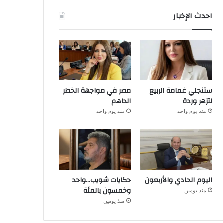
احدث الإخبار
ستنجلي غمامة الربيع
مصر في مواجهة الخطر
لتزهر وردة
الداهم
منذ يوم واحد
منذ يوم واحد
اليوم الحادي والأربعون
حكايات شويب…واحد
وخمسون بالمئة
منذ يومين
منذ يومين