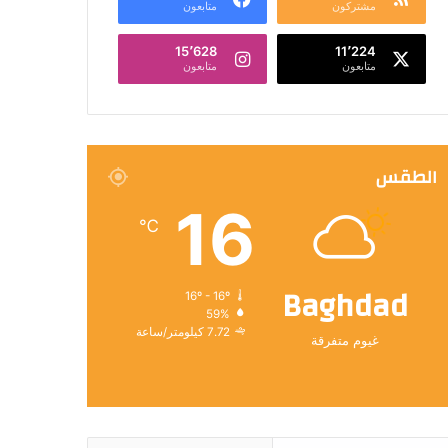
مشتركون
متابعون
15٬628
11٬224
متابعون
متابعون
الطقس
16
℃
Baghdad
16º - 16º
59%
7.72 كيلومتر/ساعة
غيوم متفرقة