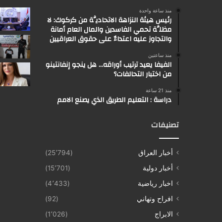
منذ ساعة واحدة
رئيس هيئة النزاهة الاتحاديَّة من كركوك: لا
مظلَّة تحمي الفاسدين والمال العام أمانة
والتجاوز عليه اعتداءٌ على حقوق العراقيين
منذ ساعتين
الفيفا يعيد ترتيب أوراقه… هل ينجو إنفانتينو
من اختبار التحالفات؟
منذ 21 ساعة
دراسة : التعليم الطريق الذي يصنع الامم
تصنيفات
أخبار العراق
(25٬794)
أخبار دولية
(15٬701)
اخبار رياضية
(4٬433)
افراح وتهاني
(92)
الابراج
(1٬026)