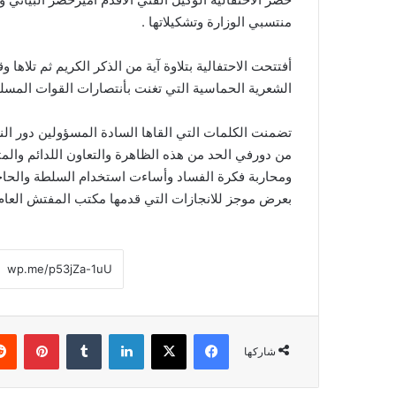
منتسبي الوزارة وتشكيلاتها .
أفتتحت الاحتفالية بتلاوة آية من الذكر الكريم ثم تلاها و
الشعرية الحماسية التي تغنت بأنتصارات القوات المسلح
تضمنت الكلمات التي القاها السادة المسؤولين دور الن
من دورفي الحد من هذه الظاهرة والتعاون اللدائم والمث
ومحاربة فكرة الفساد وأساءت استخدام السلطة والحاجة 
بعرض موجز للانجازات التي قدمها مكتب المفتش العام و
فيسبوك
‫X
لينكدإن
‏Tumblr
بينتيريست
شاركها