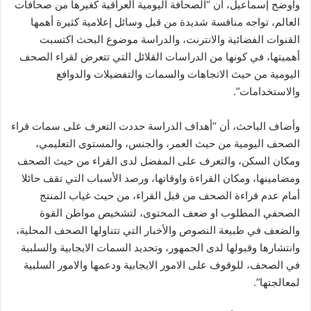
وأوضح إسماعيل، أن “الصحافة اليومية العراقية كغيرها من صحافات
العالم، تواجه منافسة شديدة من قبل وسائل إعلامية كثيرة أهمها
القنوات الفضائية والانترنت، والدراسة موضوع البحث اكتسبت
أهميتها، في كونها من الدراسات القلائل التي تتعرض لقراء الصحف
اليومية من حيث الاتجاهات والسمات والتفضيلات والدوافع
والاستخدامات”.
وأضاف الباحث، أن “أهداف الدراسة حددت التعرف على سمات قراء
الصحف اليومية من حيث العمر، والجنس، والمستوى التعليمي،
ومكان السكن، والتعرف على المفضل لدى القراء من حيث الصحف
ومضامينها، ومكان القراءة واوقاتها، ورصد الأسباب التي تقف حائلا
أمام عدم قراءة الصحف من قبل القراء، من حيث غياب المنتج
الصحفي المطلوب او ضعف المحتوى، لتشخيص مواطن القوة
والضعف في طبيعة النصوص والأخبار التي تتناولها الصحف المحلية،
وانتشارها وقبولها لدى الجمهور، وتحديد السمات الايجابية والسلبية
في الصحف، للوقوف على الامور الايجابية ودعمها والامور السلبية
لمعالجتها”.