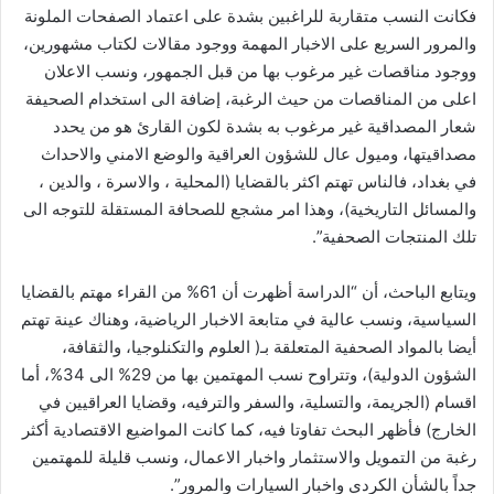
فكانت النسب متقاربة للراغبين بشدة على اعتماد الصفحات الملونة
والمرور السريع على الاخبار المهمة ووجود مقالات لكتاب مشهورين،
ووجود مناقصات غير مرغوب بها من قبل الجمهور، ونسب الاعلان
اعلى من المناقصات من حيث الرغبة، إضافة الى استخدام الصحيفة
شعار المصداقية غير مرغوب به بشدة لكون القارئ هو من يحدد
مصداقيتها، وميول عال للشؤون العراقية والوضع الامني والاحداث
في بغداد، فالناس تهتم اكثر بالقضايا (المحلية ، والاسرة ، والدين ،
والمسائل التاريخية)، وهذا امر مشجع للصحافة المستقلة للتوجه الى
تلك المنتجات الصحفية”.
ويتابع الباحث، أن “الدراسة أظهرت أن 61% من القراء مهتم بالقضايا
السياسية، ونسب عالية في متابعة الاخبار الرياضية، وهناك عينة تهتم
أيضا بالمواد الصحفية المتعلقة بـ( العلوم والتكنلوجيا، والثقافة،
الشؤون الدولية)، وتتراوح نسب المهتمين بها من 29% الى 34%، أما
اقسام (الجريمة، والتسلية، والسفر والترفيه، وقضايا العراقيين في
الخارج) فأظهر البحث تفاوتا فيه، كما كانت المواضيع الاقتصادية أكثر
رغبة من التمويل والاستثمار واخبار الاعمال، ونسب قليلة للمهتمين
جداً بالشأن الكردي واخبار السيارات والمرور”.