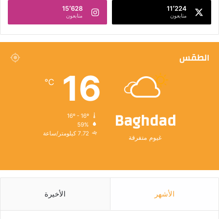
15٬628
11٬224
متابعون
متابعون
الطقس
16
℃
Baghdad
16º - 16º
59%
7.72 كيلومتر/ساعة
غيوم متفرقة
الأشهر
الأخيرة