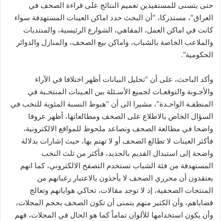
حتى يتسنى للمستفيدين تعميم النتائج على قراءة الصحف في
العراق”، مستدركا، “أن البحث حدد اماكن العينات المستهدفة سواء
كانت في اماكن العمل، المقاهي، الشوارع الرئيسية، والمنتديات
والملاعب الخاصة بالشباب، واماكن بيع الصحف، والمنازل والدوائر
الحكومية”.
وأكد الباحث، على أن “تحليل البيانات أظهر اختلافا في الآراء
والأجـوبة والتوقعـات لجميع الأسـئلة بين العـينات المنتخـبة في
المنطقـة الواحـدة”، مشيرا الى أن “هبوط النسبة المئوية للنخب في
السؤال الخاص بالاطلاع على الصحف ومطالعاتها، أظهر عزوفا
واضحا في مطالعة الصحف وتصاعد ملحوظ للمواقع الالكترونية،
فأكثر العينات لا تطالع الصحف أو لا تهتم بها، حيث إشارات بدلالة
واضحة إلى استبدال القديم بالجديد، فأكثر من ثلث النخب
المستهدفة من فئة الشباب تستخدم التصفح الالكتروني، كما انهم
يعتقدون أن محرري الصحف لا يأخذون بالاعتبار رغباتهم من
المنتجات الصحفية، إذ لا توجد مقالات، تحاكي هواياتهم وتعالج
قضاياهم، وأن الكثير منهم يتمنى أن تكون الصحف بحجم المجلات،
وأن يكون استخدامها للألوان تماماً كما هو الحال في المجلات، فهم