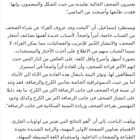
يعتبرون الصحف الحالية تقليدية من حيث الشكل والمضمون، وانها
فقدت طابعها وأصبحت من الماضي”.
ويستطرد إسماعيل، أن “البحث وجد عزوف القراء عن شراء الصحف
من الشباب خاصة، أمراً واضحاً، لأسباب عديدة أهمها تضاعف أسعار
الصحف، والانتشار الكبير للإنترنت والفضائيات، مما يمكن القراء، لا
سيما الشباب منهم من الاطلاع على أحدث الأخبار والمستجدات،
بصورة أسهل وأسرع وأقل كلفة، على العكس من كبار السن حيث
انهم الأكثر قراءة للصحف، وأن للعادة أثراً واضحاً في استمرار
المطالعين لها، وتؤثر البيئة بانتقال هذه العادة من الآباء الى الأبناء،
اما من حيث الديموغرافية الخاصة بجانبي الكرخ والرصافة، فقد وجد
ان نسبة قراء الصحف في جانب الرصافة اكثر من الكرخ، ما يعد دليلا
على انتشار الصحف في جانب الرصافة اكثر من الكرخ وكذلك وجود
المهتمين بقراءة الصحف وزيادة النسبة السكانية في جانب الرصافة”.
ويلفت الباحث، إلى أن “أهم النتائج التي تعتبر من اولويات القارئ،
الاهتمام بعناوين الصفحة الاولى المهمة، والرغبة الشديدة بجودة
الطباعة والصفحات الداخلية، واستخدام اللغة البسيطة السهلة،