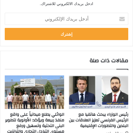
ادخل بريدك الالكتروني للاشتراك.
أ
د
خ
ل
ب
ر
ي
مقالات ذات صلة
د
ك
ا
ل
إ
ل
ك
ت
ر
رئيس الوزراء يبحث هاتفيا مع
الوائلي يطلع ميدانياً على واقع
و
الرئيس الفرنسي تعزيز العلاقات بين
منفذ ربيعة ويؤكد: الأولوية لتطوير
ن
البلدين والتطورات الإقليمية
البنى التحتية وتسهيل ورفع
ي
مستوى التبادل التجاري والترانزيت