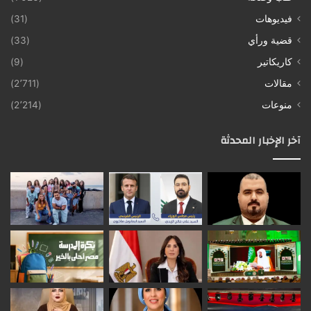
فيديوهات
(31)
قضية ورأي
(33)
كاريكاتير
(9)
مقالات
(2٬711)
منوعات
(2٬214)
آخر الإخبار المحدثة