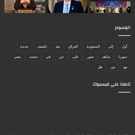
الوسوم
أول
إلى
السعودية
العراق
بعد
تكشف
جديدة
سوريا
شاهد
صور
على
عن
في
محمد
مصر
مع
من
هل
تابعنا على فيسبوك