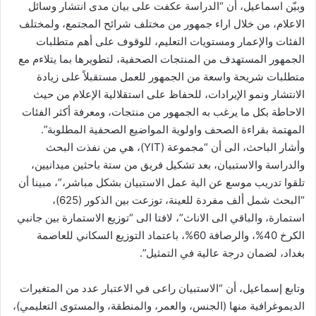
وبيّن اسماعيل، أن “الدراسة عكفت على بيان مدى انتشار وسائل
الاعلام، من خلال اراء جمهور من مختلف شرائح المجتمع، ولمختلف
الفئات والإعمار ومستويات التعليم، للوقوف على أهم متطلبات
الجمهور المستهدف من المنتجات الصحفية، لتطويرها بما يتلاءم مع
متطلبات شريحة واسعة من الجمهور للعمل مستقبلاً على زيادة
الانتشار ونمو الإيرادات، للحفاظ على استقلالية الإعلام من حيث
الاحاطة بكل ما يرغب به الجمهور من منتجات، ومعرفة أكثر الفئات
المهتمة بقراءة الصحف واولوية المواضيع الصحفية المطلوبة”.
وأشار الباحث، الى أن “مجموعة (YIT)، هي من نفذت البحث
والدراسة والاستبيان، بعد تشكيل فريق من ستة باحثين ميدانيين،
تلقوا تدريب موسع عن الية عمل الاستبيان بشكل مباشر،”، مبينا أن
“البحث شمل ألف مفردة للعينة، توزعت بين الذكور (625)،
استمارة، والباقي الى الاناث”، لافتا الى “توزيع الاستمارة بين جانبي
الكرخ 40%، والرصافة 60%، باعتماد التوزيع السكاني للعاصمة
بغداد، لضمان درجة عالية في التمثيل”.
وتابع إسماعيل، أن “الاستبيان راعى في الاعتبار عدد من المتغيرات
الديموغرافية منها (الجنس، والعمر، والمنطقة، والمستوى التعليمي)،