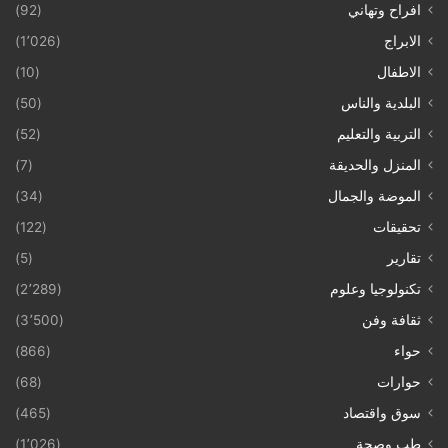
افراح وتهاني
(92)
الابراج
(1٬026)
الاطفال
(10)
البلدية والناس
(50)
التربية والتعليم
(52)
المنزل والحديقة
(7)
الموضة والجمال
(34)
تحقيقات
(122)
تقارير
(5)
تكنولوجيا وعلوم
(2٬289)
ثقافة وفن
(3٬500)
حواء
(866)
حوارات
(68)
سوق واقتصاد
(465)
طب وصحة
(1٬026)