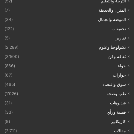
التربية والتعليم
(52)
المنزل والحديقة
(7)
الموضة والجمال
(34)
تحقيقات
(122)
تقارير
(5)
تكنولوجيا وعلوم
(2٬289)
ثقافة وفن
(3٬500)
حواء
(866)
حوارات
(67)
سوق واقتصاد
(465)
طب وصحة
(1٬026)
فيديوهات
(31)
قضية ورأي
(33)
كاريكاتير
(9)
مقالات
(2٬711)