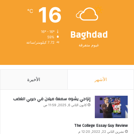
16
℃
Baghdad
16º - 16º
59%
7.72 كيلومتر/ساعة
غيوم متفرقة
الأشهر
الأخيرة
إنزاجي يشوه سمعة ميلان في ديربي الغضب
كانون الثاني 6, 2025, 11:59 ص
The College Essay Guy Review
تشرين الثاني 22, 2022, 12:20 م