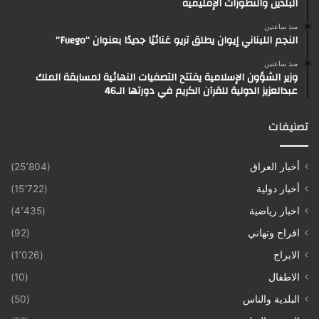
البلدين والتطورات الإقليمية
منذ ساعتين
النجم اللبناني إيوان يطلق تريو غنائيًا جديدًا بعنوان “Fuego”
منذ ساعتين
وزير الشؤون الإسلامية يفتتح التصفيات النهائية لمسابقة الملك
عبدالعزيز الدولية للقرآن الكريم في دورتها الـ46
تصنيفات
أخبار العراق
(25٬804)
أخبار دولية
(15٬722)
اخبار رياضية
(4٬435)
افراح وتهاني
(92)
الابراج
(1٬026)
الاطفال
(10)
البلدية والناس
(50)