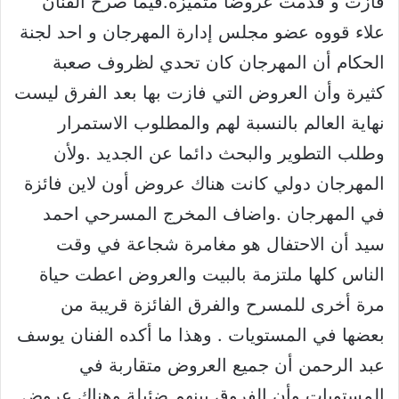
فازت و قدمت عروضا متميزه.فيما صرح الفنان
علاء قووه عضو مجلس إدارة المهرجان و احد لجنة
الحكام أن المهرجان كان تحدي لظروف صعبة
كثيرة وأن العروض التي فازت بها بعد الفرق ليست
نهاية العالم بالنسبة لهم والمطلوب الاستمرار
وطلب التطوير والبحث دائما عن الجديد .ولأن
المهرجان دولي كانت هناك عروض أون لاين فائزة
في المهرجان .واضاف المخرج المسرحي احمد
سيد أن الاحتفال هو مغامرة شجاعة في وقت
الناس كلها ملتزمة بالبيت والعروض اعطت حياة
مرة أخرى للمسرح والفرق الفائزة قريبة من
بعضها في المستويات . وهذا ما أكده الفنان يوسف
عبد الرحمن أن جميع العروض متقاربة في
المستويات وأن الفروق بينهم ضئيلة وهناك عروض