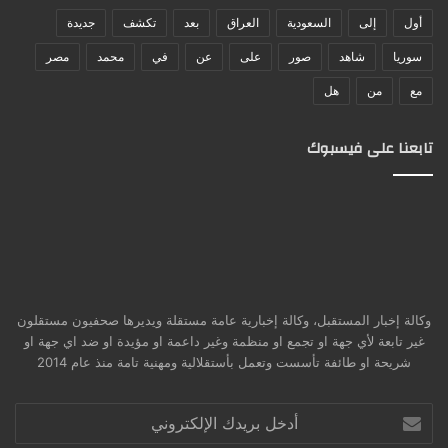
أول
إلى
السعودية
العراق
بعد
تكشف
جديدة
سوريا
شاهد
صور
على
عن
في
محمد
مصر
مع
من
هل
تابعنا على فيسبوك
وكالة إخبار المستقبل، وكالة إخبارية عامة مستقلة ويديرها صحفيون مستقلون
غير تابعة لأي جهة او تجمع او منظمة وغير داعمة او مؤيدة او ضد اي جهة او
شريحة او طائفة تأسست وتعمل بأستقلالية ومهنية تامة منذ عام 2014
أدخل
بريدك