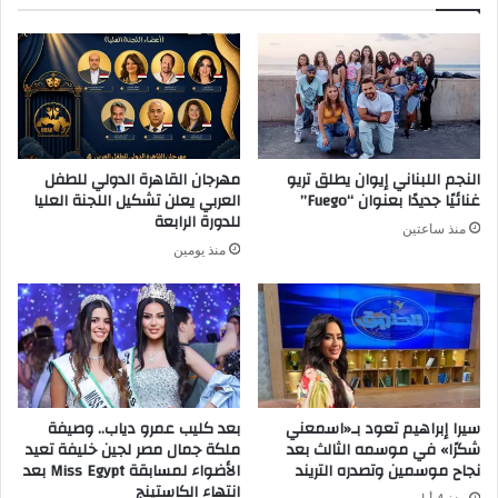
النجم اللبناني إيوان يطلق تريو
مهرجان القاهرة الدولي للطفل
غنائيًا جديدًا بعنوان “Fuego”
العربي يعلن تشكيل اللجنة العليا
للدورة الرابعة
منذ ساعتين
منذ يومين
سيرا إبراهيم تعود بـ«اسمعني
بعد كليب عمرو دياب.. وصيفة
شكرًا» في موسمه الثالث بعد
ملكة جمال مصر لجين خليفة تعيد
نجاح موسمين وتصدره التريند
الأضواء لمسابقة Miss Egypt بعد
انتهاء الكاستينج