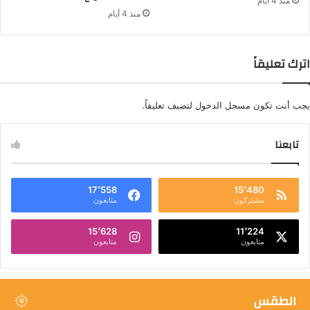
منذ 4 أيام
منذ 4 أيام
اترك تعليقاً
يجب أنت تكون
مسجل الدخول
لتضيف تعليقاً.
تابعنا
17٬558
15٬480
مشتركون
متابعون
15٬628
11٬224
متابعون
متابعون
الطقس