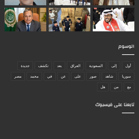
الوسوم
أول
إلى
السعودية
العراق
بعد
تكشف
جديدة
سوريا
شاهد
صور
على
عن
في
محمد
مصر
مع
من
هل
تابعنا على فيسبوك