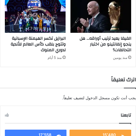
الفيفا يعيد ترتيب أوراقه… هل
البرازيل تكسر الهيمنة الإسبانية
ينجو إنفانتينو من اختبار
وتتوج بلقب كأس العالم للأندية
التحالفات؟
لدوري الملوك
منذ يومين
منذ 5 أيام
اترك تعليقاً
يجب أنت تكون
مسجل الدخول
لتضيف تعليقاً.
تابعنا
17٬558
15٬480