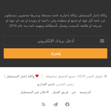
وكالة إخبار المستقبل، وكالة إخبارية عامة مستقلة ويديرها صحفيون مستقلون
غير تابعة لأي جهة او تجمع او منظمة وغير داعمة او مؤيدة او ضد اي جهة او
شريحة او طائفة تأسست وتعمل بأستقلالية ومهنية تامة منذ عام 2014
أدخل
بريدك
الإلكتروني
© حقوق النشر 2026، جميع الحقوق محفوظة |
وكالة إخبار المستقبل
|
رئيس التحرير
باسم العذاري
الرئيسية
عن
فريق العمل
الاعلان في المستقبل
فيسبوك
تيلقرام
ملخص