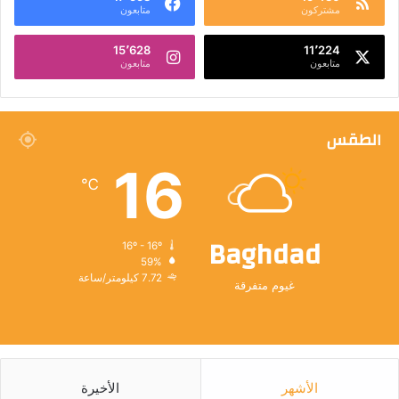
مشتركون
متابعون
15٬628
11٬224
متابعون
متابعون
الطقس
16
℃
Baghdad
16º - 16º
59%
7.72 كيلومتر/ساعة
غيوم متفرقة
الأشهر
الأخيرة