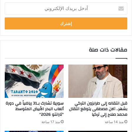
أ
د
خ
ل
ب
ر
ي
مقالات ذات صلة
د
ك
ا
ل
إ
ل
ك
ت
ر
قبل انتقاله إلى طرابزون التركي
سورية تشارك بـ31 رياضياً في دورة
و
بشهر.. آلان مصطفى يتوقع انتقال
ألعاب البحر الأبيض المتوسط
ن
محمد صلاح إلى تركيا
“تارانتو 2026”
ي
منذ 14 ساعة
منذ 17 ساعة