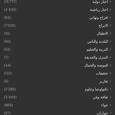
أخبار دولية
(15٬717)
اخبار رياضية
(4٬435)
افراح وتهاني
(92)
الابراج
(1٬026)
الاطفال
(10)
البلدية والناس
(50)
التربية والتعليم
(52)
المنزل والحديقة
(7)
الموضة والجمال
(34)
تحقيقات
(122)
تقارير
(5)
تكنولوجيا وعلوم
(2٬289)
ثقافة وفن
(3٬499)
حواء
(866)
حوارات
(67)