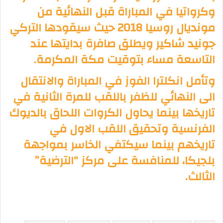
وكرواتيا في المباراة قبل النهائية من
مونديال روسيا 2018 حيث سيقودها التركي
جونيد شاكير ويطلق صافرة بدايتها عند
التاسعة مساء بتوقيت مكة المكرمة.
وتأمل انكلترا الفوز في المباراة والانتقال
الى النهائي للظفر باللقب للمرة الثانية في
تاريخها بينما يحاول الكروات اللحاق بالديوك
الفرنسية وتحقيق اللقب الاول في
تاريخهم بينما سيكتفي الخاسر بمواجهة
بلجيكا، للمنافسة على مركز “الترضية”
الثالث.