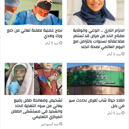
إ
ل
ك
ت
ر
الحزام الناري … الوعي والوقاية
نجاح عملية لطفلة تعاني من خلع
و
مفتاح الحد من مرض قد تستمر
ورك ولادي
ن
مضاعفاته لسنوات بالتزامن مع
منذ 5 أيام
ي
اليوم العالمي لصحة الجلد
منذ 3 أيام
انقاذ حياة شاب تعرض لحادث سير
تشخيص ومعالجة طفل رضيع
في بابل
يعاني من سوء التغذية الحاد
والشديد في مستشفى الطفل
منذ 5 أيام
المركزي التعليمي
منذ أسبوعين