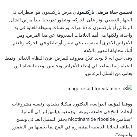
تحسين حياة مرضى باركنسون
إن مرض باركنسون هو اضطراب في
الجهاز العصبي يؤثر على الحركة، ويتطور تدريجيا. يبدأ مرض الشلل
الرعاش أو باركنسون عادة بهزات ورعشات بسيطة للغاية في يد
واحدة، ولكنها هي أهم العلامات المعروفة عن هذا المرض. ومن
الأعراض الأخرى أنه يتسبب في تيبس أو تباطؤ في الحركة وتلعثم
أثناء محاولة التعبير بالكلام.
وفي حين أنه لا يوجد علاج معروف للمرض، فإن النظام الغذائي ونمط
الحياة ربما يساعد في إبطاء الأعراض وتحسين نوعية الحياة لمن
يعاني من الشلل الرعاش.
ووفقا لمؤلفة الدراسة، الدكتورة ميكيلا ديليدي، رئيسة مشروعات
أبحاث المخ في جامعة توبينغن وجمعية هيلمهولتز في ألمانيا:
“فيتامين nicotinamide riboside يحفز التمثيل الغذائي ويمنح
الطاقة للخلايا العصبية المتضررة في المخ بما يحميها من الضمور
والموت”.