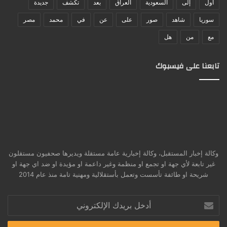
أول
إلى
السعودية
العراق
بعد
تكشف
جديدة
سوريا
شاهد
صور
على
عن
في
محمد
مصر
مع
من
هل
تابعنا على فيسبوك
وكالة إخبار المستقبل، وكالة إخبارية عامة مستقلة ويديرها صحفيون مستقلون
غير تابعة لأي جهة او تجمع او منظمة وغير داعمة او مؤيدة او ضد اي جهة او
شريحة او طائفة تأسست وتعمل بأستقلالية ومهنية تامة منذ عام 2014
أدخل
بريدك
الإلكتروني