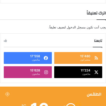
اترك تعليقاً
يجب أنت تكون
مسجل الدخول
لتضيف تعليقاً.
تابعنا
17٬558
15٬480
مشتركون
متابعون
15٬628
11٬224
متابعون
متابعون
الطقس
℃