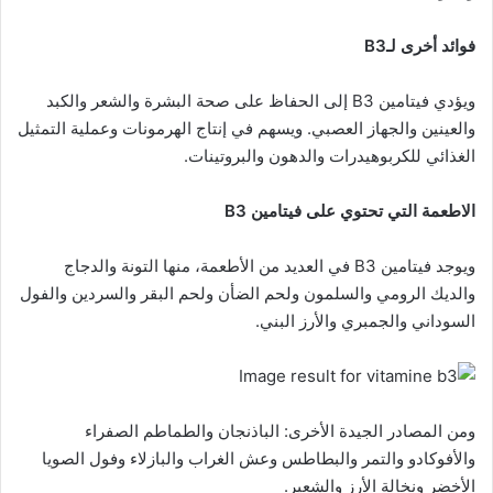
فوائد أخرى لـB3
ويؤدي فيتامين B3 إلى الحفاظ على صحة البشرة والشعر والكبد
والعينين والجهاز العصبي. ويسهم في إنتاج الهرمونات وعملية التمثيل
الغذائي للكربوهيدرات والدهون والبروتينات.
الاطعمة التي تحتوي على فيتامين B3
ويوجد فيتامين B3 في العديد من الأطعمة، منها التونة والدجاج
والديك الرومي والسلمون ولحم الضأن ولحم البقر والسردين والفول
السوداني والجمبري والأرز البني.
ومن المصادر الجيدة الأخرى: الباذنجان والطماطم الصفراء
والأفوكادو والتمر والبطاطس وعش الغراب والبازلاء وفول الصويا
الأخضر ونخالة الأرز والشعير.