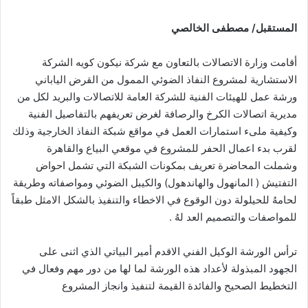
المستقبل/ مصطفى الخالصي
أقامت وزارة الاتصالات بالتعاون مع شركة نيكون كويه الشركة
الاستشارية لمشروع النفاذ الضوئي الممول من القرض الياباني
ورشة عمل للهيئات الفنية للشركة العامة للاتصالات والبريد لكل من
مديرية اتصالات الكرخ والرصافة لغرض تعريفهم بالتفاصيل الفنية
وكيفية ملىء استمارات العمل في مواقع شبكة النفاذ الخارجية وذلك
لقرب بدء اعمال الحفر للمشروع في موقعي البياع والقاهرة
وشملت المحاضرة تعريف بمكونات الشبكة التي تشمل احواض
التفتيش ( المانهول والهاندهول) والكيبل الضوئي ومواصفاته وطريقة
لحامهُ للحيلولة دون الوقوع في الاخطاء والتنفيذ بالشكل الامثل طبقاً
للمواصفات والتصميم العد لهُ .
ترأس الورشة الوكيل الفني الاقدم أمير البياتي الذي اثنى على
الجهود المبذولة لأعداد هذه الورشة لما لها من دور مهم وفعال في
التخطيط الصحيح والفائدة القيمة لتنفيذ وانجاز المشروع