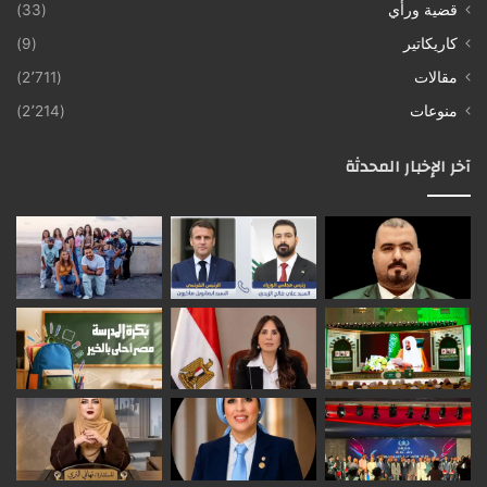
قضية ورأي
(33)
كاريكاتير
(9)
مقالات
(2٬711)
منوعات
(2٬214)
آخر الإخبار المحدثة