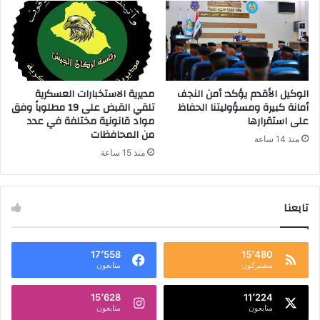
الوكيل الأقدم يؤكد: أمن النجف
مديرية الاستخبارات العسكرية
أمانة كبيرة ومسؤوليتنا الحفاظ
تلقي القبض على 19 مطلوباً وفق
على استقرارها
مواد قانونية مختلفة في عدد
من المحافظات
منذ 14 ساعة
منذ 15 ساعة
تابعنا
17٬558
15٬480
مشتركون
متابعون
15٬628
11٬224
متابعون
متابعون