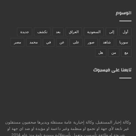
الوسوم
أول
إلى
السعودية
العراق
بعد
تكشف
جديدة
سوريا
شاهد
صور
على
عن
في
محمد
مصر
مع
من
هل
تابعنا على فيسبوك
وكالة إخبار المستقبل، وكالة إخبارية عامة مستقلة ويديرها صحفيون مستقلون
غير تابعة لأي جهة او تجمع او منظمة وغير داعمة او مؤيدة او ضد اي جهة او
شريحة او طائفة تأسست وتعمل بأستقلالية ومهنية تامة منذ عام 2014