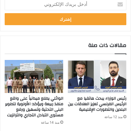
أ
د
خ
ل
ب
ر
ي
مقالات ذات صلة
د
ك
ا
ل
إ
ل
ك
ت
ر
رئيس الوزراء يبحث هاتفيا مع
الوائلي يطلع ميدانياً على واقع
و
الرئيس الفرنسي تعزيز العلاقات بين
منفذ ربيعة ويؤكد: الأولوية لتطوير
ن
البلدين والتطورات الإقليمية
البنى التحتية وتسهيل ورفع
ي
مستوى التبادل التجاري والترانزيت
منذ 12 ساعة
منذ 14 ساعة