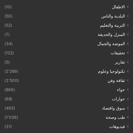
الاطفال
(10)
البلدية والناس
(50)
التربية والتعليم
(52)
المنزل والحديقة
(7)
الموضة والجمال
(34)
تحقيقات
(122)
تقارير
(5)
تكنولوجيا وعلوم
(2٬289)
ثقافة وفن
(3٬500)
حواء
(866)
حوارات
(68)
سوق واقتصاد
(465)
طب وصحة
(1٬026)
فيديوهات
(31)