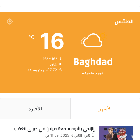
الطقس
16
℃
Baghdad
16º - 16º
59%
7.72 كيلومتر/ساعة
غيوم متفرقة
الأشهر
الأخيرة
إنزاجي يشوه سمعة ميلان في ديربي الغضب
كانون الثاني 6, 2025, 11:59 ص