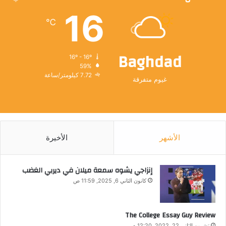
16
℃
Baghdad
16º - 16º
59%
7.72 كيلومتر/ساعة
غيوم متفرقة
الأشهر
الأخيرة
إنزاجي يشوه سمعة ميلان في ديربي الغضب
كانون الثاني 6, 2025, 11:59 ص
The College Essay Guy Review
تشرين الثاني 22, 2022, 12:20 م