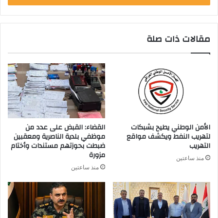
ب
ر
ي
مقالات ذات صلة
د
ك
ا
ل
إ
ل
ك
ت
ر
الأمن الوطني يطيح بشبكات
القضاء: القبض على عدد من
و
لتهريب النفط ويكشف مواقع
موظفي بلدية الناصرية ومعقبين
ن
التهريب
ضبطت بحوزتهم مستندات وأختام
ي
مزورة
منذ ساعتين
منذ ساعتين