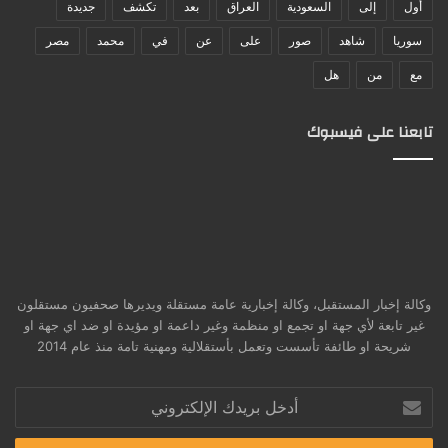
أول
إلى
السعودية
العراق
بعد
تكشف
جديدة
سوريا
شاهد
صور
على
عن
في
محمد
مصر
مع
من
هل
تابعنا على فيسبوك
وكالة إخبار المستقبل، وكالة إخبارية عامة مستقلة ويديرها صحفيون مستقلون
غير تابعة لأي جهة او تجمع او منظمة وغير داعمة او مؤيدة او ضد اي جهة او
شريحة او طائفة تأسست وتعمل بأستقلالية ومهنية تامة منذ عام 2014
أدخل
بريدك
الإلكتروني