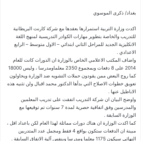
بغداد/ ذكرى الموسوي
اكدت وزارة التربية استمرارها بعقدها مع شركة كارنت البريطانية
للتدريب والخاصة بتطوير مهارات الكوادر التدريسية لمنهج اللغة
الانكليزية الجديد للمراحل الثاني ابتدائي – الاول متوسط – الرابع
الاعدادي .
واضاف المكتب الاعلامي الخاص بالوزارة ان الدورات كانت للعام
2014 على 8 دفعات وبمجموع 2350 معلماومدرسا ، وليس 18000
كما روج البعض ممن يقود
ون حملات التشويه ضد الوزارة ويحاولون
تعويق خطوات الاصلاح التي بدأها الدكتور محمد اقبال ولن تثنيه هذه
الاباطيل عنها .
واوضح البيان ان شركة التدريب اتفقت على تدريب المعلمين
والمدرسين وفق اتفاقية حصرية لمدة 7 سنوات تم توقيعها مع
الوزارة السابقة .
كما اكدت الوزارة ان هناك دورات مماثلة لهذا العام لكن باعداد اقل ،
مبينة ان الدفعات ستكون بواقع 4 فقط ومجمل عدد المتدربين
النهائي سيكون 1175 معلما ومدرسا وبنفس آلية الاتفاق السابقة .