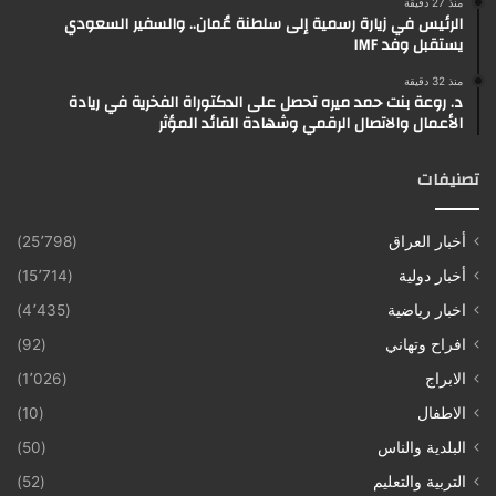
منذ 27 دقيقة
الرئيس في زيارة رسمية إلى سلطنة عُمان.. والسفير السعودي
يستقبل وفد IMF
منذ 32 دقيقة
د. روعة بنت حمد ميره تحصل على الدكتوراة الفخرية في ريادة
الأعمال والاتصال الرقمي وشهادة القائد المؤثر
تصنيفات
أخبار العراق
(25٬798)
أخبار دولية
(15٬714)
اخبار رياضية
(4٬435)
افراح وتهاني
(92)
الابراج
(1٬026)
الاطفال
(10)
البلدية والناس
(50)
التربية والتعليم
(52)