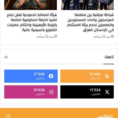
شراكة مرتقبة بين منظمة
هيأة المنافذ الحدودية تعلن نجاح
المراسلون واتحاد المستوردين
تنفيذ الخطة الحكومية الخاصة
والمصدرين لدعم بيئة الاستثمار
بالزيارة الأربعينية واختتام عمليات
في كردستان العراق
التفويج بانسيابية عالية
منذ 22 ساعة
منذ 22 ساعة
تابعنا
17٬558
15٬480
مشتركون
متابعون
15٬628
11٬224
متابعون
متابعون
الطقس