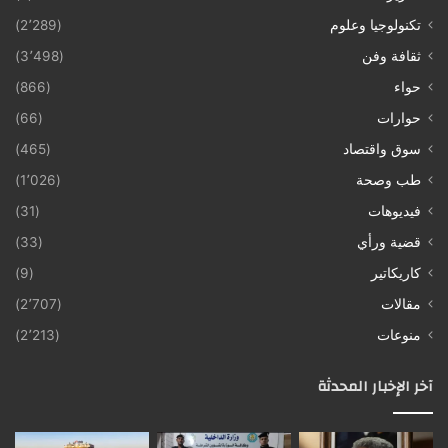
تكنولوجيا وعلوم
(2٬289)
ثقافة وفن
(3٬498)
حواء
(866)
حوارات
(66)
سوق واقتصاد
(465)
طب وصحة
(1٬026)
فيديوهات
(31)
قضية ورأي
(33)
كاريكاتير
(9)
مقالات
(2٬707)
منوعات
(2٬213)
آخر الإخبار المحدثة