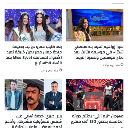
ا
ل
إ
ل
ك
ت
ر
سيرا إبراهيم تعود بـ«اسمعني
بعد كليب عمرو دياب.. وصيفة
و
شكرًا» في موسمه الثالث بعد
ملكة جمال مصر لجين خليفة تعيد
ن
نجاح موسمين وتصدره التريند
الأضواء لمسابقة Miss Egypt بعد
ي
انتهاء الكاستينج
منذ يوم واحد
منذ يوم واحد
مهرجان “تيم آرتي” يختتم دورته
بلال صبري: خدمة أهالي عين
الخامسة بحضور 150 ألف متفرج
شمس مسؤولية مشتركة.. وأدعو
أحمد العوضي ونواب الدائرة إلى