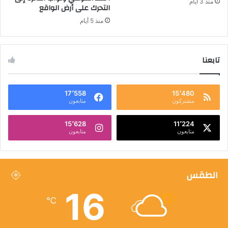
منذ 3 أيام
التحرك على أرض الواقع
منذ 5 أيام
تابعنا
17٬558
15٬480
مشتركون
متابعون
15٬628
11٬224
متابعون
متابعون
الطقس
16
℃