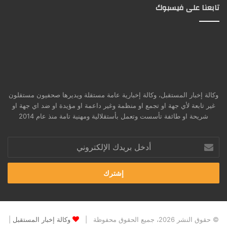
تابعنا على فيسبوك
وكالة إخبار المستقبل، وكالة إخبارية عامة مستقلة ويديرها صحفيون مستقلون
غير تابعة لأي جهة او تجمع او منظمة وغير داعمة او مؤيدة او ضد اي جهة او
شريحة او طائفة تأسست وتعمل بأستقلالية ومهنية تامة منذ عام 2014
أدخل
بريدك
الإلكتروني
© حقوق النشر 2026، جميع الحقوق محفوظة |
وكالة إخبار المستقبل
|