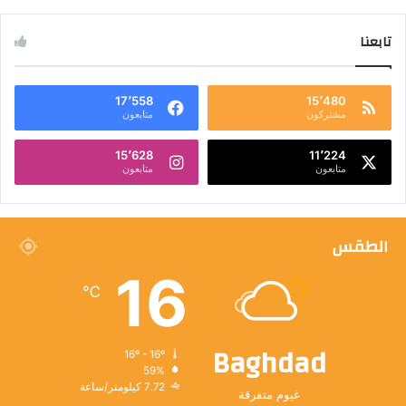
تابعنا
17٬558
15٬480
مشتركون
متابعون
15٬628
11٬224
متابعون
متابعون
الطقس
16
℃
Baghdad
16º - 16º
59%
7.72 كيلومتر/ساعة
غيوم متفرقة