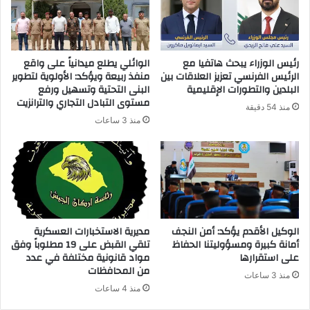
ل
ك
ت
ر
رئيس الوزراء يبحث هاتفيا مع
الوائلي يطلع ميدانياً على واقع
و
الرئيس الفرنسي تعزيز العلاقات بين
منفذ ربيعة ويؤكد: الأولوية لتطوير
ن
البلدين والتطورات الإقليمية
البنى التحتية وتسهيل ورفع
ي
مستوى التبادل التجاري والترانزيت
منذ 54 دقيقة
منذ 3 ساعات
الوكيل الأقدم يؤكد: أمن النجف
مديرية الاستخبارات العسكرية
أمانة كبيرة ومسؤوليتنا الحفاظ
تلقي القبض على 19 مطلوباً وفق
على استقرارها
مواد قانونية مختلفة في عدد
من المحافظات
منذ 3 ساعات
منذ 4 ساعات