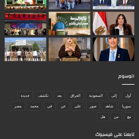
الوسوم
أول
إلى
السعودية
العراق
بعد
تكشف
جديدة
سوريا
شاهد
صور
على
عن
في
محمد
مصر
مع
من
هل
تابعنا على فيسبوك