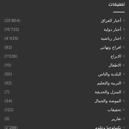
تصنيفات
أخبار العراق
(25٬804)
أخبار دولية
(15٬722)
اخبار رياضية
(4٬435)
افراح وتهاني
(92)
الابراج
(1٬026)
الاطفال
(10)
البلدية والناس
(50)
التربية والتعليم
(52)
المنزل والحديقة
(7)
الموضة والجمال
(34)
تحقيقات
(122)
تقارير
(5)
تكنولوجيا وعلوم
(2٬289)