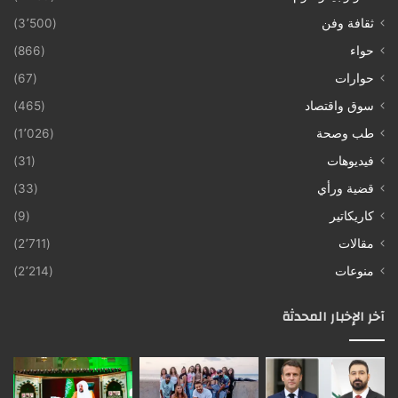
ثقافة وفن
(3٬500)
حواء
(866)
حوارات
(67)
سوق واقتصاد
(465)
طب وصحة
(1٬026)
فيديوهات
(31)
قضية ورأي
(33)
كاريكاتير
(9)
مقالات
(2٬711)
منوعات
(2٬214)
آخر الإخبار المحدثة