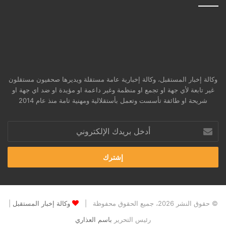
وكالة إخبار المستقبل، وكالة إخبارية عامة مستقلة ويديرها صحفيون مستقلون
غير تابعة لأي جهة او تجمع او منظمة وغير داعمة او مؤيدة او ضد اي جهة او
شريحة او طائفة تأسست وتعمل بأستقلالية ومهنية تامة منذ عام 2014
أدخل
بريدك
الإلكتروني
© حقوق النشر 2026، جميع الحقوق محفوظة |
وكالة إخبار المستقبل
|
رئيس التحرير
باسم العذاري