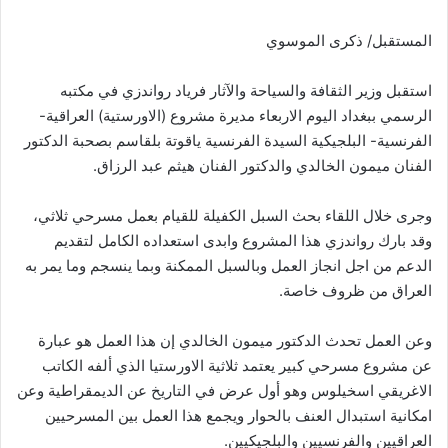
المستقبل/ ذكرى الموسوي
استقبل وزير الثقافة والسياحة والآثار فرياد رواندزي في مكتبه
الرسمي ببغداد اليوم الاربعاء مديرة مشروع (الاورستية) العراقية-
الفرنسية- البلجيكية السيدة الفرنسية ياقوتة بلقاسم بصحبة الدكتور
الفنان ميمون الخالدي والدكتور الفنان هيثم عبد الرزاق.
وجرى خلال اللقاء بحث السبل الكفيلة للقيام بعمل مسرحي ثلاثي،
وقد بارك رواندزي هذا المشروع وابدى استعداده الكامل لتقديم
الدعم من اجل انجاز العمل وبالسبل الممكنة وبما ينسجم وما يمر به
العراق من ظروف خاصة.
وعن العمل تحدث الدكتور ميمون الخالدي إن هذا العمل هو عبارة
عن مشروع مسرحي كبير يعتمد ثلاثية الاورستيا الذي ألفه الكاتب
الاغريقي اسخيلوس وهو أول عرض في التاريخ عن الديمقراطية وعن
امكانية استبدال العنف بالحوار ويجمع هذا العمل بين المسرحيين
العراقيين والفرنسيين والبلجيكيين.