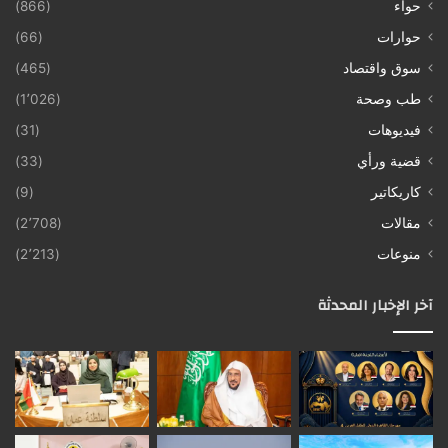
حواء
(866)
حوارات
(66)
سوق واقتصاد
(465)
طب وصحة
(1٬026)
فيديوهات
(31)
قضية ورأي
(33)
كاريكاتير
(9)
مقالات
(2٬708)
منوعات
(2٬213)
آخر الإخبار المحدثة