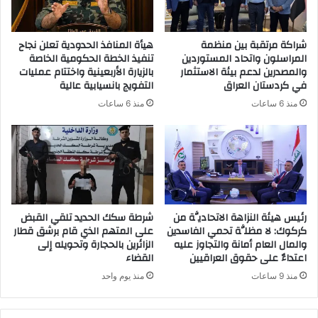
ك
ت
ر
شراكة مرتقبة بين منظمة
هيأة المنافذ الحدودية تعلن نجاح
و
المراسلون واتحاد المستوردين
تنفيذ الخطة الحكومية الخاصة
ن
والمصدرين لدعم بيئة الاستثمار
بالزيارة الأربعينية واختتام عمليات
ي
في كردستان العراق
التفويج بانسيابية عالية
منذ 6 ساعات
منذ 6 ساعات
رئيس هيئة النزاهة الاتحاديَّة من
شرطة سكك الحديد تلقي القبض
كركوك: لا مظلَّة تحمي الفاسدين
على المتهم الذي قام برشق قطار
والمال العام أمانة والتجاوز عليه
الزائرين بالحجارة وتحويله إلى
اعتداءٌ على حقوق العراقيين
القضاء
منذ 9 ساعات
منذ يوم واحد