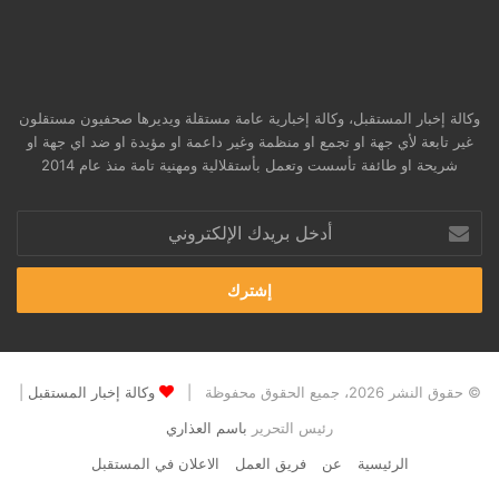
وكالة إخبار المستقبل، وكالة إخبارية عامة مستقلة ويديرها صحفيون مستقلون
غير تابعة لأي جهة او تجمع او منظمة وغير داعمة او مؤيدة او ضد اي جهة او
شريحة او طائفة تأسست وتعمل بأستقلالية ومهنية تامة منذ عام 2014
أدخل
بريدك
الإلكتروني
© حقوق النشر 2026، جميع الحقوق محفوظة |
وكالة إخبار المستقبل
|
رئيس التحرير
باسم العذاري
الرئيسية
عن
فريق العمل
الاعلان في المستقبل