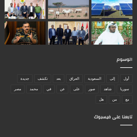
الوسوم
أول
إلى
السعودية
العراق
بعد
تكشف
جديدة
سوريا
شاهد
صور
على
عن
في
محمد
مصر
مع
من
هل
تابعنا على فيسبوك