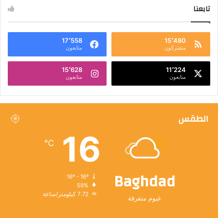
تابعنا
17٬558
15٬480
مشتركون
متابعون
15٬628
11٬224
متابعون
متابعون
الطقس
16
℃
Baghdad
16º - 16º
59%
7.72 كيلومتر/ساعة
غيوم متفرقة