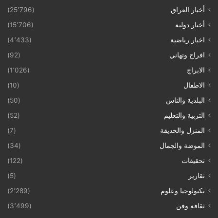
أخبار العراق
(25٬796)
أخبار دولية
(15٬706)
اخبار رياضية
(4٬433)
افراح وتهاني
(92)
الابراج
(1٬026)
الاطفال
(10)
البلدية والناس
(50)
التربية والتعليم
(52)
المنزل والحديقة
(7)
الموضة والجمال
(34)
تحقيقات
(122)
تقارير
(5)
تكنولوجيا وعلوم
(2٬289)
ثقافة وفن
(3٬499)