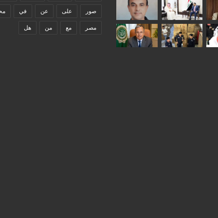
صور
على
عن
في
مح
مصر
مع
من
هل