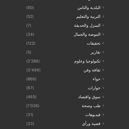
البلدية والناس
(50)
التربية والتعليم
(52)
المنزل والحديقة
(7)
الموضة والجمال
(34)
تحقيقات
(122)
تقارير
(5)
تكنولوجيا وعلوم
(2٬289)
ثقافة وفن
(3٬499)
حواء
(866)
حوارات
(67)
سوق واقتصاد
(465)
طب وصحة
(1٬026)
فيديوهات
(31)
قضية ورأي
(33)