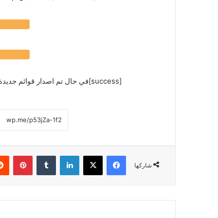
[success]في حال تم اصدار قوائم جديدة لبقية المحافظات سنقوم بنشرها فوراً[/success]
فيسبوك
‫X
لينكدإن
‏Tumblr
بينتيريست
شاركها