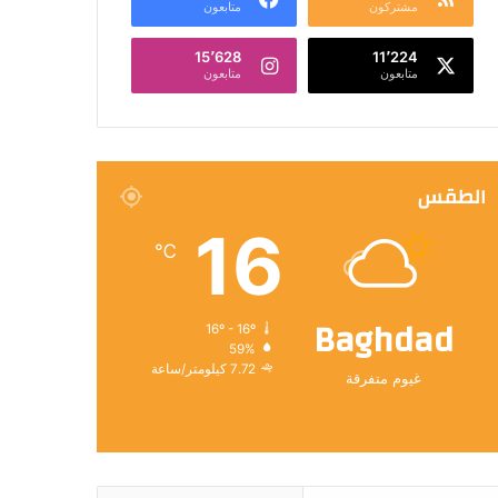
مشتركون
متابعون
15٬628
11٬224
متابعون
متابعون
الطقس
16
℃
Baghdad
16º - 16º
59%
7.72 كيلومتر/ساعة
غيوم متفرقة