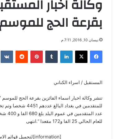
وكالة اخبار المستقب
بقرعة الحج للموسم 2017-018
نيسان 10, 2016, 7:11 م
فيسبوك
‫X
لينكدإن
‏Tumblr
بينتيريست
‏Reddit
‏te
المستقبل / اسراء الكناني
عدد الم
للعام الحالي 25 الفا و172 مقعدا “.انتهى
[information]لتحميل قوائم الاسماء اختر الرابط المناسب[/information]