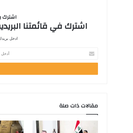
اشترك با
اشترك في قائمتنا البريدية
ادخل بريدك 
أ
د
خ
ل
ب
ر
ي
د
ك
مقالات ذات صلة
ا
ل
إ
ل
ك