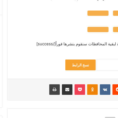
نسخ الرابط
‏Reddit
‏VKontakte
Odnoklassniki
‫Pocket
مشاركة عبر البريد
طباعة