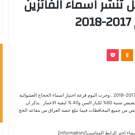
ل تنشر اسماء الفائزين
2
VKontak
Odnoklassniki
‫Pocket
تنشر وكالة اخبار اسماء الفائزين بقرعة الحج للموسم 2017-2018 . وجرت اليوم قرعة اختيار اسماء الحجاج العشوائية
للمتقدمين في بغداد البالغ عددهم 4451 شخصا وتم تخصيص نسبة 60% لكبار السن و40 % لبقية الاعمار . يذكر ان
تقدمين في عموم البلد بلغ 680 الفا و 400 شخص من جميع المحافظات فيما تبلغ حصة العراق من مقاعد الحج