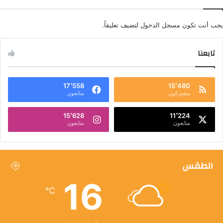
يجب أنت تكون
مسجل الدخول
لتضيف تعليقاً.
تابعنا
17٬558
15٬480
مشتركون
متابعون
15٬628
11٬224
متابعون
متابعون
الطقس
16
℃