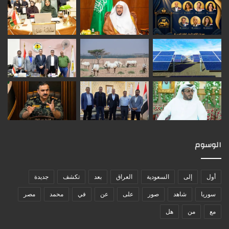
الوسوم
أول
إلى
السعودية
العراق
بعد
تكشف
جديدة
سوريا
شاهد
صور
على
عن
في
محمد
مصر
مع
من
هل