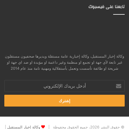
تابعنا على فيسبوك
وكالة إخبار المستقبل، وكالة إخبارية عامة مستقلة ويديرها صحفيون مستقلون
غير تابعة لأي جهة او تجمع او منظمة وغير داعمة او مؤيدة او ضد اي جهة او
شريحة او طائفة تأسست وتعمل بأستقلالية ومهنية تامة منذ عام 2014
أدخل
بريدك
الإلكتروني
© حقوق النشر 2026، جميع الحقوق محفوظة |
وكالة إخبار المستقبل
|