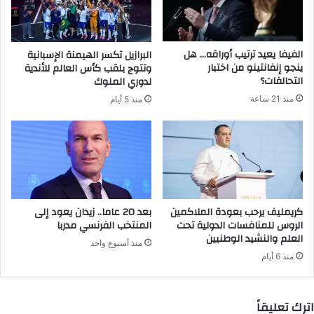
ك
ت
ر
الفيفا يعيد ترتيب أوراقه… هل
البرازيل تكسر الهيمنة الإسبانية
و
ينجو إنفانتينو من اختبار
وتتوج بلقب كأس العالم للأندية
ن
التحالفات؟
لدوري الملوك
ي
منذ 21 ساعة
منذ 5 أيام
كريمليف يرحب بعودة الملاكمين
بعد 20 عاما.. زيدان يعود إلى
الروس للمنافسات الدولية تحت
المنتخب الفرنسي مدربا
العلم والنشيد الوطنيين
منذ أسبوع واحد
منذ 6 أيام
اترك تعليقاً