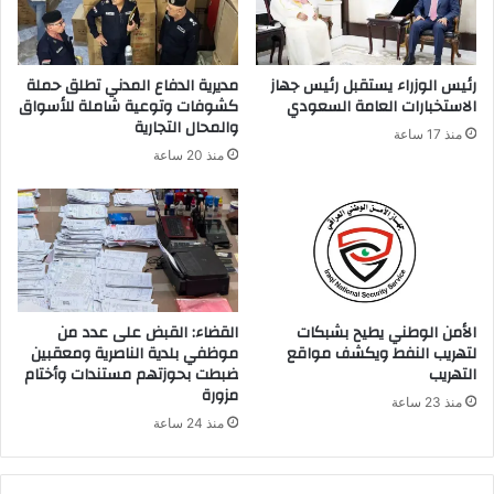
ك
ت
ر
رئيس الوزراء يستقبل رئيس جهاز
مديرية الدفاع المدني تطلق حملة
و
الاستخبارات العامة السعودي
كشوفات وتوعية شاملة للأسواق
ن
والمحال التجارية
منذ 17 ساعة
ي
منذ 20 ساعة
الأمن الوطني يطيح بشبكات
القضاء: القبض على عدد من
لتهريب النفط ويكشف مواقع
موظفي بلدية الناصرية ومعقبين
التهريب
ضبطت بحوزتهم مستندات وأختام
مزورة
منذ 23 ساعة
منذ 24 ساعة