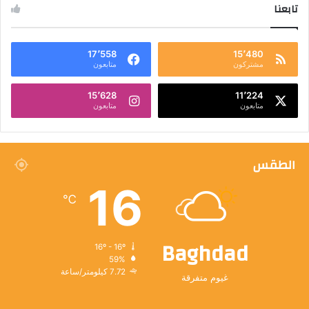
تابعنا
17٬558
15٬480
مشتركون
متابعون
15٬628
11٬224
متابعون
متابعون
الطقس
16
℃
Baghdad
16º - 16º
59%
7.72 كيلومتر/ساعة
غيوم متفرقة