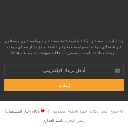
وكالة إخبار المستقبل، وكالة إخبارية عامة مستقلة ويديرها صحفيون مستقلون
غير تابعة لأي جهة او تجمع او منظمة وغير داعمة او مؤيدة او ضد اي جهة او
شريحة او طائفة تأسست وتعمل بأستقلالية ومهنية تامة منذ عام 2014
أدخل
بريدك
الإلكتروني
© حقوق النشر 2026، جميع الحقوق محفوظة |
وكالة إخبار المستقبل
|
رئيس التحرير
باسم العذاري