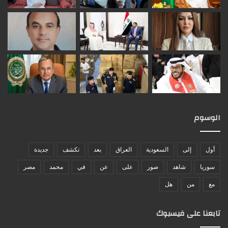
الوسوم
أول
إلى
السعودية
العراق
بعد
تكشف
جديدة
سوريا
شاهد
صور
على
عن
في
محمد
مصر
مع
من
هل
تابعنا على فيسبوك