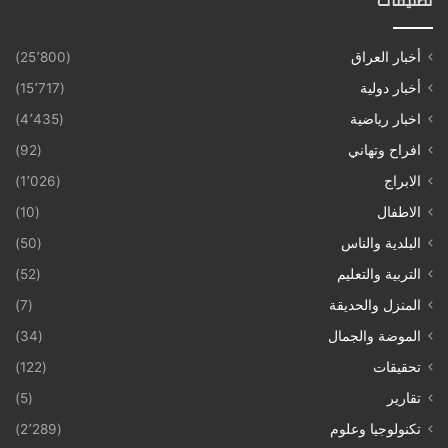
تصنيفات
أخبار العراق
(25٬800)
أخبار دولية
(15٬717)
اخبار رياضية
(4٬435)
افراح وتهاني
(92)
الابراج
(1٬026)
الاطفال
(10)
البلدية والناس
(50)
التربية والتعليم
(52)
المنزل والحديقة
(7)
الموضة والجمال
(34)
تحقيقات
(122)
تقارير
(5)
تكنولوجيا وعلوم
(2٬289)