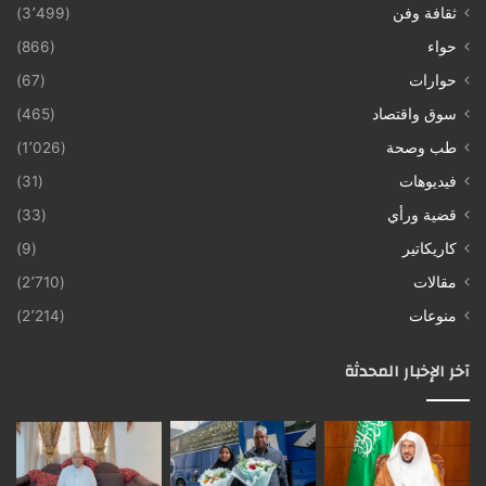
ثقافة وفن
(3٬499)
حواء
(866)
حوارات
(67)
سوق واقتصاد
(465)
طب وصحة
(1٬026)
فيديوهات
(31)
قضية ورأي
(33)
كاريكاتير
(9)
مقالات
(2٬710)
منوعات
(2٬214)
آخر الإخبار المحدثة