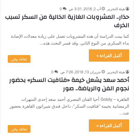
هيئة التحرير
آب 2, 2018, 3:31 ص
0
حذار.. المشروبات الغازية الخالية من السكر تسبب
الخرف
كما بينت الدراسة أن هذه المشروبات تعمل على زيادة معدلات الإصابة
بداء السكري من النوع الثاني. وقد فسر البحث هذه…
أكمل القراءة »
ثقافة وفن
هيئة التحرير
حزيران 13, 2018, 7:26 ص
0
أحمد سعد يشعل خيمة «فتافيت السكر» بحضور
نجوم الفن والرياضة.. صور
القاهرة – Gololy أحيا الفنان المصري أحمد سعد إحدى السهرات
الرمضانية بخيمة “فتافيت السكر”، داخل فندق شيراتون القاهرة بحضور
عدد…
أكمل القراءة »
ثقافة وفن