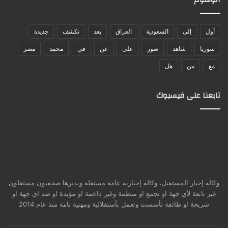
أول
إلى
السعودية
العراق
بعد
تكشف
جديدة
سوريا
شاهد
صور
على
عن
في
محمد
مصر
مع
من
هل
تابعنا على فيسبوك
وكالة إخبار المستقبل، وكالة إخبارية عامة مستقلة ويديرها صحفيون مستقلون
غير تابعة لأي جهة او تجمع او منظمة وغير داعمة او مؤيدة او ضد اي جهة او
شريحة او طائفة تأسست وتعمل بأستقلالية ومهنية تامة منذ عام 2014