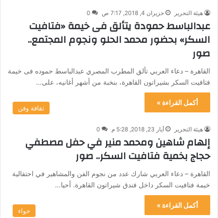
هيئة التحرير
حزيران 4, 2018, 7:17 ص
0
عبدالباسط حمودة يتألق فى خيمة «فتافيت
السكر» بحضور محمد الحلو ونجوم المجتمع..
صور
القاهرة – دعاء العربي تألق المطرب المصري عبدالباسط حموده فى خيمة
فتافيت السكر بشيراتون القاهرة، بنخبة من أشهر أغانيه، على…
أكمل القراءة »
ثقافة وفن
هيئة التحرير
أيار 23, 2018, 5:28 م
0
إلهام شاهين ومحمد منير في حفل مصطفي
حجاج بخمية فتافيت السكر.. صور
القاهرة – دعاء العربي شارك عدد من نجوم الفن والمشاهير في احتفالية
خيمة فتافيت السكر داخل فندق شيراتون القاهرة. أحيا…
أكمل القراءة »
حواء