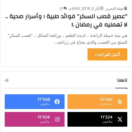
هيئة التحرير
أيار 5, 2018, 8:40 م
0
“عصير قصب السكر” فوائد طبية ؛ وأسرار صحية ..
لا تهمليه في رمضان .!
هي نبتة جميلة الرائحة .. لذيذة الطعم .. ورائعة الشكل .. “قصب السكر”
المنتج من القصب والذي يحتاج في زراعتهِ…
أكمل القراءة »
تابعنا
17٬558
15٬480
مشتركون
متابعون
15٬628
11٬224
متابعون
متابعون