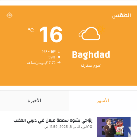
الطقس
16
℃
Baghdad
16º - 16º
59%
7.72 كيلومتر/ساعة
غيوم متفرقة
الأشهر
الأخيرة
إنزاجي يشوه سمعة ميلان في ديربي الغضب
كانون الثاني 6, 2025, 11:59 ص