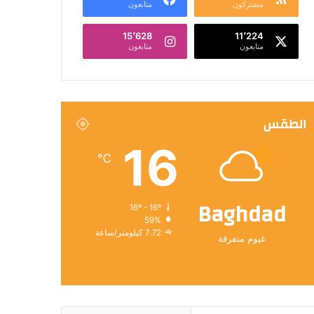
مشتركون
متابعون
15٬628
11٬224
متابعون
متابعون
الطقس
16
℃
Baghdad
16º - 16º
59%
7.72 كيلومتر/ساعة
غيوم متفرقة