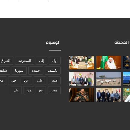
 المحدثة
الوسوم
أول
إلى
السعودية
العراق
تكشف
جديدة
سوريا
شاهد
صور
على
عن
في
مح
مصر
مع
من
هل