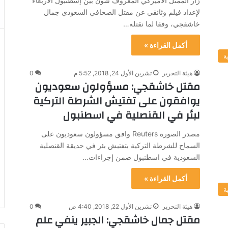
زار الممثل الأميركي المعروف شون بين إسطنبول الأربعاء
لإعداد فيلم وثائقي عن مقتل الصحافي السعودي جمال
خاشقجي، وفقا لما نقتله…
أكمل القراءة »
ة
هيئة التحرير
تشرين الأول 24, 2018, 5:52 م
0
مقتل خاشقجي: مسؤولون سعوديون
يوافقون على تفتيش الشرطة التركية
لبئر في القنصلية في اسطنبول
مصدر الصورة Reuters وافق مسؤولون سعوديون على
السماح للشرطة التركية بتفتيش بئر في حديقة القنصلية
السعودية في اسطنبول ضمن إجراءات…
أكمل القراءة »
ة
هيئة التحرير
تشرين الأول 22, 2018, 4:40 ص
0
مقتل جمال خاشقجي: الجبير ينفي علم