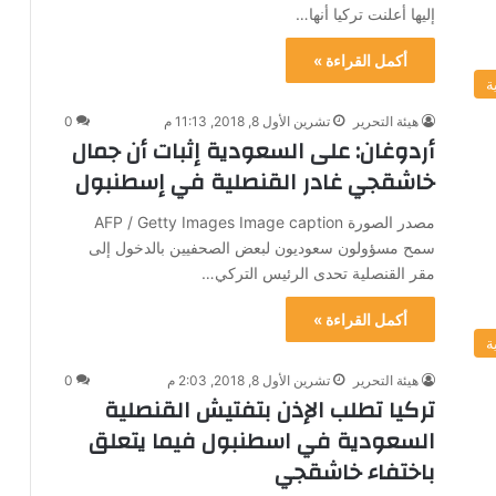
إليها أعلنت تركيا أنها…
أكمل القراءة »
ة
هيئة التحرير
تشرين الأول 8, 2018, 11:13 م
0
أردوغان: على السعودية إثبات أن جمال
خاشقجي غادر القنصلية في إسطنبول
مصدر الصورة AFP / Getty Images Image caption
سمح مسؤولون سعوديون لبعض الصحفيين بالدخول إلى
مقر القنصلية تحدى الرئيس التركي…
أكمل القراءة »
ة
هيئة التحرير
تشرين الأول 8, 2018, 2:03 م
0
تركيا تطلب الإذن بتفتيش القنصلية
السعودية في اسطنبول فيما يتعلق
باختفاء خاشقجي