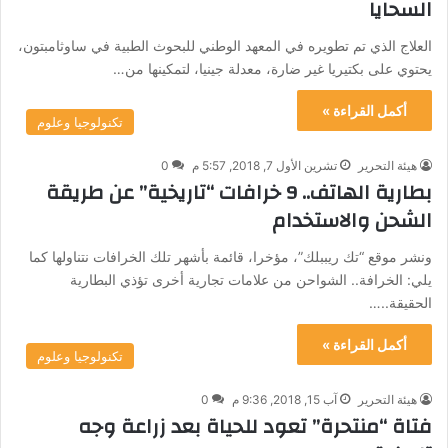
السحايا
العلاج الذي تم تطويره في المعهد الوطني للبحوث الطبية في ساوثامبتون،
يحتوي على بكتيريا غير ضارة، معدلة جينيا، لتمكينها من…
أكمل القراءة »
تكنولوجيا وعلوم
هيئة التحرير
تشرين الأول 7, 2018, 5:57 م
0
بطارية الهاتف.. 9 خرافات “تاريخية” عن طريقة
الشحن والاستخدام
ونشر موقع “تك ريببلك”، مؤخرا، قائمة بأشهر تلك الخرافات نتناولها كما
يلي: الخرافة.. الشواحن من علامات تجارية أخرى تؤذي البطارية
الحقيقة..…
أكمل القراءة »
تكنولوجيا وعلوم
هيئة التحرير
آب 15, 2018, 9:36 م
0
فتاة “منتحرة” تعود للحياة بعد زراعة وجه