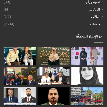
قضية ورأي
(33)
كاريكاتير
(9)
مقالات
(2٬711)
منوعات
(2٬214)
آخر الإخبار المحدثة