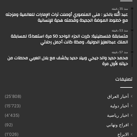
منذ 35 دقيقة
عبد الله بالخير : منى المنصوري أوصلت تراث الإمارات للعالمية ومزجته
مع خطوط الموضة الجديدة وقدمته هدية للإنسانية
منذ 53 دقيقة
متسابقة فلسطينية: كررت الجزء الواحد 50 مرة استعدادًا لمسابقة
الملك عبدالعزيز الدولية.. ومكة كانت أجمل رحلاتي
منذ 57 دقيقة
محمد حديد والد جيجي وبيلا حديد يكشف مع بلال العربي محطات من
حياته لأول مرة
تصنيفات
أخبار العراق
(25٬808)
أخبار دولية
(15٬723)
اخبار رياضية
(4٬435)
افراح وتهاني
(92)
الابراج
(1٬026)