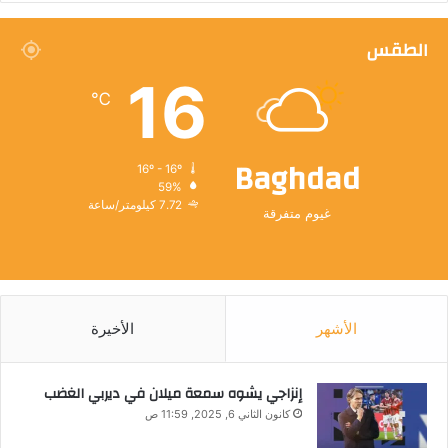
الطقس
16
℃
Baghdad
16º - 16º
59%
7.72 كيلومتر/ساعة
غيوم متفرقة
الأشهر
الأخيرة
إنزاجي يشوه سمعة ميلان في ديربي الغضب
كانون الثاني 6, 2025, 11:59 ص