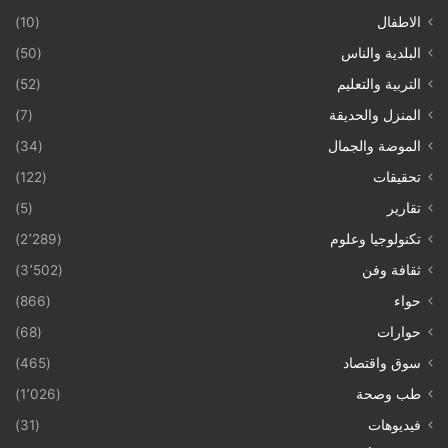
الاطفال
(10)
البلدية والناس
(50)
التربية والتعليم
(52)
المنزل والحديقة
(7)
الموضة والجمال
(34)
تحقيقات
(122)
تقارير
(5)
تكنولوجيا وعلوم
(2٬289)
ثقافة وفن
(3٬502)
حواء
(866)
حوارات
(68)
سوق واقتصاد
(465)
طب وصحة
(1٬026)
فيديوهات
(31)