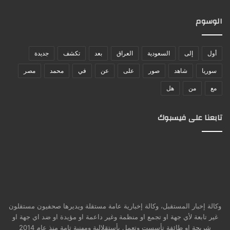
الوسوم
أول
إلى
السعودية
العراق
بعد
تكشف
جديدة
سوريا
شاهد
صور
على
عن
في
محمد
مصر
مع
من
هل
تابعنا على فيسبوك
وكالة إخبار المستقبل، وكالة إخبارية عامة مستقلة ويديرها صحفيون مستقلون
غير تابعة لأي جهة او تجمع او منظمة وغير داعمة او مؤيدة او ضد اي جهة او
شريحة او طائفة تأسست وتعمل بأستقلالية ومهنية تامة منذ عام 2014