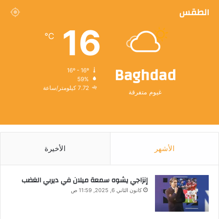
الطقس
16
℃
Baghdad
16º - 16º
59%
7.72 كيلومتر/ساعة
غيوم متفرقة
الأشهر
الأخيرة
إنزاجي يشوه سمعة ميلان في ديربي الغضب
كانون الثاني 6, 2025, 11:59 ص