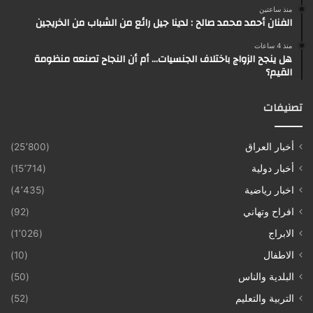
منذ ساعتين
الفنان أحمد محمد صالح : لدينا جيل رائع من الشباب من الخريجين
منذ 4 ساعات
هل ينجح الزواج باختلاف الجنسيات… أم أن النجاح تصنعه منظومة
القيم؟
تصنيفات
أخبار العراق
(25٬800)
أخبار دولية
(15٬714)
اخبار رياضية
(4٬435)
افراح وتهاني
(92)
الابراج
(1٬026)
الاطفال
(10)
البلدية والناس
(50)
التربية والتعليم
(52)