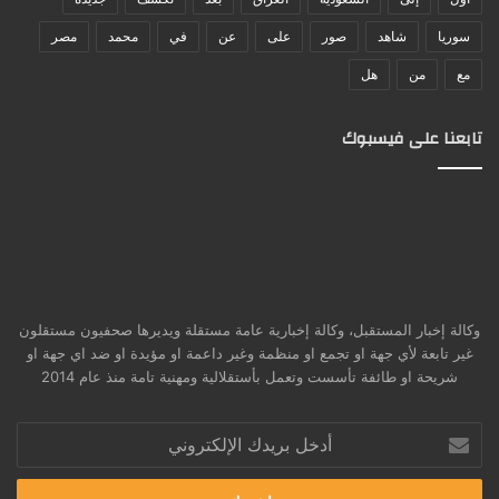
سوريا
شاهد
صور
على
عن
في
محمد
مصر
مع
من
هل
تابعنا على فيسبوك
وكالة إخبار المستقبل، وكالة إخبارية عامة مستقلة ويديرها صحفيون مستقلون
غير تابعة لأي جهة او تجمع او منظمة وغير داعمة او مؤيدة او ضد اي جهة او
شريحة او طائفة تأسست وتعمل بأستقلالية ومهنية تامة منذ عام 2014
أدخل
بريدك
الإلكتروني