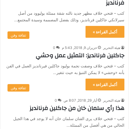
فرنانديز
كتب – فتحي خلاف مظهر جديد نالته شقة ممثلة بوليوود من أصل
سيرلانكي جاكلين فرنانديز، وذلك بفضل المصممة وسيدة المجتمع…
أكمل القراءة »
ثقافة وفن
هيئة التحرير
حزيران 9, 2018, 5:43 م
0
جاكلين فرنانديز: التمثيل عمل وحشي
كتب – فتحي خلاف وصفت نجمة بوليود جاكلين فيرنانديز العمل في الفن
بأنه «وحشي» لا يمكن التنبؤ به حيث تتغير…
أكمل القراءة »
ثقافة وفن
هيئة التحرير
أيار 29, 2018, 8:07 ص
0
هذا رأي سلمان خان من جاكلين فرنانديز
كتب – فتحي خلاف يرى الفنان سلمان خان أنه لا يوجد في هذا الجيل
الحالي من هي أفضل من الممثلة…