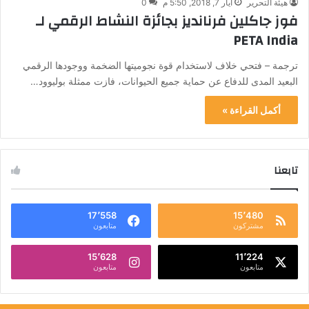
هيئة التحرير
أيار 7, 2018, 5:50 م
0
فوز جاكلين فرنانديز بجائزة النشاط الرقمي لـ
PETA India
ترجمة – فتحي خلاف لاستخدام قوة نجوميتها الضخمة ووجودها الرقمي
البعيد المدى للدفاع عن حماية جميع الحيوانات، فازت ممثلة بوليوود…
أكمل القراءة »
تابعنا
17٬558
15٬480
مشتركون
متابعون
15٬628
11٬224
متابعون
متابعون