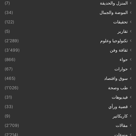
المنزل والحديقة
(7)
الموضة والجمال
(34)
تحقيقات
(122)
تقارير
(5)
تكنولوجيا وعلوم
(2٬289)
ثقافة وفن
(3٬499)
حواء
(866)
حوارات
(67)
سوق واقتصاد
(465)
طب وصحة
(1٬026)
فيديوهات
(31)
قضية ورأي
(33)
كاريكاتير
(9)
مقالات
(2٬709)
منوعات
(2٬214)