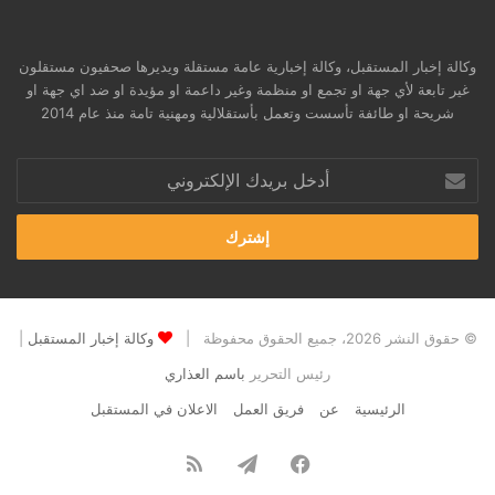
وكالة إخبار المستقبل، وكالة إخبارية عامة مستقلة ويديرها صحفيون مستقلون
غير تابعة لأي جهة او تجمع او منظمة وغير داعمة او مؤيدة او ضد اي جهة او
شريحة او طائفة تأسست وتعمل بأستقلالية ومهنية تامة منذ عام 2014
أدخل
بريدك
الإلكتروني
© حقوق النشر 2026، جميع الحقوق محفوظة |
وكالة إخبار المستقبل
|
رئيس التحرير
باسم العذاري
الرئيسية
عن
فريق العمل
الاعلان في المستقبل
فيسبوك
تيلقرام
ملخص