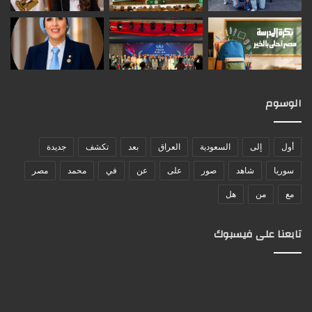
الوسوم
أول
إلى
السعودية
العراق
بعد
تكشف
جديدة
سوريا
شاهد
صور
على
عن
في
محمد
مصر
مع
من
هل
تابعنا على فيسبوك