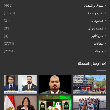
سوق واقتصاد
(465)
طب وصحة
(1٬026)
فيديوهات
(31)
قضية ورأي
(33)
كاريكاتير
(9)
مقالات
(2٬711)
منوعات
(2٬214)
آخر الإخبار المحدثة