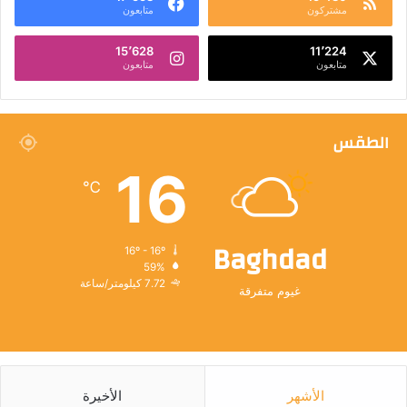
مشتركون
متابعون
15٬628
11٬224
متابعون
متابعون
الطقس
16
℃
Baghdad
16º - 16º
59%
7.72 كيلومتر/ساعة
غيوم متفرقة
الأشهر
الأخيرة