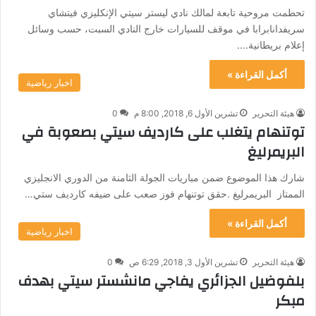
تحطمت مروحية تابعة لمالك نادي ليستر سيتي الإنكليزي فيتشاي
سريفدانابرابا في موقف للسيارات خارج النادي السبت، حسب وسائل
إعلام بريطانية.…
أكمل القراءة »
اخبار رياضية
هيئة التحرير
تشرين الأول 6, 2018, 8:00 م
0
توتنهام يتغلب على كارديف سيتي بصعوبة في
البريمرليغ
شارك هذا الموضوع ضمن مباريات الجولة الثامنة من الدوري الانجليزي
الممتاز البريمرليغ .حقق توتنهام فوز صعب على ضيفه كارديف ستي…
أكمل القراءة »
اخبار رياضية
هيئة التحرير
تشرين الأول 3, 2018, 6:29 ص
0
بلفوضيل الجزائري يفاجي مانشستر سيتي بهدف
مبكر