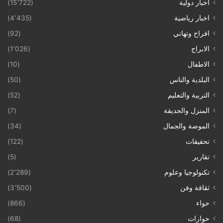
أخبار دولية
(15٬722)
اخبار رياضية
(4٬435)
افراح وتهاني
(92)
الابراج
(1٬026)
الاطفال
(10)
البلدية والناس
(50)
التربية والتعليم
(52)
المنزل والحديقة
(7)
الموضة والجمال
(34)
تحقيقات
(122)
تقارير
(5)
تكنولوجيا وعلوم
(2٬289)
ثقافة وفن
(3٬500)
حواء
(866)
حوارات
(68)