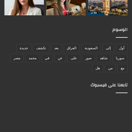
الوسوم
أول
إلى
السعودية
العراق
بعد
تكشف
جديدة
سوريا
شاهد
صور
على
عن
في
محمد
مصر
مع
من
هل
تابعنا على فيسبوك