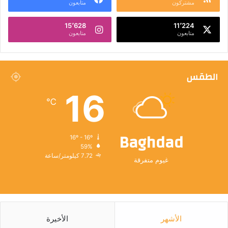
مشتركون
متابعون
15٬628
11٬224
متابعون
متابعون
الطقس
16
℃
Baghdad
16º - 16º
59%
7.72 كيلومتر/ساعة
غيوم متفرقة
الأشهر
الأخيرة