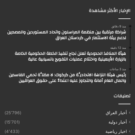
الإخبار الأكثر مشاهدة
منذ 9 دقائق
شراكة مرتقبة بين منظمة المراسلون واتحاد المستوردين والمصدرين
لدعم بيئة الاستثمار في كردستان العراق
منذ 12 دقيقة
هيأة المنافذ الحدودية تعلن نجاح تنفيذ الخطة الحكومية الخاصة
بالزيارة الأربعينية واختتام عمليات التفويج بانسيابية عالية
منذ 3 ساعات
رئيس هيئة النزاهة الاتحاديَّة من كركوك: لا مظلَّة تحمي الفاسدين
والمال العام أمانة والتجاوز عليه اعتداءٌ على حقوق العراقيين
تصنيفات
أخبار العراق
(25٬796)
أخبار دولية
(15٬701)
اخبار رياضية
(4٬433)