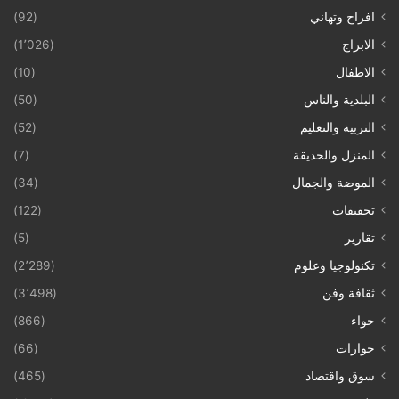
افراح وتهاني
(92)
الابراج
(1٬026)
الاطفال
(10)
البلدية والناس
(50)
التربية والتعليم
(52)
المنزل والحديقة
(7)
الموضة والجمال
(34)
تحقيقات
(122)
تقارير
(5)
تكنولوجيا وعلوم
(2٬289)
ثقافة وفن
(3٬498)
حواء
(866)
حوارات
(66)
سوق واقتصاد
(465)