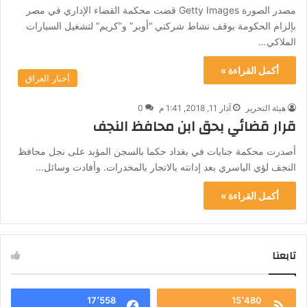
مصدر الصورة Getty Images قضت محكمة القضاء الإداري في مصر
بإلزام الحكومة بوقف نشاط شركتي “أوبر” و”كريم” لتشغيل السيارات
الملاكي…
أكمل القراءة »
أخبار العراق
هيئة التحرير
آذار 11, 2018, 1:41 م
0
قرار قضائي بحق ابن محافظ النجف
أصدرت محكمة جنايات في بغداد حكما بالسجن المؤبد على نجل محافظ
النجف لؤي الياسري بعد إدانته بالاتجار بالمخدرات. وأفادت وسائل…
أكمل القراءة »
تابعنا
17٬558
15٬480