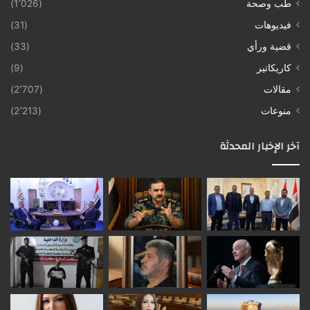
طب وصحة
(1٬026)
فيديوهات
(31)
قضية ورأي
(33)
كاريكاتير
(9)
مقالات
(2٬707)
منوعات
(2٬213)
آخر الإخبار المحدثة