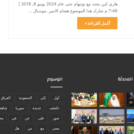
هاري كين يجدد مع توتنهام حتى عام 2024 يونيو 8, 2018 |
7:46 م شارك هذا الموضوع هشام الامير .مونديال …
أكمل القراءة »
 المحدثة
الوسوم
أول
إلى
السعودية
العراق
تكشف
جديدة
سوريا
شاهد
صور
على
عن
في
مح
مصر
مع
من
هل