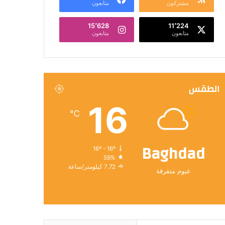
مشتركون
متابعون
15٬628
11٬224
متابعون
متابعون
الطقس
16
℃
Baghdad
16º - 16º
59%
7.72 كيلومتر/ساعة
غيوم متفرقة