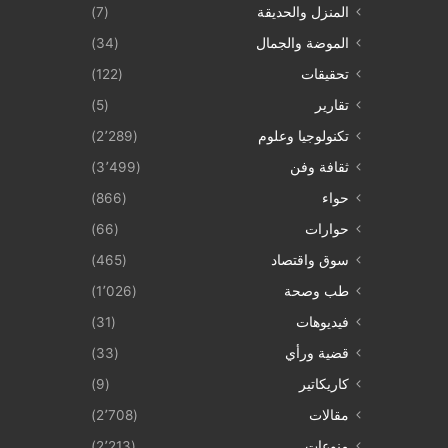
المنزل والحديقة
(7)
الموضة والجمال
(34)
تحقيقات
(122)
تقارير
(5)
تكنولوجيا وعلوم
(2٬289)
ثقافة وفن
(3٬499)
حواء
(866)
حوارات
(66)
سوق واقتصاد
(465)
طب وصحة
(1٬026)
فيديوهات
(31)
قضية ورأي
(33)
كاريكاتير
(9)
مقالات
(2٬708)
منوعات
(2٬213)