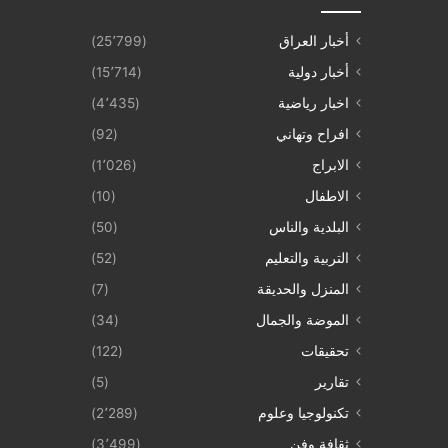
أخبار العراق
(25٬799)
أخبار دولية
(15٬714)
اخبار رياضية
(4٬435)
افراح وتهاني
(92)
الابراج
(1٬026)
الاطفال
(10)
البلدية والناس
(50)
التربية والتعليم
(52)
المنزل والحديقة
(7)
الموضة والجمال
(34)
تحقيقات
(122)
تقارير
(5)
تكنولوجيا وعلوم
(2٬289)
ثقافة وفن
(3٬499)