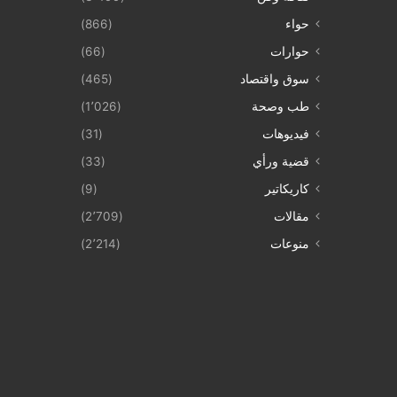
حواء
(866)
حوارات
(66)
سوق واقتصاد
(465)
طب وصحة
(1٬026)
فيديوهات
(31)
قضية ورأي
(33)
كاريكاتير
(9)
مقالات
(2٬709)
منوعات
(2٬214)