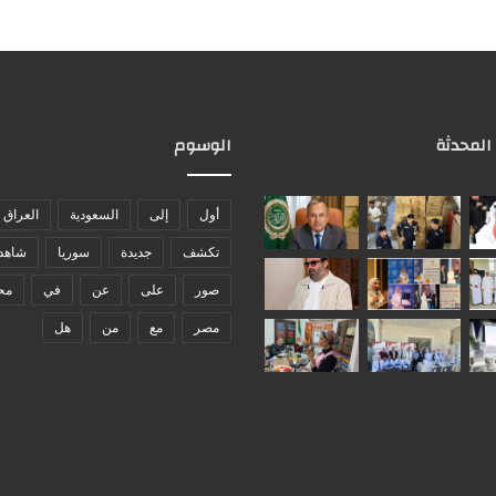
 المحدثة
الوسوم
أول
إلى
السعودية
العراق
تكشف
جديدة
سوريا
شاهد
صور
على
عن
في
مح
مصر
مع
من
هل