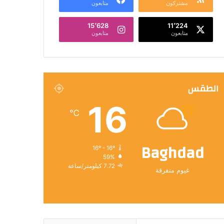
مشتركون
متابعون
15٬628
11٬224
متابعون
متابعون
الطقس
16
℃
Baghdad
16º - 16º
59%
7.72 كيلومتر/ساعة
غيوم متفرقة