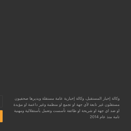
وكالة إخبار المستقبل، وكالة إخبارية عامة مستقلة ويديرها صحفيون
أد
مستقلون غير تابعة لأي جهة او تجمع او منظمة وغير داعمة او مؤيدة
بر
او ضد اي جهة او شريحة او طائفة تأسست وتعمل بأستقلالية ومهنية
ال
تامة منذ عام 2014