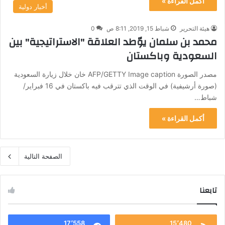
أكمل القراءة »
أخبار دولية
هيئة التحرير
شباط 15, 2019, 8:11 ص
0
محمد بن سلمان يوّطد العلاقة "الاستراتيجية" بين
السعودية وباكستان
مصدر الصورة AFP/GETTY Image caption خان خلال زيارة السعودية
(صورة أرشيفية) في الوقت الذي تترقب فيه باكستان في 16 فبراير/
شباط…
أكمل القراءة »
الصفحة التالية
تابعنا
17٬558
15٬480