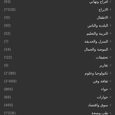
افراح وتهاني
(92)
الابراج
(1٬026)
الاطفال
(10)
البلدية والناس
(50)
التربية والتعليم
(52)
المنزل والحديقة
(7)
الموضة والجمال
(34)
تحقيقات
(122)
تقارير
(5)
تكنولوجيا وعلوم
(2٬289)
ثقافة وفن
(3٬499)
حواء
(866)
حوارات
(66)
سوق واقتصاد
(465)
طب وصحة
(1٬026)