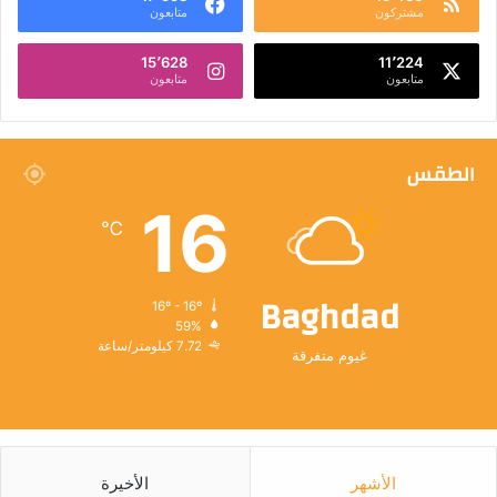
مشتركون
متابعون
15٬628
11٬224
متابعون
متابعون
الطقس
16
℃
Baghdad
16º - 16º
59%
7.72 كيلومتر/ساعة
غيوم متفرقة
الأشهر
الأخيرة