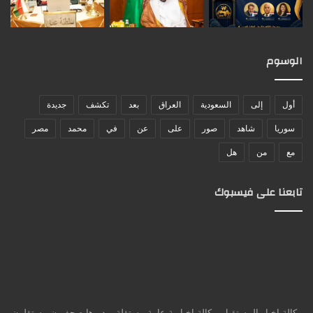
الوسوم
أول
إلى
السعودية
العراق
بعد
تكشف
جديدة
سوريا
شاهد
صور
على
عن
في
محمد
مصر
مع
من
هل
تابعنا على فيسبوك
وكالة إخبار المستقبل، وكالة إخبارية عامة مستقلة ويديرها صحفيون مستقلون