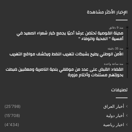
الإخبار الأكثر مشاهدة
منذ 9 دقائق
مدينة القوصية تحتضن عرسًا أدبيًا يجمع كبار شعراء الصعيد في
أمسية ” المحبة والوفاء “
منذ 35 دقيقة
الأمن الوطني يطيح بشبكات لتهريب النفط ويكشف مواقع التهريب
منذ ساعة واحدة
القضاء: القبض على عدد من موظفي بلدية الناصرية ومعقبين ضبطت
بحوزتهم مستندات وأختام مزورة
تصنيفات
أخبار العراق
(25٬798)
أخبار دولية
(15٬708)
اخبار رياضية
(4٬434)