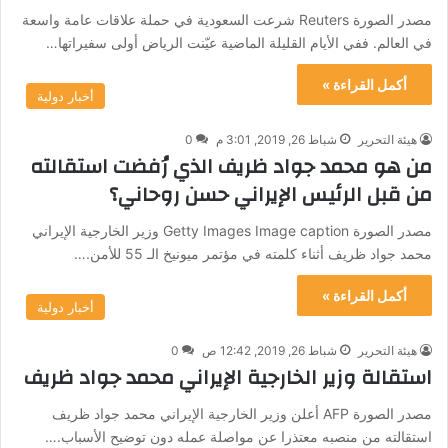
مصدر الصورة Reuters شرعت السعودية في حملة علاقات عامة واسعة
في العالم. ففي الأيام القليلة الماضية عيّنت الرياض أولى سفيراتها…
أكمل القراءة »
أخبار دولية
هيئة التحرير
شباط 26, 2019, 3:01 م
0
من هو محمد جواد ظريف الذي رُفضت استقالته
من قبل الرئيس الإيراني حسن روحاني؟
مصدر الصورة Getty Images Image caption وزير الخارجية الإيراني
محمد جواد ظريف أثناء كلمته في مؤتمر ميونيخ الـ 55 للأمن.…
أكمل القراءة »
أخبار دولية
هيئة التحرير
شباط 26, 2019, 12:42 ص
0
استقالة وزير الخارجية الإيراني محمد جواد ظريف
مصدر الصورة AFP أعلن وزير الخارجية الإيراني محمد جواد ظريف
استقالته من منصبه معتذرا عن مواصلة عمله دون توضيح الأسباب.…