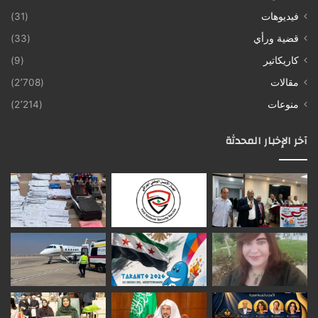
فيديوهات
(31)
قضية ورأي
(33)
كاريكاتير
(9)
مقالات
(2٬708)
منوعات
(2٬214)
آخر الإخبار المحدثة