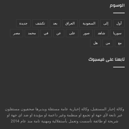
الوسوم
أول
إلى
السعودية
العراق
بعد
تكشف
جديدة
سوريا
شاهد
صور
على
عن
في
محمد
مصر
مع
من
هل
تابعنا على فيسبوك
وكالة إخبار المستقبل، وكالة إخبارية عامة مستقلة ويديرها صحفيون مستقلون
غير تابعة لأي جهة او تجمع او منظمة وغير داعمة او مؤيدة او ضد اي جهة او
شريحة او طائفة تأسست وتعمل بأستقلالية ومهنية تامة منذ عام 2014