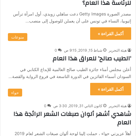
للرئاسة هذا العام؟
مصدر الصورة Getty Images دعت ساهلي زويدي، أول امرأة ترأس
إثيوبيا، النساء في تونس على أن يعملن للوصول إلى منصب…
أكمل القراءة »
منوعات
هيئة التحرير
شباط 15, 2019, 9:15 ص
0
‘الطيب صالح’ للعراق هذا العام
أعلن مجلس أمناء جائزة الطيب صالح العالمية للإبداع الكتابي في
السودان أسماء الفائزين في الدورة التاسعة في فروع الرواية والقصة…
أكمل القراءة »
حواء
هيئة التحرير
كانون الثاني 31, 2019, 3:30 ص
0
شاهدي أشهر ألوان صبغات الشعر الرائجة هذا
العام
أهلاً عزيزتي حواء ، حملت إلينا لوحة ألوان صبغات الشعر لعام 2019