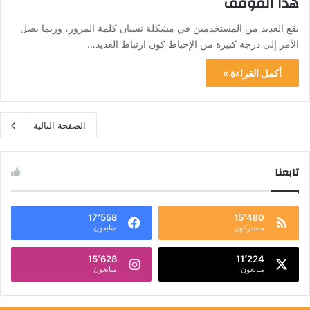
هذا الموقف
يقع العديد من المستخدمين في مشكلة نسيان كلمة المرور، وربما يصل
الأمر إلى درجة كبيرة من الإحباط كون ارتباط العديد…
أكمل القراءة »
الصفحة التالية
تابعنا
17٬558
15٬480
مشتركون
متابعون
15٬628
11٬224
متابعون
متابعون