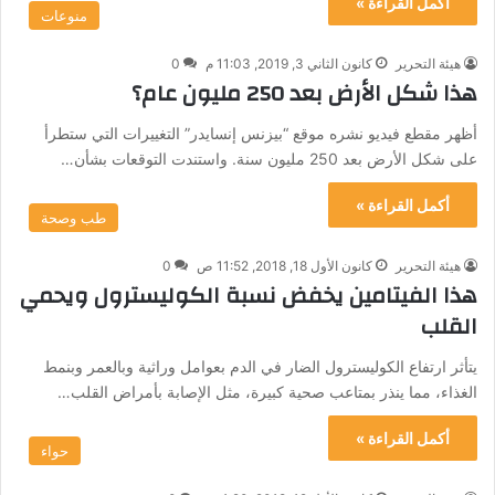
أكمل القراءة »
منوعات
هيئة التحرير
كانون الثاني 3, 2019, 11:03 م
0
هذا شكل الأرض بعد 250 مليون عام؟
أظهر مقطع فيديو نشره موقع “بيزنس إنسايدر” التغييرات التي ستطرأ
على شكل الأرض بعد 250 مليون سنة. واستندت التوقعات بشأن…
أكمل القراءة »
طب وصحة
هيئة التحرير
كانون الأول 18, 2018, 11:52 ص
0
هذا الفيتامين يخفض نسبة الكوليسترول ويحمي
القلب
يتأثر ارتفاع الكوليسترول الضار في الدم بعوامل وراثية وبالعمر وبنمط
الغذاء، مما ينذر بمتاعب صحية كبيرة، مثل الإصابة بأمراض القلب…
أكمل القراءة »
حواء