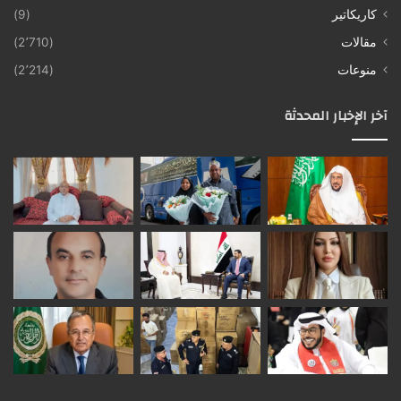
كاريكاتير
(9)
مقالات
(2٬710)
منوعات
(2٬214)
آخر الإخبار المحدثة