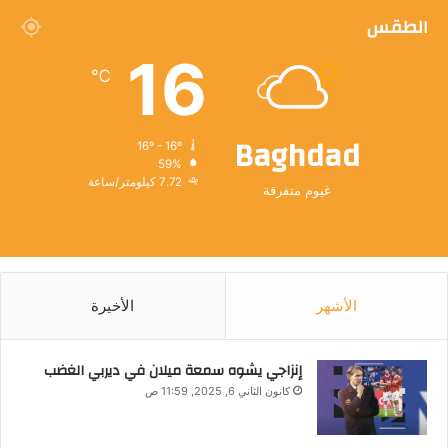
الطقس
16
℃
Baghdad
16º - 16º
59%
7.72 كيلومتر/ساعة
غيوم متفرقة
الأشهر
الأخيرة
إنزاجي يشوه سمعة ميلان في ديربي الغضب
كانون الثاني 6, 2025, 11:59 ص