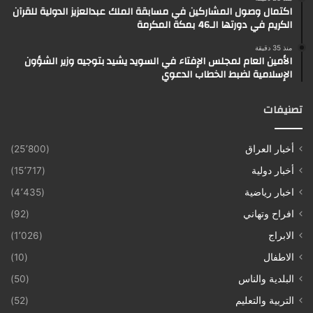
اكتمال وصول المشاركين في مسابقة الملك عبدالعزيز الدولية للقرآن
الكريم في دورتها الـ46 بمكة المكرمة
منذ 35 دقيقة
الأمين العام لمجلس الإفتاء في السويد يشيد بتوجيه وزير الشؤون
الإسلامية لضبط الخطاب الدعوي
تصنيفات
أخبار العراق
(25٬800)
أخبار دولية
(15٬717)
اخبار رياضية
(4٬435)
افراح وتهاني
(92)
الابراج
(1٬026)
الاطفال
(10)
البلدية والناس
(50)
التربية والتعليم
(52)