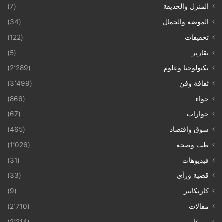
المنزل والحديقة
(7)
الموضة والجمال
(34)
تحقيقات
(122)
تقارير
(5)
تكنولوجيا وعلوم
(2٬289)
ثقافة وفن
(3٬499)
حواء
(866)
حوارات
(67)
سوق واقتصاد
(465)
طب وصحة
(1٬026)
فيديوهات
(31)
قضية ورأي
(33)
كاريكاتير
(9)
مقالات
(2٬710)
منوعات
(2٬214)