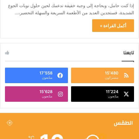
إذا كنت حامل، وبحاجة إلى وجبة خفيفة تدعمك لحين حلول نوبات الجوع
الشديدة، فستجدين العديد من الأطعمة السريعة والسهلة التحضير،…
أكمل القراءة »
تابعنا
17٬558
15٬480
مشتركون
متابعون
15٬628
11٬224
متابعون
متابعون
الطقس
℃