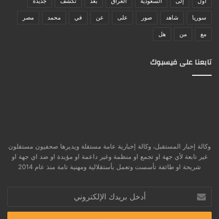
أول
إلى
السعودية
العراق
بعد
تكشف
جديدة
سوريا
شاهد
صور
على
عن
في
محمد
مصر
مع
من
هل
تابعنا على فيسبوك
وكالة إخبار المستقبل، وكالة إخبارية عامة مستقلة ويديرها صحفيون مستقلون
غير تابعة لأي جهة او تجمع او منظمة وغير داعمة او مؤيدة او ضد اي جهة او
شريحة او طائفة تأسست وتعمل بأستقلالية ومهنية تامة منذ عام 2014
أدخل
بريدك
الإلكتروني