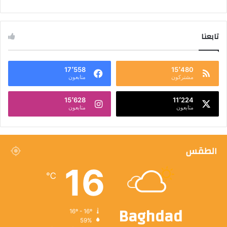
تابعنا
17٬558
15٬480
مشتركون
متابعون
15٬628
11٬224
متابعون
متابعون
الطقس
16
℃
Baghdad
16º - 16º
59%