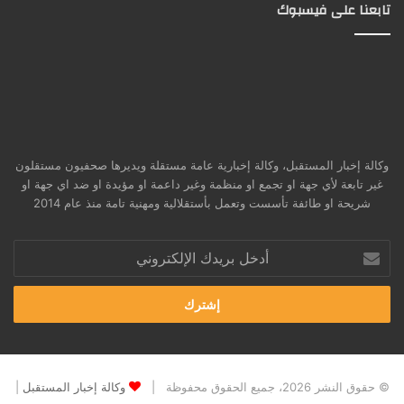
تابعنا على فيسبوك
وكالة إخبار المستقبل، وكالة إخبارية عامة مستقلة ويديرها صحفيون مستقلون
غير تابعة لأي جهة او تجمع او منظمة وغير داعمة او مؤيدة او ضد اي جهة او
شريحة او طائفة تأسست وتعمل بأستقلالية ومهنية تامة منذ عام 2014
أدخل
بريدك
الإلكتروني
© حقوق النشر 2026، جميع الحقوق محفوظة |
وكالة إخبار المستقبل
|