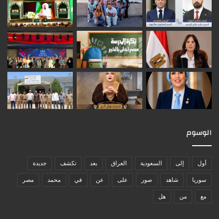
الوسوم
أول
إلى
السعودية
العراق
بعد
تكشف
جديدة
سوريا
شاهد
صور
على
عن
في
محمد
مصر
مع
من
هل