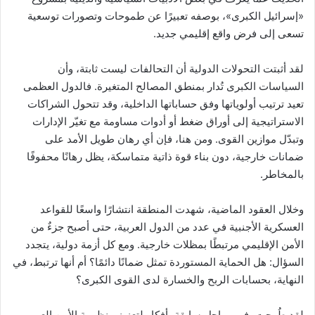
«إسرائيل الكبرى»، بوصفه تعبيرًا عن طموحات وتصورات توسعية
تسعى إلى فرض واقع إقليمي جديد.
لقد أثبتت التحولات الدولية أن التحالفات ليست ثابتة، وأن
السياسات الكبرى تُدار بمنطق المصالح المتغيرة. فالدول العظمى
تعيد ترتيب أولوياتها وفق حساباتها الداخلية، وقد تتحول الشراكات
الاستراتيجية إلى أوراق ضغط أو أدوات مساومة مع تغيّر الإدارات
وتبدّل موازين القوى. ومن هنا، فإن أي رهان طويل الأمد على
ضمانات خارجية، دون بناء قوة ذاتية متماسكة، يظل رهانًا محفوفًا
بالمخاطر.
وخلال العقود الماضية، شهدت المنطقة انتشارًا واسعًا للقواعد
العسكرية الأجنبية في عدد من الدول العربية، حتى أصبح جزءٌ من
الأمن الإقليمي مرتبطًا بمظلات خارجية. ومع كل أزمة دولية، يتجدد
السؤال: هل الحماية المستوردة تمثل ضمانًا دائمًا؟ أم أنها ترتبط، في
النهاية، بحسابات الربح والخسارة لدى القوى الكبرى؟
لقد طُرحت، في مراحل سابقة، أفكار لتعزيز منظومة الأمن العربي