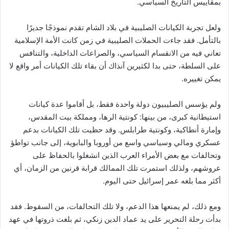
بمقاييس التاريخ السياسي.
ولعل تجربة الكيانات الصليبية في بلاد الشام تقدم نموذجًا جديرًا
بالتأمل. فقد جاءت الحملات الصليبية في زمن كانت الأمة الإسلامية
تعاني فيه من الانقسام السياسي، والصراعات الداخلية، والتنافس
على السلطة، حتى بدا لكثيرين آنذاك أن بقاء تلك الكيانات أمر واقع لا
يمكن تغييره.
ولم يؤسس الصليبيون دولة واحدة فقط، بل أقاموا عدة كيانات
استيطانية كبرى، من بينها: كونتية الرها، ومملكة بيت المقدس،
وإمارة أنطاكية، وكونتية طرابلس. وقد حظيت تلك الكيانات بدعم
عسكري ومالي وسياسي واسع من أوروبا والبابوية، إلى جانب تواطؤ
وتحالفات مع بعض الأمراء العرب الذين انشغلوا بالحفاظ على
عروشهم، ولذلك استمرت تلك الممالك قرابة قرنين من الزمان، أي
أكثر مما بلغه عمر إسرائيل حتى اليوم.
ومع ذلك، لم يمنعها هذا الدعم، ولا تلك التحالفات، من السقوط. فقد
بدأت رحلة التحرير على يد عماد الدين زنكي، ثم بلغت ذروتها في عهد