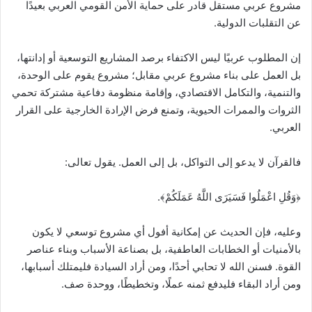
مشروع عربي مستقل قادر على حماية الأمن القومي العربي بعيدًا
عن التقلبات الدولية.
إن المطلوب عربيًا ليس الاكتفاء برصد المشاريع التوسعية أو إدانتها،
بل العمل على بناء مشروع عربي مقابل؛ مشروع يقوم على الوحدة،
والتنمية، والتكامل الاقتصادي، وإقامة منظومة دفاعية مشتركة تحمي
الثروات والممرات الحيوية، وتمنع فرض الإرادة الخارجية على القرار
العربي.
فالقرآن لا يدعو إلى التواكل، بل إلى العمل. يقول تعالى:
﴿وَقُلِ اعْمَلُوا فَسَيَرَى اللَّهُ عَمَلَكُمْ﴾.
وعليه، فإن الحديث عن إمكانية أفول أي مشروع توسعي لا يكون
بالأمنيات أو الخطابات العاطفية، بل بصناعة الأسباب وبناء عناصر
القوة. فسنن الله لا تحابي أحدًا، ومن أراد السيادة فليمتلك أسبابها،
ومن أراد البقاء فليدفع ثمنه عملًا، وتخطيطًا، ووحدة صف.