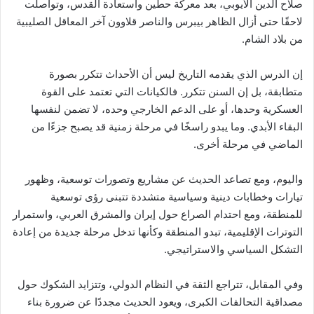
صلاح الدين الأيوبي، بعد معركة حطين واستعادة القدس، وتواصلت
لاحقًا حتى أزال الظاهر بيبرس والناصر قلاوون آخر المعاقل الصليبية
من بلاد الشام.
إن الدرس الذي يقدمه التاريخ ليس أن الأحداث تتكرر بصورة
متطابقة، بل إن السنن تتكرر. فالكيانات التي تعتمد على القوة
العسكرية وحدها، أو على الدعم الخارجي وحده، لا تضمن لنفسها
البقاء الأبدي. وما يبدو راسخًا في مرحلة زمنية قد يصبح جزءًا من
الماضي في مرحلة أخرى.
واليوم، ومع تصاعد الحديث عن مشاريع وتصورات توسعية، وظهور
تيارات وخطابات دينية وسياسية متشددة تتبنى رؤى توسعية
للمنطقة، ومع احتدام الصراع حول إيران والمشرق العربي، واستمرار
التوترات الإقليمية، تبدو المنطقة وكأنها تدخل مرحلة جديدة من إعادة
التشكل السياسي والاستراتيجي.
وفي المقابل، تتراجع الثقة في النظام الدولي، وتتزايد الشكوك حول
مصداقية التحالفات الكبرى، ويعود الحديث مجددًا عن ضرورة بناء