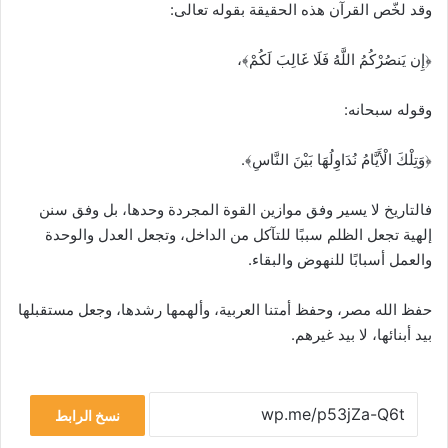
وقد لخّص القرآن هذه الحقيقة بقوله تعالى:
﴿إِن يَنصُرْكُمُ اللَّهُ فَلَا غَالِبَ لَكُمْ﴾،
وقوله سبحانه:
﴿وَتِلْكَ الْأَيَّامُ نُدَاوِلُهَا بَيْنَ النَّاسِ﴾.
فالتاريخ لا يسير وفق موازين القوة المجردة وحدها، بل وفق سنن
إلهية تجعل الظلم سببًا للتآكل من الداخل، وتجعل العدل والوحدة
والعمل أسبابًا للنهوض والبقاء.
حفظ الله مصر، وحفظ أمتنا العربية، وألهمها رشدها، وجعل مستقبلها
بيد أبنائها، لا بيد غيرهم.
نسخ الرابط