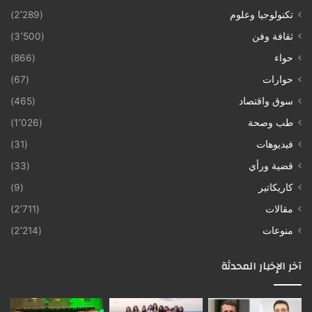
تكنولوجيا وعلوم
(2٬289)
ثقافة وفن
(3٬500)
حواء
(866)
حوارات
(67)
سوق واقتصاد
(465)
طب وصحة
(1٬026)
فيديوهات
(31)
قضية ورأي
(33)
كاريكاتير
(9)
مقالات
(2٬711)
منوعات
(2٬214)
آخر الإخبار المحدثة