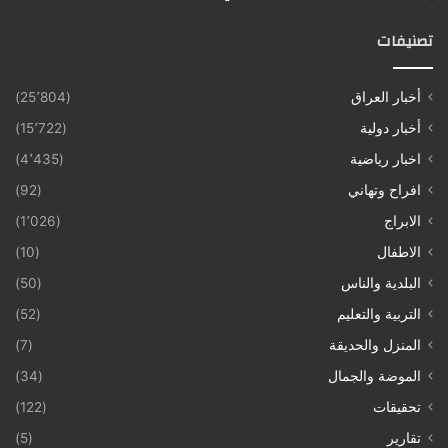
تصنيفات
أخبار العراق
(25٬804)
أخبار دولية
(15٬722)
اخبار رياضية
(4٬435)
افراح وتهاني
(92)
الابراج
(1٬026)
الاطفال
(10)
البلدية والناس
(50)
التربية والتعليم
(52)
المنزل والحديقة
(7)
الموضة والجمال
(34)
تحقيقات
(122)
تقارير
(5)