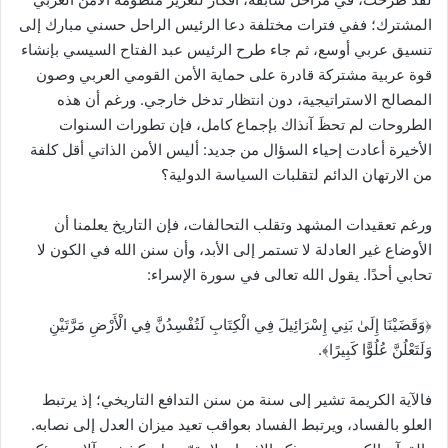
المشترك؛ ففي فترات مختلفة دعا الرئيس الراحل حسني مبارك إلى
تنسيق عربي أوسع، ثم جاء طرح الرئيس عبد الفتاح السيسي بإنشاء
قوة عربية مشتركة قادرة على حماية الأمن القومي العربي وصون
المصالح الاستراتيجية، دون انتظار تدخل خارجي. ورغم أن هذه
الطروحات لم تحظَ آنذاك بإجماع كامل، فإن تطورات السنوات
الأخيرة أعادت إحياء السؤال من جديد: أليس الأمن الذاتي أقل كلفة
من الارتهان الدائم لتقلبات السياسة الدولية؟
ورغم تعقيدات المشهد وتقلب التحالفات، فإن التاريخ يعلمنا أن
الأوضاع غير العادلة لا تستمر إلى الأبد، وأن سنن الله في الكون لا
تحابي أحدًا. يقول الله تعالى في سورة الإسراء:
﴿وَقَضَيْنَا إِلَىٰ بَنِي إِسْرَائِيلَ فِي الْكِتَابِ لَتُفْسِدُنَّ فِي الْأَرْضِ مَرَّتَيْنِ
وَلَتَعْلُنَّ عُلُوًّا كَبِيرًا﴾.
فالآية الكريمة تشير إلى سنة من سنن التدافع التاريخي؛ إذ يرتبط
العلو بالفساد، ويرتبط الفساد بعواقب تعيد ميزان العدل إلى نصابه.