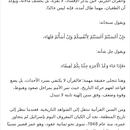
والقرآن الكريم، حين يذكر الإفساد، لا يقرّه، بل يكشف مآلاته، ويؤكد
أن الطغيان، مهما طال أمده، فإنه ليس خالدًا.
ويقول سبحانه:
﴿إِنْ أَحْسَنْتُمْ أَحْسَنْتُمْ لِأَنْفُسِكُمْ وَإِنْ أَسَأْتُمْ فَلَهَا﴾،
ويقول جل شأنه:
﴿فَإِذَا جَاءَ وَعْدُ الْآخِرَةِ جِئْنَا بِكُمْ لَفِيفًا﴾.
وهنا تتجلى حقيقة مهمة؛ فالقرآن لا يكتفي بسرد الأحداث، بل يضع
قواعد لفهم حركة التاريخ، حيث تمر الأمم بمراحل صعود وهبوط،
وقوة وضعف، وفق سنن إلهية ثابتة لا تتبدل.
ومن السنن القرآنية ننتقل إلى الشواهد التاريخية. فعندما ننظر إلى
تاريخ المنطقة، نجد أن الكيان المعروف اليوم بإسرائيل لم يتجاوز
عمره، منذ عام 1948، سوى نحو ثمانية عقود، وهو عمر قصير نسبيًا