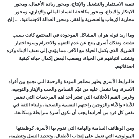
تنمية الاستثمار والتشغيل والإنتاج، ومحور ريادة الأعمال، ومحور
الابتكار والابداع، ومحور مكافحة الفساد المالي والإداري، ومحور
محاربة الإرهاب والعنصرية والفقر، ومحور العدالة الاجتماعية، … إلخ.
وما اريد قوله هو ان المشاكل الموجودة في المجتمع كانت بسبب
تشتت وتفكك أسرى ينتج عن عدم التفهم والاحترام وسوء اختيار
الشريك الذي يكمل الحياة مع الآخر، مما يؤدي إلى تعنف الابناء وكره
وتشتت انتباههم في الحياة، ويصعب البعض إكمال حياته كبقية
اصدقائهم.
فالترابط الأسري يظهر مظاهر المودة والرحمة التي تجمع بين أفراد
الاسرة، وما تشمل عليه من قيّم التسامح والحب والإيثار والتوجيه،
وغرس القيم الأخلاقية التي تعتبر أحد اهم المرجعيات التي تضمن
للأبناء والآباء والزوجين راحتهم النفسية والصحية، ولبناء الثقة في
نفس كل فرد من أفرادها يجب أن تكون أسرة مترابطة ومتكاتفة.
ومن الوظائف السامية والهامة التي تقوم بها الأسرة، كوظيفتها
البيولوجية التي تعمل على إنجاب الأطفال، وتحديد النسل وتنظيمه،