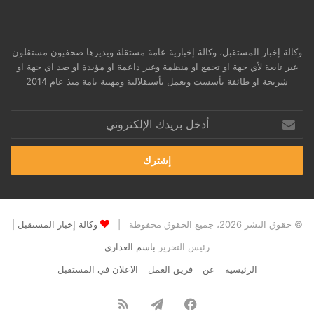
وكالة إخبار المستقبل، وكالة إخبارية عامة مستقلة ويديرها صحفيون مستقلون
غير تابعة لأي جهة او تجمع او منظمة وغير داعمة او مؤيدة او ضد اي جهة او
شريحة او طائفة تأسست وتعمل بأستقلالية ومهنية تامة منذ عام 2014
أدخل
بريدك
الإلكتروني
© حقوق النشر 2026، جميع الحقوق محفوظة |
وكالة إخبار المستقبل
|
رئيس التحرير
باسم العذاري
الرئيسية
عن
فريق العمل
الاعلان في المستقبل
فيسبوك
تيلقرام
ملخص