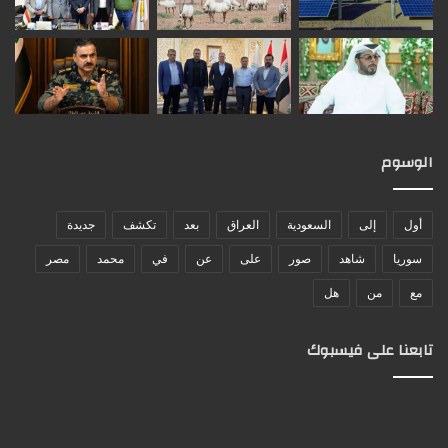
الوسوم
أول
إلى
السعودية
العراق
بعد
تكشف
جديدة
سوريا
شاهد
صور
على
عن
في
محمد
مصر
مع
من
هل
تابعنا على فيسبوك