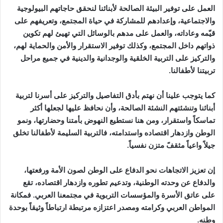
العمل على توفير البيئة الصالحة لأبنائنا لنحقق حاجاتهم البيولوجية
والاجتماعية، وإعدادهم للمشاركة في حياة المجتمع، وتعريفهم على
قيّمه وعاداته، والعمل على مدهم بالوسائل التي تهيئ لهم تكوين
ذواتهم داخل المجتمع، وكذلك توفير الاستقرار والأمن والحماية لهم،
والتركيز على التربية الخلقية والوجدانية والدينية في جميع مراحل
تربيتنا لأطفالنا.
كما يتوجب علينا أن نهتم بأدق التفاصيل والتركيز على أسرنا لتربية
أبنائنا وتنشئتهم النشئة الصالحة، وأن نحافظ عليها لجعلها أكثر
تماسكاً واستقرار، ومن هنا نستطيع النهوض بأمتنا وحضارتها، ونمو
الوطن وازدهار اقتصاده واستدامته، فالتربية السليمة لأطفالنا تخلق
جيلاً واعياً مثقفً متزن نفسياً.
إن تعزيز الاتجاهات نحو الدفاع على الوطن لصون الأمة ورفعتها،
والدفاع عن وحدته الوطنية، وتدعيم تطوره وازدهار اقتصاده، تقع
على عاتق الأسرة والمؤسسات التربوية في مجتمعنا العربي. فمكانة
المواطن العربي وكرامته ومصدر اعتزازه مرتبطة ارتباطاً وثيقاً بوحدة
وطنه.