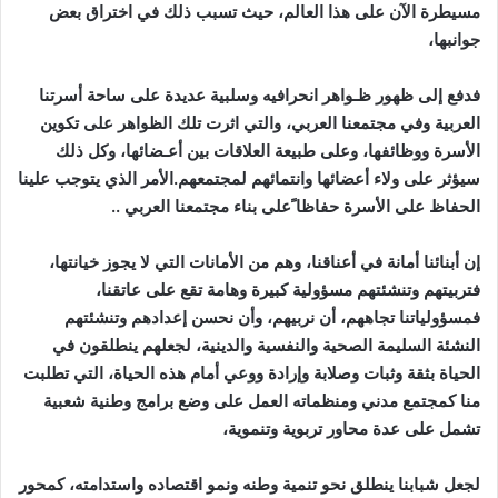
مسيطرة الآن على هذا العالم، حيث تسبب ذلك في اختراق بعض
جوانبها،
فدفع إلى ظهور ظـواهر انحرافيه وسلبية عديدة على ساحة أسرتنا
العربية وفي مجتمعنا العربي، والتي اثرت تلك الظواهر على تكوين
الأسرة ووظائفها، وعلى طبيعة العلاقات بين أعـضائها، وكل ذلك
سيؤثر على ولاء أعضائها وانتمائهم لمجتمعهم.الأمر الذي يتوجب علينا
الحفاظ على الأسرة حفاظا ًعلى بناء مجتمعنا العربي ..
إن أبنائنا أمانة في أعناقنا، وهم من الأمانات التي لا يجوز خيانتها،
فتربيتهم وتنشئتهم مسؤولية كبيرة وهامة تقع على عاتقنا،
فمسؤولياتنا تجاههم، أن نربيهم، وأن نحسن إعدادهم وتنشئتهم
النشئة السليمة الصحية والنفسية والدينية، لجعلهم ينطلقون في
الحياة بثقة وثبات وصلابة وإرادة ووعي أمام هذه الحياة، التي تطلبت
منا كمجتمع مدني ومنظماته العمل على وضع برامج وطنية شعبية
تشمل على عدة محاور تربوية وتنموية،
لجعل شبابنا ينطلق نحو تنمية وطنه ونمو اقتصاده واستدامته، كمحور