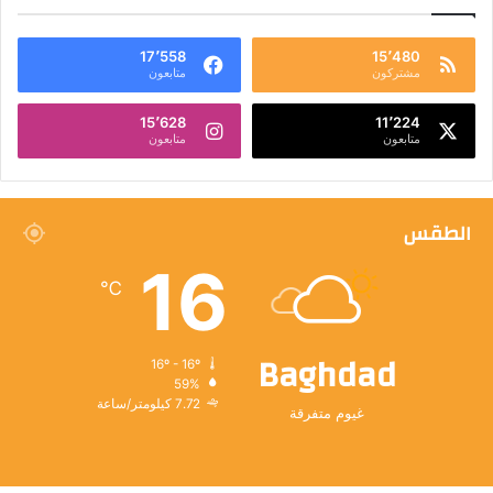
17٬558
15٬480
مشتركون
متابعون
15٬628
11٬224
متابعون
متابعون
الطقس
16
℃
Baghdad
16º - 16º
59%
7.72 كيلومتر/ساعة
غيوم متفرقة