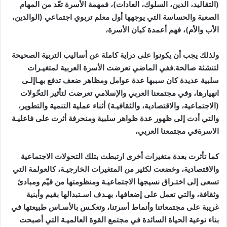
(التقاليد، الدين، السلوك، العادات)، فمهمة الأسرة تعّد من المهام
الصعبة والحساسة التي يوجهها أول معلم تربوي اجتماعي (الوالدين،
الأب والأم)، فهم أعمدة كيان الأسرة،
ولذلك يجب أن يكونوا على دراية كاملة عن أساليب التربية الصحيحة
لتنشئة صالحة.ففي الماضي تعرضت الأسرة العربية لمتغيـرات
سلبية عديدة كان سببها عدة عوامل ومظاهر ضعف تدفع بهـاإلـى
انهيارها، وفي مجتمعنا العربي والإسلامي تعرضت لتأثير التحّولات
(الاجتماعية، والاقتصادية، والثقافيـة) أثناء عملية التنمية والتطوير،
والتي أدت إلى ظهور عدة ظواهر سلبية ومنحرفة أثرت على فاعليـة
الاسرةفي مجتمعنا العربي،
كما تأثرت بعدة متغيرات أخرى ارتبطت بتلك التحولات الاجتماعية
والاقتصادية، وخضعت لكثير من المتغيرات الخارجيـة، كالعولمة التي
تسعى إلى اختـراق نسيجها الاجتماعيـة ومنظومتها من قيّم ومبادئ
وثقافة، والتي تعمل على إضعافها، بهـدف اسـتبدالها بقيم وأبنية
غريبة على مجتمعاتنا وأنماط أسرتنا، وتعكـس بالأسـاس طبيعتها في
بناء نوعية الحياة السائدة في مجتمع القوة العالميـة التي أصبحت