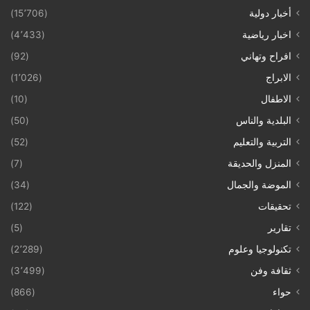
أخبار دولية
(15٬706)
اخبار رياضية
(4٬433)
افراح وتهاني
(92)
الابراج
(1٬026)
الاطفال
(10)
البلدية والناس
(50)
التربية والتعليم
(52)
المنزل والحديقة
(7)
الموضة والجمال
(34)
تحقيقات
(122)
تقارير
(5)
تكنولوجيا وعلوم
(2٬289)
ثقافة وفن
(3٬499)
حواء
(866)