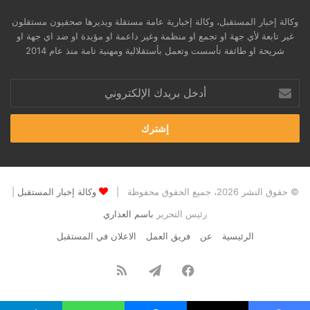
وكالة إخبار المستقبل، وكالة إخبارية عامة مستقلة ويديرها صحفيون مستقلون
غير تابعة لأي جهة او تجمع او منظمة وغير داعمة او مؤيدة او ضد اي جهة او
شريحة او طائفة تأسست وتعمل بأستقلالية ومهنية تامة منذ عام 2014
أدخل
بريدك
الإلكتروني
© حقوق النشر 2026، جميع الحقوق محفوظة |
وكالة إخبار المستقبل
|
رئيس التحرير
باسم العذاري
الرئيسية
عن
فريق العمل
الاعلان في المستقبل
فيسبوك
تيلقرام
ملخص
الموقع