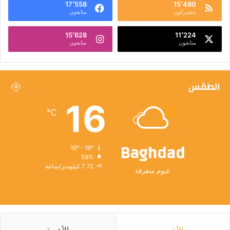
17٬558
15٬480
مشتركون
متابعون
15٬628
11٬224
متابعون
متابعون
الطقس
16
℃
Baghdad
16º - 16º
59%
7.72 كيلومتر/ساعة
غيوم متفرقة
الأشهر
الأخيرة