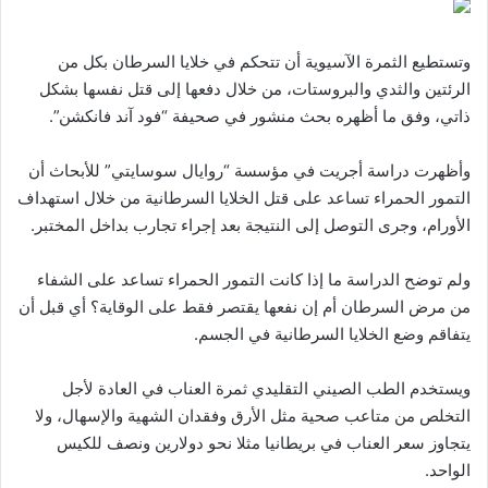
وتستطيع الثمرة الآسيوية أن تتحكم في خلايا السرطان بكل من
الرئتين والثدي والبروستات، من خلال دفعها إلى قتل نفسها بشكل
ذاتي، وفق ما أظهره بحث منشور في صحيفة “فود آند فانكشن”.
وأظهرت دراسة أجريت في مؤسسة “روايال سوسايتي” للأبحاث أن
التمور الحمراء تساعد على قتل الخلايا السرطانية من خلال استهداف
الأورام، وجرى التوصل إلى النتيجة بعد إجراء تجارب بداخل المختبر.
ولم توضح الدراسة ما إذا كانت التمور الحمراء تساعد على الشفاء
من مرض السرطان أم إن نفعها يقتصر فقط على الوقاية؟ أي قبل أن
يتفاقم وضع الخلايا السرطانية في الجسم.
ويستخدم الطب الصيني التقليدي ثمرة العناب في العادة لأجل
التخلص من متاعب صحية مثل الأرق وفقدان الشهية والإسهال، ولا
يتجاوز سعر العناب في بريطانيا مثلا نحو دولارين ونصف للكيس
الواحد.