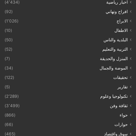
اخبار رياضية
(4٬434)
افراح وتهاني
(92)
الابراج
(1٬026)
الاطفال
(10)
البلدية والناس
(50)
التربية والتعليم
(52)
المنزل والحديقة
(7)
الموضة والجمال
(34)
تحقيقات
(122)
تقارير
(5)
تكنولوجيا وعلوم
(2٬289)
ثقافة وفن
(3٬499)
حواء
(866)
حوارات
(66)
سوق واقتصاد
(465)