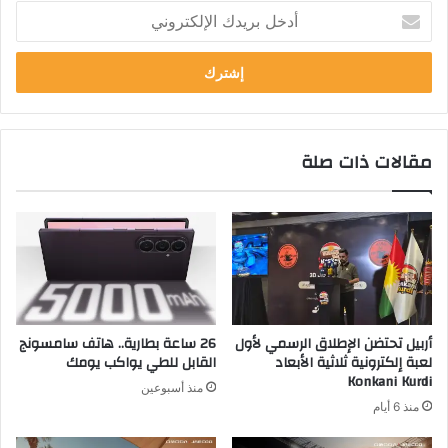
أ
د
خ
ل
ب
ر
ي
مقالات ذات صلة
د
ك
ا
ل
إ
ل
ك
ت
ر
أربيل تحتضن الإطلاق الرسمي لأول
26 ساعة بطارية.. هاتف سامسونج
و
لعبة إلكترونية ثلاثية الأبعاد
القابل للطي يواكب يومك
ن
Konkani Kurdi
منذ أسبوعين
ي
منذ 6 أيام