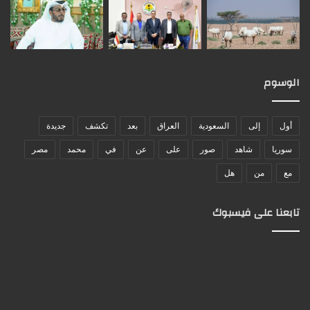
الوسوم
أول
إلى
السعودية
العراق
بعد
تكشف
جديدة
سوريا
شاهد
صور
على
عن
في
محمد
مصر
مع
من
هل
تابعنا على فيسبوك