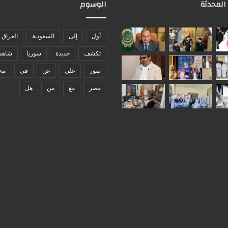
 المحدثة
الوسوم
أول
إلى
السعودية
العراق
تكشف
جديدة
سوريا
شاهد
صور
على
عن
في
مح
مصر
مع
من
هل