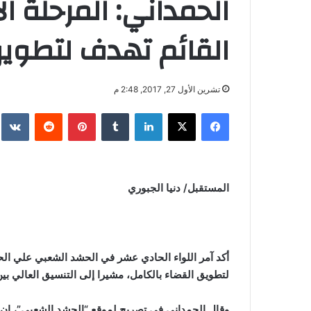
الحمداني: المرحلة ا
القائم تهدف لتطويق
تشرين الأول 27, 2017, 2:48 م
فيسبوك
‫X
لينكدإن
‏Tumblr
بينتيريست
‏Reddit
‏te
المستقبل/ دنيا الجبوري
أكد آمر اللواء الحادي عشر في الحشد الشعبي علي الح
لتطويق القضاء بالكامل، مشيرا إلى التنسيق العالي بين
وقال الحمداني في تصريح لموقع “الحشد الشعبي”، إن “