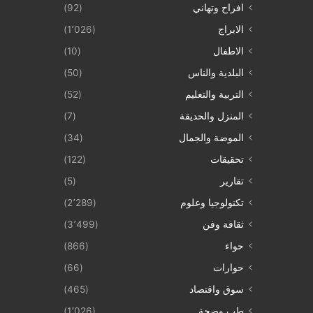
افراح وتهاني
(92)
الابراج
(1٬026)
الاطفال
(10)
البلدية والناس
(50)
التربية والتعليم
(52)
المنزل والحديقة
(7)
الموضة والجمال
(34)
تحقيقات
(122)
تقارير
(5)
تكنولوجيا وعلوم
(2٬289)
ثقافة وفن
(3٬499)
حواء
(866)
حوارات
(66)
سوق واقتصاد
(465)
طب وصحة
(1٬026)