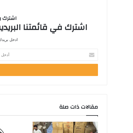
اشترك با
اشترك في قائمتنا البريدية
ادخل بريدك 
أ
د
خ
ل
ب
ر
ي
د
ك
مقالات ذات صلة
ا
ل
إ
ل
ك