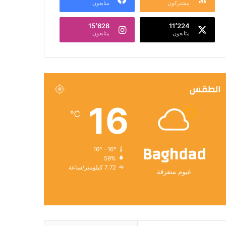
مشتركون
متابعون
15٬628
11٬224
متابعون
متابعون
الطقس
16
℃
Baghdad
16º - 16º
59%
7.72 كيلومتر/ساعة
غيوم متفرقة