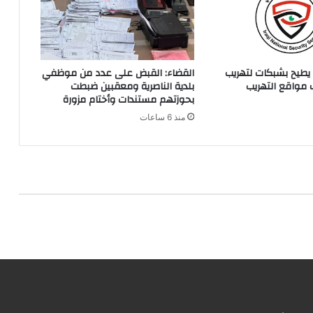
يطيح بشبكات لتهريب
القضاء: القبض على عدد من موظفي
مواقع التهريب
بلدية الناصرية ومعقبين ضبطت
بحوزتهم مستندات وأختام مزورة
منذ 6 ساعات