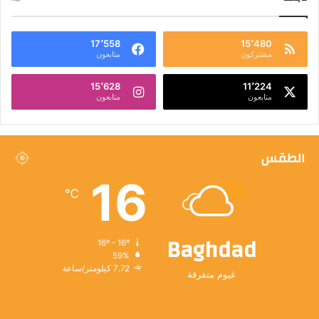
17٬558
15٬480
مشتركون
متابعون
15٬628
11٬224
متابعون
متابعون
الطقس
16
℃
Baghdad
16º - 16º
59%
7.72 كيلومتر/ساعة
غيوم متفرقة