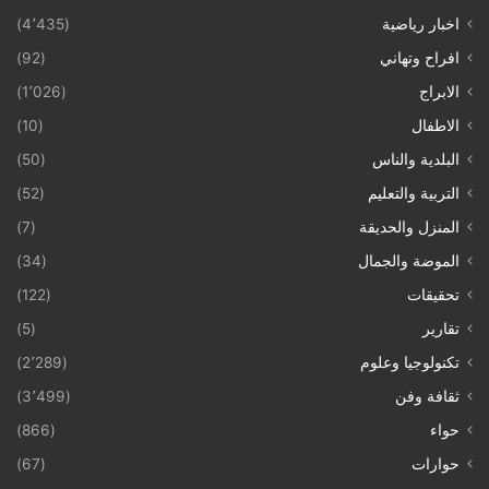
اخبار رياضية
(4٬435)
افراح وتهاني
(92)
الابراج
(1٬026)
الاطفال
(10)
البلدية والناس
(50)
التربية والتعليم
(52)
المنزل والحديقة
(7)
الموضة والجمال
(34)
تحقيقات
(122)
تقارير
(5)
تكنولوجيا وعلوم
(2٬289)
ثقافة وفن
(3٬499)
حواء
(866)
حوارات
(67)