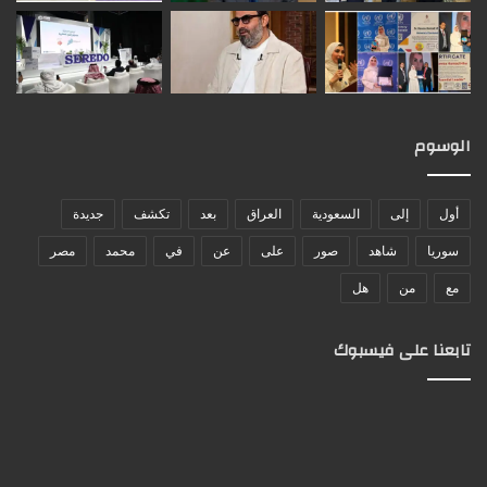
الوسوم
أول
إلى
السعودية
العراق
بعد
تكشف
جديدة
سوريا
شاهد
صور
على
عن
في
محمد
مصر
مع
من
هل
تابعنا على فيسبوك