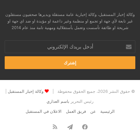
وكالة إخبار المستقبل، وكالة إخبارية عامة مستقلة ويديرها صحفيون مستقلون
غير تابعة لأي جهة او تجمع او منظمة وغير داعمة او مؤيدة او ضد اي جهة او
شريحة او طائفة تأسست وتعمل بأستقلالية ومهنية تامة منذ عام 2014
أدخل
بريدك
الإلكتروني
© حقوق النشر 2026، جميع الحقوق محفوظة |
وكالة إخبار المستقبل
|
رئيس التحرير
باسم العذاري
الرئيسية
عن
فريق العمل
الاعلان في المستقبل
فيسبوك
تيلقرام
ملخص