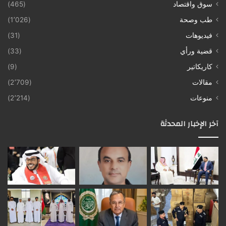
سوق واقتصاد
(465)
طب وصحة
(1٬026)
فيديوهات
(31)
قضية ورأي
(33)
كاريكاتير
(9)
مقالات
(2٬709)
منوعات
(2٬214)
آخر الإخبار المحدثة