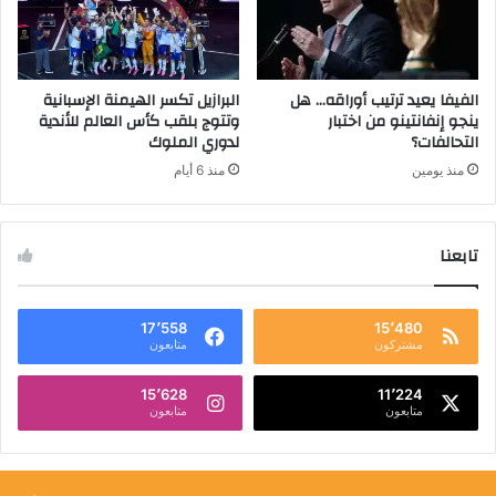
الفيفا يعيد ترتيب أوراقه… هل
البرازيل تكسر الهيمنة الإسبانية
ينجو إنفانتينو من اختبار
وتتوج بلقب كأس العالم للأندية
التحالفات؟
لدوري الملوك
منذ يومين
منذ 6 أيام
تابعنا
17٬558
15٬480
مشتركون
متابعون
15٬628
11٬224
متابعون
متابعون