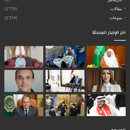
مقالات
(2٬710)
منوعات
(2٬214)
آخر الإخبار المحدثة