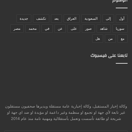
الوسوم
أول
إلى
السعودية
العراق
بعد
تكشف
جديدة
سوريا
شاهد
صور
على
عن
في
محمد
مصر
مع
من
هل
تابعنا على فيسبوك
وكالة إخبار المستقبل، وكالة إخبارية عامة مستقلة ويديرها صحفيون مستقلون
غير تابعة لأي جهة او تجمع او منظمة وغير داعمة او مؤيدة او ضد اي جهة او
شريحة او طائفة تأسست وتعمل بأستقلالية ومهنية تامة منذ عام 2014