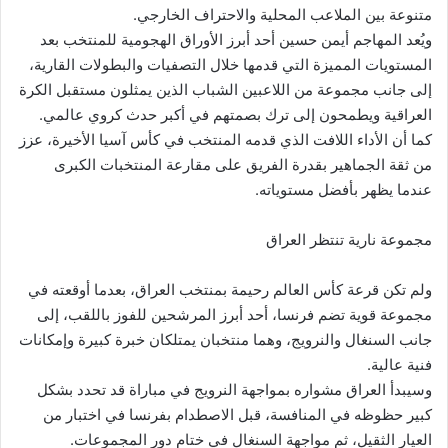
متنوعة بين الملاعب المحلية والاحتراف الخارجي.
ويُعد المهاجم أيمن حسين أحد أبرز الأوراق الهجومية للمنتخب بعد
المستويات المميزة التي قدمها خلال التصفيات والبطولات القارية،
إلى جانب مجموعة من اللاعبين الشباب الذين يمثلون مستقبل الكرة
العراقية ويطمحون إلى ترك بصمتهم في أكبر حدث كروي عالمي.
كما أن الأداء اللافت الذي قدمه المنتخب في كأس آسيا الأخيرة، عزز
من ثقة الجماهير بقدرة الفريق على مقارعة المنتخبات الكبرى
عندما يظهر بأفضل مستوياته.
مجموعة نارية تنتظر العراق
ولم تكن قرعة كأس العالم رحيمة بمنتخب العراق، بعدما أوقعته في
مجموعة قوية تضم فرنسا، أحد أبرز المرشحين للفوز باللقب، إلى
جانب السنغال والنرويج، وهما منتخبان يمتلكان خبرة كبيرة وإمكانات
فنية عالية.
وسيبدأ العراق مشواره بمواجهة النرويج في مباراة قد تحدد بشكل
كبير حظوظه في المنافسة، قبل الاصطدام بفرنسا في اختبار من
العيار الثقيل، ثم مواجهة السنغال في ختام دور المجموعات.