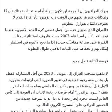
يدرك العراقيون أن المهمة لن تكون سهلة أمام منتخبات تمتلك تاريخًا
وإمكانات كبيرة، لكنهم في الوقت ذاته يؤمنون بأن كرة القدم لا
تعترف دائمًا بالفوارق النظرية.
فالعراق الذي صنع واحدة من أجمل قصص كرة القدم الآسيوية عندما
توج بلقب كأس آسيا عام 2007 وسط ظروف استثنائية، يمتلك
القدرة على صناعة مفاجآت جديدة إذا ما نجح لاعبوه في استثمار
إمكاناتهم والحفاظ على الثبات الذهني طوال البطولة.
فرصة لكتابة فصل جديد
لا يذهب منتخب العراق إلى مونديال 2026 من أجل المشاركة فقط،
بل يحمل معه رغبة حقيقية في تغيير الصورة التي ارتبطت بظهوره
الأول قبل أربعة عقود. وبين ذكريات الماضي وطموحات الحاضر،
يقف “أسود الرافدين” أمام فرصة تاريخية لإثبات أن العودة إلى كأس
العالم ليست مجرد إنجاز بحد ذاته، بل بداية لمرحلة جديدة من
الحضور العراقي على المسرح الكروي العالمي.
ويبقى السؤال الذي يشغل الجماهير قبل صافرة البداية: هل ينجح