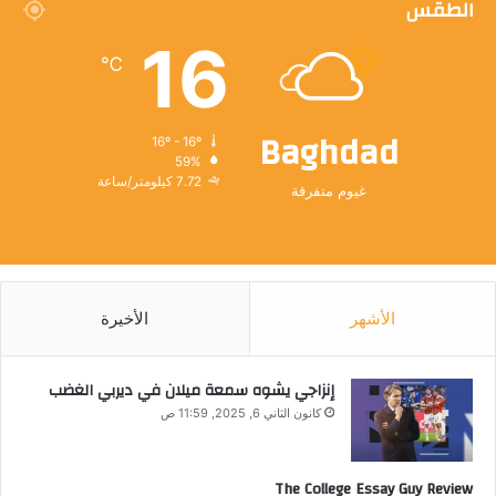
الطقس
16
℃
Baghdad
16º - 16º
59%
7.72 كيلومتر/ساعة
غيوم متفرقة
الأشهر
الأخيرة
إنزاجي يشوه سمعة ميلان في ديربي الغضب
كانون الثاني 6, 2025, 11:59 ص
The College Essay Guy Review