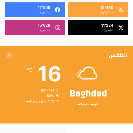
17٬558
15٬480
مشتركون
متابعون
15٬628
11٬224
متابعون
متابعون
الطقس
16
℃
Baghdad
16º - 16º
59%
7.72 كيلومتر/ساعة
غيوم متفرقة