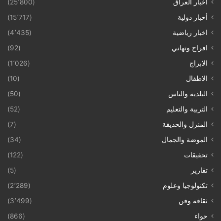
أخبار العراق
(25٬800)
أخبار دولية
(15٬717)
اخبار رياضية
(4٬435)
افراح وتهاني
(92)
الابراج
(1٬026)
الاطفال
(10)
البلدية والناس
(50)
التربية والتعليم
(52)
المنزل والحديقة
(7)
الموضة والجمال
(34)
تحقيقات
(122)
تقارير
(5)
تكنولوجيا وعلوم
(2٬289)
ثقافة وفن
(3٬499)
حواء
(866)