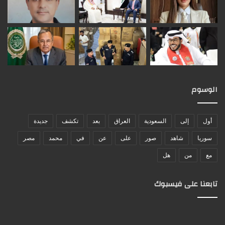
الوسوم
أول
إلى
السعودية
العراق
بعد
تكشف
جديدة
سوريا
شاهد
صور
على
عن
في
محمد
مصر
مع
من
هل
تابعنا على فيسبوك