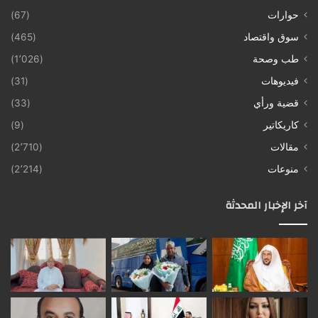
حوارات
(67)
سوق واقتصاد
(465)
طب وصحة
(1٬026)
فيديوهات
(31)
قضية ورأي
(33)
كاريكاتير
(9)
مقالات
(2٬710)
منوعات
(2٬214)
آخر الإخبار المحدثة