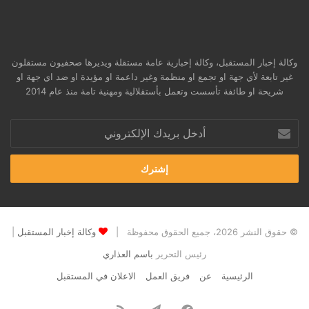
وكالة إخبار المستقبل، وكالة إخبارية عامة مستقلة ويديرها صحفيون مستقلون
غير تابعة لأي جهة او تجمع او منظمة وغير داعمة او مؤيدة او ضد اي جهة او
شريحة او طائفة تأسست وتعمل بأستقلالية ومهنية تامة منذ عام 2014
أدخل
بريدك
الإلكتروني
© حقوق النشر 2026، جميع الحقوق محفوظة |
وكالة إخبار المستقبل
|
رئيس التحرير
باسم العذاري
الرئيسية
عن
فريق العمل
الاعلان في المستقبل