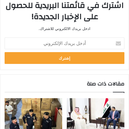
اشترك في قائمتنا البريدية للحصول
على الإخبار الجديدة!
ادخل بريدك الالكتروني للاشتراك.
أ
د
خ
ل
ب
ر
ي
مقالات ذات صلة
د
ك
ا
ل
إ
ل
ك
ت