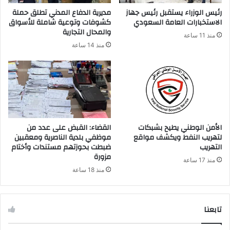
ر
رئيس الوزراء يستقبل رئيس جهاز
مديرية الدفاع المدني تطلق حملة
و
الاستخبارات العامة السعودي
كشوفات وتوعية شاملة للأسواق
ن
والمحال التجارية
منذ 11 ساعة
ي
منذ 14 ساعة
الأمن الوطني يطيح بشبكات
القضاء: القبض على عدد من
لتهريب النفط ويكشف مواقع
موظفي بلدية الناصرية ومعقبين
التهريب
ضبطت بحوزتهم مستندات وأختام
مزورة
منذ 17 ساعة
منذ 18 ساعة
تابعنا