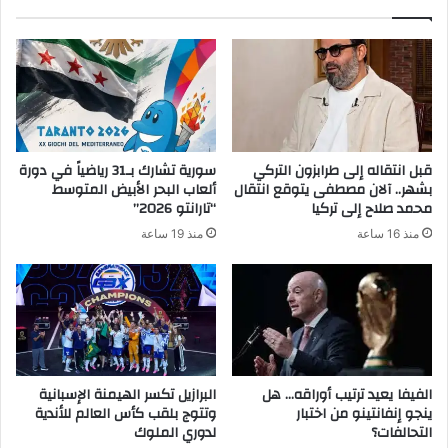
ك
ا
ل
إ
ل
ك
ت
ر
قبل انتقاله إلى طرابزون التركي
سورية تشارك بـ31 رياضياً في دورة
و
بشهر.. آلان مصطفى يتوقع انتقال
ألعاب البحر الأبيض المتوسط
ن
محمد صلاح إلى تركيا
“تارانتو 2026”
ي
منذ 16 ساعة
منذ 19 ساعة
الفيفا يعيد ترتيب أوراقه… هل
البرازيل تكسر الهيمنة الإسبانية
ينجو إنفانتينو من اختبار
وتتوج بلقب كأس العالم للأندية
التحالفات؟
لدوري الملوك