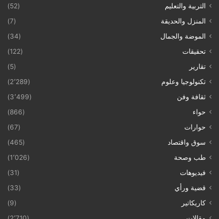
التربية والتعليم
(52)
المنزل والحديقة
(7)
الموضة والجمال
(34)
تحقيقات
(122)
تقارير
(5)
تكنولوجيا وعلوم
(2٬289)
ثقافة وفن
(3٬499)
حواء
(866)
حوارات
(67)
سوق واقتصاد
(465)
طب وصحة
(1٬026)
فيديوهات
(31)
قضية ورأي
(33)
كاريكاتير
(9)
مقالات
(2٬710)