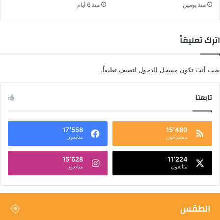
منذ يومين
منذ 6 أيام
اترك تعليقاً
يجب أنت تكون
مسجل الدخول
لتضيف تعليقاً.
تابعنا
17٬558
15٬480
مشتركون
متابعون
15٬628
11٬224
متابعون
متابعون
الطقس