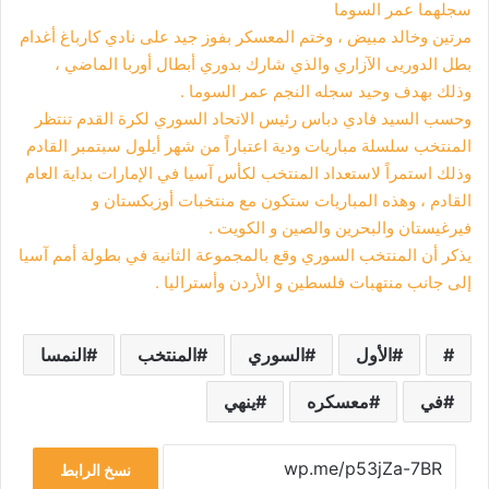
سجلهما عمر السوما
مرتين وخالد مبيض ، وختم المعسكر بفوز جيد على نادي كارباغ أغدام
بطل الدوريى الآزاري والذي شارك بدوري أبطال أوربا الماضي ،
وذلك بهدف وحيد سجله النجم عمر السوما .
وحسب السيد فادي دباس رئيس الاتحاد السوري لكرة القدم تنتظر
المنتخب سلسلة مباريات ودية اعتباراً من شهر أيلول سبتمبر القادم
وذلك استمراً لاستعداد المنتخب لكأس آسيا في الإمارات بداية العام
القادم ، وهذه المباريات ستكون مع منتخبات أوزبكستان و
فيرغيستان والبحرين والصين و الكويت .
يذكر أن المنتخب السوري وقع بالمجموعة الثانية في بطولة أمم آسيا
إلى جانب منتهبات فلسطين و الأردن وأستراليا .
الأول
السوري
المنتخب
النمسا
في
معسكره
ينهي
نسخ الرابط