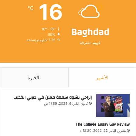
16
℃
Baghdad
16º - 16º
59%
7.72 كيلومتر/ساعة
غيوم متفرقة
الأشهر
الأخيرة
إنزاجي يشوه سمعة ميلان في ديربي الغضب
كانون الثاني 6, 2025, 11:59 ص
The College Essay Guy Review
تشرين الثاني 22, 2022, 12:20 م