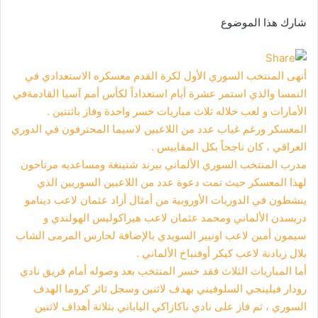
شارك هذا الموضوع
أنهى المنتخب السوري الأول لكرة القدم معسكره الاستعدادي في
النمسا والذي استمر عشرة أيام استعداداً لكأس أمم آسيا القادمةفي
الأمارات و لعب خلاله ثلاث مباريات خسر واحدة وفاز باثنتين .
المعسكر ورغم غياب عدد من اللاعبين لاسيما المحترفون في الدوري
العراقي ، كان ناجحاً بكل المقاييس .
مدرب المنتخب السوري الألماني بيرند شتينغة ومساعديه مرتاحون
لهذا المعسكر حيث تمت دعوة عدد من اللاعبين السوريين الذي
ينشطون في الدوريات الأوروبية من أمثال أزاد عثمان لاعب دينامو
دريسدن الألماني ومحمد عثمان لاعب هيراكوليس الهولندي و
سيمون أمين لاعب اونيير السويدي بالإضافة لحارس المرمى الشاب
بلال زبادنة لاعب كيكر أوفنباخ الألماني .
أما المباريات الثلاث فقد خسر المنتخب بعد وصوله أمام فريق نادي
رودار فيلينجي السلوفيني بهدف لاثنين وسجل ثائر كروما الهدف
السوري ، ثم فاز على نادي ناكازاكي الياباني بثلاثة أهداف لاثنين