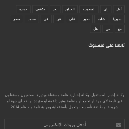
أول
إلى
السعودية
العراق
بعد
تكشف
جديدة
سوريا
شاهد
صور
على
عن
في
محمد
مصر
مع
من
هل
تابعنا على فيسبوك
وكالة إخبار المستقبل، وكالة إخبارية عامة مستقلة ويديرها صحفيون مستقلون
غير تابعة لأي جهة او تجمع او منظمة وغير داعمة او مؤيدة او ضد اي جهة او
شريحة او طائفة تأسست وتعمل بأستقلالية ومهنية تامة منذ عام 2014
أدخل
بريدك