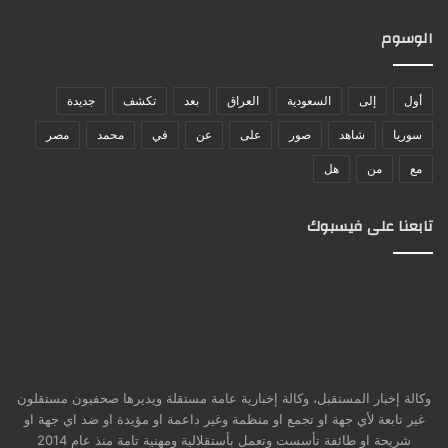
الوسوم
أول
إلى
السعودية
العراق
بعد
تكشف
جديدة
سوريا
شاهد
صور
على
عن
في
محمد
مصر
مع
من
هل
تابعنا على فيسبوك
وكالة إخبار المستقبل، وكالة إخبارية عامة مستقلة ويديرها صحفيون مستقلون
غير تابعة لأي جهة او تجمع او منظمة وغير داعمة او مؤيدة او ضد اي جهة او
شريحة او طائفة تأسست وتعمل بأستقلالية ومهنية تامة منذ عام 2014