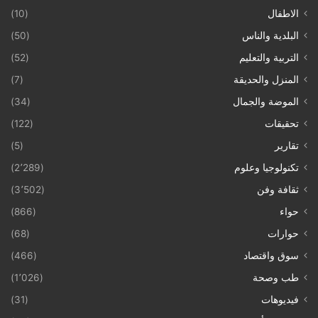
الاطفال
(10)
البلدية والناس
(50)
التربية والتعليم
(52)
المنزل والحديقة
(7)
الموضة والجمال
(34)
تحقيقات
(122)
تقارير
(5)
تكنولوجيا وعلوم
(2٬289)
ثقافة وفن
(3٬502)
حواء
(866)
حوارات
(68)
سوق واقتصاد
(466)
طب وصحة
(1٬026)
فيديوهات
(31)