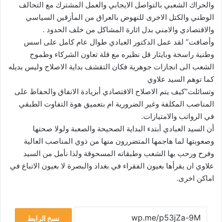
والحراك الشعبي بالتواصل الايجابي والعمل المشترك مع التحالف
الوطني والكتل الاخرى للنهوض بالعراق من المأزقين السياسي
والاقتصادي والامني بدل اثارة المشاكل من خلف الحدود .
وأضافت” لقد عمل الدكتور العبادي طوال عام كامل على اسس
وطنية راسخة وبايثار قل نظيره مع قلة تعاون الشركاء وطموح
الشعب الى انجازات جوهرية فكان التقشف بداية الاصلاح وليس بديله
كما توهم السيد علاوي
وتسائلت”كيف يتم الاصلاح الاقتصادي أبزيادة الانفاق والحفاظ على
المناصب المكلفة وغير الضرورية ام بتعميق هوة التفاوت الطبقي
في الرواتب والامتيازات.
أن السيد العبادي أبتدء البداية الصحيحة والصعبة ولولا صحتها
وصعوبتها لما هاجمها المتضررون منها من ذوي المناصب العالية
وفرح ورحب بها الشعب وطبقاته المسحوقة ولذا نأمل من السيد
علاوي ان يقرأها بعيون الفقراء في بغداد والبصرة لا بعيون الاتباع في
اماكن اخرى.
نسخ الرابط