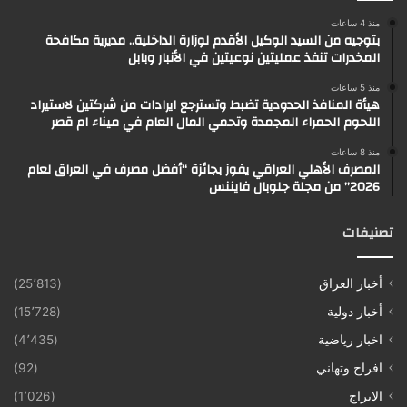
منذ 4 ساعات
بتوجيه من السيد الوكيل الأقدم لوزارة الداخلية.. مديرية مكافحة
المخدرات تنفذ عمليتين نوعيتين في الأنبار وبابل
منذ 5 ساعات
هيأة المنافذ الحدودية تضبط وتسترجع ايرادات من شركتين لاستيراد
اللحوم الحمراء المجمدة وتحمي المال العام في ميناء ام قصر
منذ 8 ساعات
المصرف الأهلي العراقي يفوز بجائزة “أفضل مصرف في العراق لعام
2026” من مجلة جلوبال فايننس
تصنيفات
أخبار العراق
(25٬813)
أخبار دولية
(15٬728)
اخبار رياضية
(4٬435)
افراح وتهاني
(92)
الابراج
(1٬026)