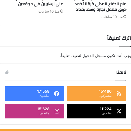
عام الدفاع المدني فرقنا تخمد
على ارهابيين في موقعين
حريق معمل نجارة وسط بغداد
منذ 10 ساعات
منذ 10 ساعات
اترك تعليقاً
يجب أنت تكون
مسجل الدخول
لتضيف تعليقاً.
تابعنا
17٬558
15٬480
مشتركون
متابعون
15٬628
11٬224
متابعون
متابعون