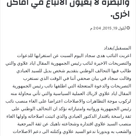
والبصرة لا بعيون الاتباع في اماكن
اخرى.
أيلول 19, 2015, 2:04 م
المسقبل/بغداد
اعربت النائب هدى سجاد اليوم السبت عن استغرابها للدعوات
والتصريحات الاخيرة لنائب رئيس الجمهورية المقال اياد علاوي والتي
طالب فيها التحالف الوطني بتقديم شخص بديل للسيد العبادي
وقالت سجاد في بيان صحفي أننا في الوقت الذي نستغرب
التصريحات والدعوة المتعجلة التي اطلقها نائب رئيس الجمهورية
المقال اياد علاوي لارباك العملية السياسية والتي تأتي محاولة منه
لركوب موجة التظاهرات والاصلاحات اعتراضا على الغاء منصب نائب
رئيس الجمهورية ورواتبه وامتيازاته نؤكد ان التحالف الوطني على
ثقة راسخة باقتدار الدكتور العبادي والذي اثبتت اصلاحاته واولها الغاء
منصب السيد علاوي اقتداره وشجاعته ناهيك عن ثقة المرجعية
والشعب به وبدورنا ندعو السيد علاوي وكتلته الى دعم الاصلاحات