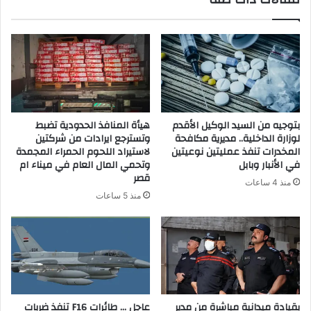
ك
ا
ل
إ
ل
ك
ت
ر
بتوجيه من السيد الوكيل الأقدم
هيأة المنافذ الحدودية تضبط
و
لوزارة الداخلية.. مديرية مكافحة
وتسترجع ايرادات من شركتين
ن
المخدرات تنفذ عمليتين نوعيتين
لاستيراد اللحوم الحمراء المجمدة
ي
في الأنبار وبابل
وتحمي المال العام في ميناء ام
قصر
منذ 4 ساعات
منذ 5 ساعات
بقيادة ميدانية مباشرة من مدير
عاجل … طائرات F16 تنفذ ضربات