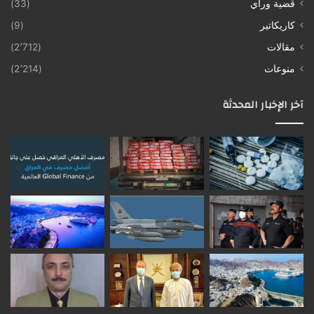
قضية ورأي
(33)
كاريكاتير
(9)
مقالات
(2٬712)
منوعات
(2٬214)
آخر الإخبار المحدثة