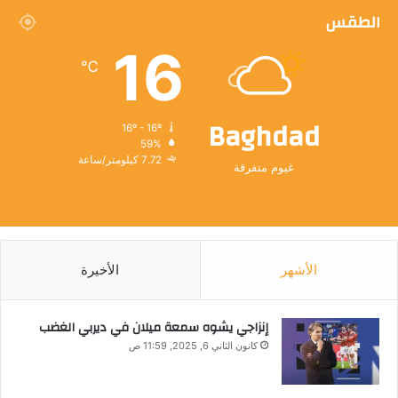
الطقس
16
℃
Baghdad
16º - 16º
59%
7.72 كيلومتر/ساعة
غيوم متفرقة
الأشهر
الأخيرة
إنزاجي يشوه سمعة ميلان في ديربي الغضب
كانون الثاني 6, 2025, 11:59 ص