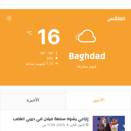
الطقس
16
℃
Baghdad
16º - 16º
59%
7.72 كيلومتر/ساعة
غيوم متفرقة
الأشهر
الأخيرة
إنزاجي يشوه سمعة ميلان في ديربي الغضب
كانون الثاني 6, 2025, 11:59 ص