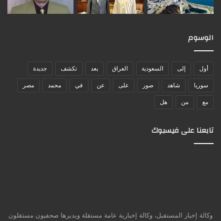
الوسوم
أول
إلى
السعودية
العراق
بعد
تكشف
جديدة
سوريا
شاهد
صور
على
عن
في
محمد
مصر
مع
من
هل
تابعنا على فيسبوك
وكالة إخبار المستقبل، وكالة إخبارية عامة مستقلة ويديرها صحفيون مستقلون