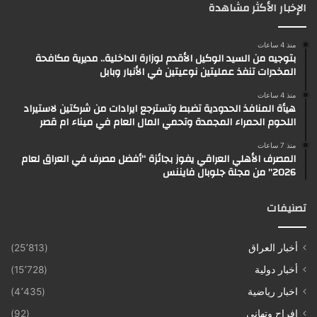
الإخبار الأكثر مشاهدة
منذ 4 ساعات
بتوجيه من السيد الوكيل الأقدم لوزارة الداخلية.. مديرية مكافحة
المخدرات تنفذ عمليتين نوعيتين في الأنبار وبابل
منذ 4 ساعات
هيأة المنافذ الحدودية تضبط وتسترجع ايرادات من شركتين لاستيراد
اللحوم الحمراء المجمدة وتحمي المال العام في ميناء ام قصر
منذ 7 ساعات
المصرف الأهلي العراقي يفوز بجائزة “أفضل مصرف في العراق لعام
2026” من مجلة جلوبال فايننس
تصنيفات
أخبار العراق
(25٬813)
أخبار دولية
(15٬728)
اخبار رياضية
(4٬435)
افراح وتهاني
(92)