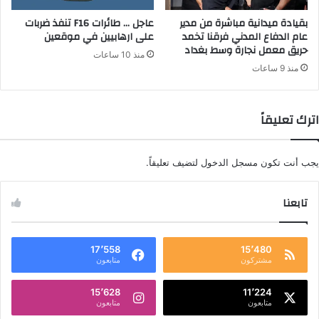
بقيادة ميدانية مباشرة من مدير
عاجل … طائرات F16 تنفذ ضربات
عام الدفاع المدني فرقنا تخمد
على ارهابيين في موقعين
حريق معمل نجارة وسط بغداد
منذ 10 ساعات
منذ 9 ساعات
اترك تعليقاً
يجب أنت تكون
مسجل الدخول
لتضيف تعليقاً.
تابعنا
17٬558
15٬480
مشتركون
متابعون
15٬628
11٬224
متابعون
متابعون