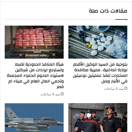
ي
مقالات ذات صلة
د
ك
ا
ل
إ
ل
ك
ت
ر
بتوجيه من السيد الوكيل الأقدم
هيأة المنافذ الحدودية تضبط
و
لوزارة الداخلية.. مديرية مكافحة
وتسترجع ايرادات من شركتين
ن
المخدرات تنفذ عمليتين نوعيتين
لاستيراد اللحوم الحمراء المجمدة
ي
في الأنبار وبابل
وتحمي المال العام في ميناء ام
قصر
منذ 4 ساعات
منذ 4 ساعات