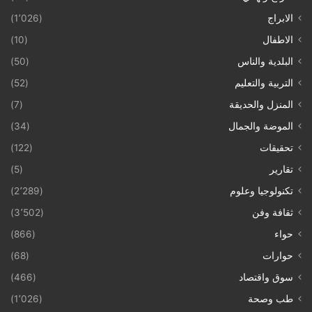
الابراج
(1٬026)
الاطفال
(10)
البلدية والناس
(50)
التربية والتعليم
(52)
المنزل والحديقة
(7)
الموضة والجمال
(34)
تحقيقات
(122)
تقارير
(5)
تكنولوجيا وعلوم
(2٬289)
ثقافة وفن
(3٬502)
حواء
(866)
حوارات
(68)
سوق واقتصاد
(466)
طب وصحة
(1٬026)