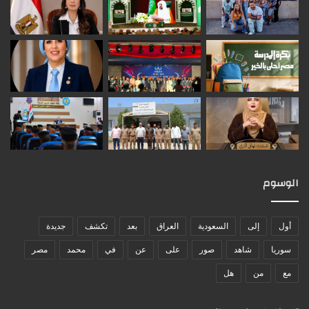
الوسوم
أول
إلى
السعودية
العراق
بعد
تكشف
جديدة
سوريا
شاهد
صور
على
عن
في
محمد
مصر
مع
من
هل