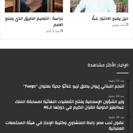
حين يصبح الاختيار عبئًا
دراسة : التعليم الطريق الذي يصنع
الامم
منذ يومين
منذ 3 أيام
الإخبار الأكثر مشاهدة
منذ 24 دقيقة
النجم اللبناني إيوان يطلق تريو غنائيًا جديدًا بعنوان “Fuego”
منذ 34 دقيقة
وزير الشؤون الإسلامية يفتتح التصفيات النهائية لمسابقة الملك
عبدالعزيز الدولية للقرآن الكريم في دورتها الـ46
منذ 39 دقيقة
عقول تحب مصر: راندة المنشاوي وكتيبة الإنجاز في هيئة المجتمعات
العمرانية