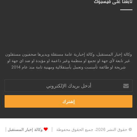
تابعنا على فيسبوك
وكالة إخبار المستقبل، وكالة إخبارية عامة مستقلة ويديرها صحفيون مستقلون
غير تابعة لأي جهة او تجمع او منظمة وغير داعمة او مؤيدة او ضد اي جهة او
شريحة او طائفة تأسست وتعمل بأستقلالية ومهنية تامة منذ عام 2014
أدخل
بريدك
الإلكتروني
© حقوق النشر 2026، جميع الحقوق محفوظة |
وكالة إخبار المستقبل
|