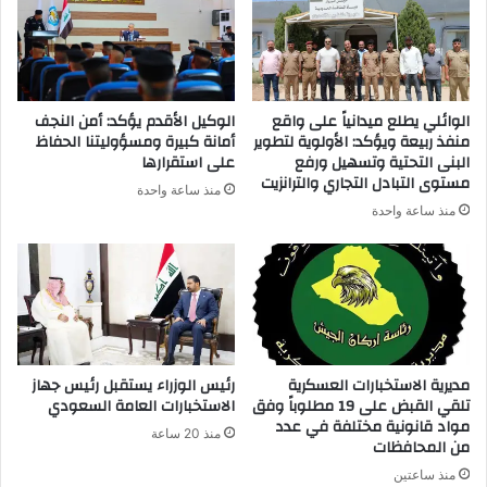
إ
ل
ك
ت
ر
الوائلي يطلع ميدانياً على واقع
الوكيل الأقدم يؤكد: أمن النجف
و
منفذ ربيعة ويؤكد: الأولوية لتطوير
أمانة كبيرة ومسؤوليتنا الحفاظ
ن
البنى التحتية وتسهيل ورفع
على استقرارها
ي
مستوى التبادل التجاري والترانزيت
منذ ساعة واحدة
منذ ساعة واحدة
مديرية الاستخبارات العسكرية
رئيس الوزراء يستقبل رئيس جهاز
تلقي القبض على 19 مطلوباً وفق
الاستخبارات العامة السعودي
مواد قانونية مختلفة في عدد
منذ 20 ساعة
من المحافظات
منذ ساعتين