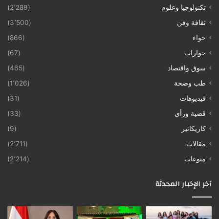
تكنولوجيا وعلوم
(2٬289)
ثقافة وفن
(3٬500)
حواء
(866)
حوارات
(67)
سوق واقتصاد
(465)
طب وصحة
(1٬026)
فيديوهات
(31)
قضية ورأي
(33)
كاريكاتير
(9)
مقالات
(2٬711)
منوعات
(2٬214)
آخر الإخبار المحدثة