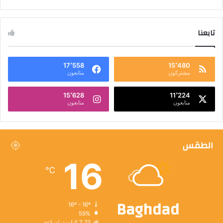
تابعنا
17٬558
15٬480
مشتركون
متابعون
15٬628
11٬224
متابعون
متابعون
الطقس
16
℃
Baghdad
16º - 16º
59%
7.72 كيلومتر/ساعة