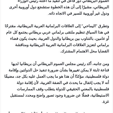
العموم البريطاني دور فاعل في تنفيذ ما أعلنه رئيس الوزراء
البريطاني، مشيرًا إلى أن هذه الخطوة ستشجع دول أوروبية أخرى
ودول غير أوروبية للسير في الاتجاه ذاته.
وتطرق “اليماحي” إلى العلاقات البرلمانية العربية البريطانية، مقترحًا
في هذا السياق تنظيم ملتقى برلماني عربي بريطاني يجتمع كل عام
أو عامين، بالتناوب بين بريطانيا والدول العربية، بحيث يكون فضاء
برلماني لتعزيز العلاقات البرلمانية العربية البريطانية ومناقشة
القضايا محل الاهتمام المشترك.
ومن جانبه، أكد رئيس مجلس العموم البريطاني أن بريطانيا لديها
قناعة ثابتة لا يمكن تغييرها بشأن ضرورة تنفيذ حل الدولتين وإقامة
دولة فلسطينية، مؤكدًا أن هذا هو ما يجب العمل عليه بكل جد، مضيفًا
أنه لا يجب إغفال ما يحدث في الضفة الغربية، لأن إقامة دولة
فلسطينية بالمعني الحقيقي للدولة يتطلب وقف الممارسات
الاستيطانية، فضلًا عن ضرورة وجود تصور واضح ومحدد لمستقبل
غزة.