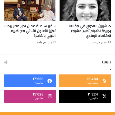
د. شيرين العدوي في مقالها
سفير سلطنة عمان لدى مصر يبحث
بجريدة الأهرام تطرح مشروع
تعزيز التعاون الثنائي مع نظيره
الاقتصاد الرمادي
الليبي بالقاهرة
منذ يوم واحد
منذ يوم واحد
تابعنا
17٬558
15٬480
مشتركون
متابعون
15٬628
11٬224
متابعون
متابعون