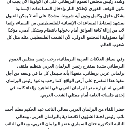
وشدد رئيس مجلس العموم البريطاني على أن الأولوية الآن يجب أن
تكون للوقف الفوري لإطلاق النار وإدخال المساعدات الإنسانية
بشكل عاجل وكامل ودون أية شروط، مشددًا على أنه لا يمكن القبول
بمشهد إسقاط المساعدات الإنسانية للفلسطينيين من السماء، وإنما
لابد من إزالة كافة العوائق أمام دخولها بانتظام وبشكل آدمي، مؤكدًا
أنها مسؤولية المجتمع الدولي، لأن الشعب الفلسطيني مثله مثل كل
شعوب العالم.
وفي سياق العلاقات العربية البريطانية، رحب رئيس مجلس العموم
البريطاني بشدة بمقترح رئيس البرلمان العربي بتنظيم ملتقى
برلماني عربي بريطاني، متعهدًا بأنه سيبذل كل ما في وسعه من أجل
تنفيذ هذا المقترح على أرض الواقع. كما رحب بدعوة رئيس البرلمان
العربي له لزيارة مقر البرلمان العربي في القاهرة وإلقاء كلمة في
إحدى جلساته العامة أمام ممثلي الشعب العربي.
حضر اللقاء من البرلمان العربي معالي النائب عبد الحكيم معلم أحمد
نائب رئيس لجنة الشؤون الاقتصادية بالبرلمان العربي، ومعالي
النائبة الدكتورة حنان السماري عضو البرلمان العربي، ومعالي النائب