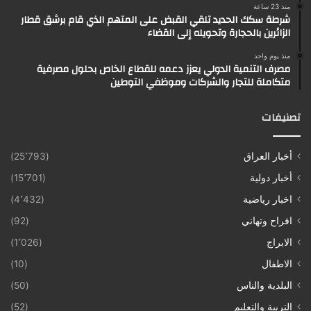
منذ 23 ساعة
شرطة سكك الحديد تلقي القبض على المتهم الذي قام برشق قطار
الزائرين بالحجارة وتحويله إلى القضاء
منذ يوم واحد
مصرف التنمية الدولي يعزز دعمه للقطاع الخاص بحلول مصرفية
متكاملة للتجار والشركات وموظفي التوطين
تصنيفات
أخبار العراق
(25٬793)
أخبار دولية
(15٬701)
اخبار رياضية
(4٬432)
افراح وتهاني
(92)
الابراج
(1٬026)
الاطفال
(10)
البلدية والناس
(50)
التربية والتعليم
(52)