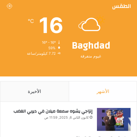
الطقس
16
℃
Baghdad
16º - 16º
59%
7.72 كيلومتر/ساعة
غيوم متفرقة
الأشهر
الأخيرة
إنزاجي يشوه سمعة ميلان في ديربي الغضب
كانون الثاني 6, 2025, 11:59 ص