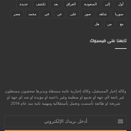
أول
إلى
السعودية
العراق
بعد
تكشف
جديدة
سوريا
شاهد
صور
على
عن
في
محمد
مصر
مع
من
هل
تابعنا على فيسبوك
وكالة إخبار المستقبل، وكالة إخبارية عامة مستقلة ويديرها صحفيون مستقلون
غير تابعة لأي جهة او تجمع او منظمة وغير داعمة او مؤيدة او ضد اي جهة او
شريحة او طائفة تأسست وتعمل بأستقلالية ومهنية تامة منذ عام 2014
أدخل
بريدك
الإلكتروني