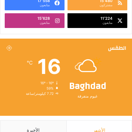
17٬558
15٬480
مشتركون
متابعون
15٬628
11٬224
متابعون
متابعون
الطقس
16
℃
Baghdad
16º - 16º
59%
7.72 كيلومتر/ساعة
غيوم متفرقة
الأشهر
الأخيرة