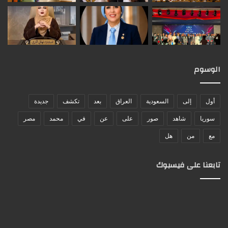
الوسوم
أول
إلى
السعودية
العراق
بعد
تكشف
جديدة
سوريا
شاهد
صور
على
عن
في
محمد
مصر
مع
من
هل
تابعنا على فيسبوك