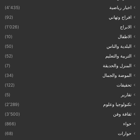
اخبار رياضية
(4٬435)
افراح وتهاني
(92)
الابراج
(1٬026)
الاطفال
(10)
البلدية والناس
(50)
التربية والتعليم
(52)
المنزل والحديقة
(7)
الموضة والجمال
(34)
تحقيقات
(122)
تقارير
(5)
تكنولوجيا وعلوم
(2٬289)
ثقافة وفن
(3٬500)
حواء
(866)
حوارات
(68)