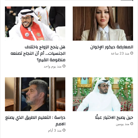
المعارضة ديكور الإخوان
هل ينجح الزواج باختلاف
الجنسيات… أم أن النجاح تصنعه
منذ 23 ساعة
منظومة القيم؟
منذ يوم واحد
حين يصبح الاختيار عبئًا
دراسة : التعليم الطريق الذي يصنع
الامم
منذ يومين
منذ 3 أيام