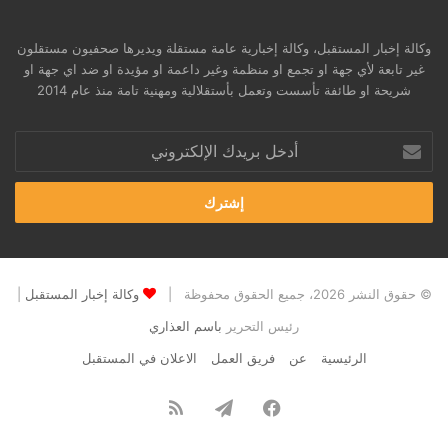
وكالة إخبار المستقبل، وكالة إخبارية عامة مستقلة ويديرها صحفيون مستقلون
غير تابعة لأي جهة او تجمع او منظمة وغير داعمة او مؤيدة او ضد اي جهة او
شريحة او طائفة تأسست وتعمل بأستقلالية ومهنية تامة منذ عام 2014
أدخل
بريدك
الإلكتروني
© حقوق النشر 2026، جميع الحقوق محفوظة |
وكالة إخبار المستقبل
|
رئيس التحرير
باسم العذاري
الرئيسية
عن
فريق العمل
الاعلان في المستقبل
فيسبوك
تيلقرام
ملخص