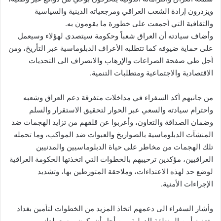
ويزدرون إرادة الشعب العراقي ومرجعياته الدينية والسياسية
والثقافية التي أجمعت على خطورة ما يقومون به.
وأضاف سيادته أن العراق شعباً وحكومة سيتصدى لهؤلاء وسيعمل
على حماية ضيوفه كما تتطلبه الأعراف الدبلوماسية عبر التأريخ، ومن
أجل طي صفحة الصراعات والإرهاب والانصراف الى التحديات
الاقتصادية والاجتماعية ومتطلبات التنمية.
من جانبهم أكد السفراء في مداخلات متفرقة دعم العراق وشعبه
واحترام سيادته والسعي عبر الحوار لتحقيق الاستقرار والسلم
وضمان الصداقة والتعاون، وأعربوا عن قلقهم من تزايد الهجمات ضد
المنشآت الدبلوماسية بالصواريخ والعبوات ضد المواكب، وما تحمله
تلك الهجمات من مخاطر على حياة الدبلوماسيين والمدنيين
العراقيين، مؤكدين ترحيبهم بالخطوات التي اتخذتها الحكومة العراقية
لوضع حد لهذه الاعتداءات، وملاحقة المتورطين بها، وتشديد
الإجراءات الأمنية.
وأشار السفراء الى دعمهم اتخاذ المزيد من الخطوات لتأمين بغداد
وتعزيز أمن المنطقة الدولية، من أجل أن يكون بوسع بلدانهم