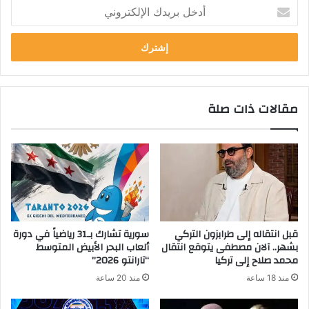
أ
د
خ
ل
ب
ر
ي
مقالات ذات صلة
د
ك
ا
ل
إ
ل
ك
ت
ر
قبل انتقاله إلى طرابزون التركي
سورية تشارك بـ31 رياضياً في دورة
و
بشهر.. آلان مصطفى يتوقع انتقال
ألعاب البحر الأبيض المتوسط
ن
محمد صلاح إلى تركيا
“تارانتو 2026”
ي
منذ 18 ساعة
منذ 20 ساعة