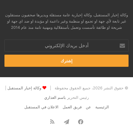
وكالة إخبار المستقبل، وكالة إخبارية عامة مستقلة ويديرها صحفيون مستقلون
غير تابعة لأي جهة او تجمع او منظمة وغير داعمة او مؤيدة او ضد اي جهة او
شريحة او طائفة تأسست وتعمل بأستقلالية ومهنية تامة منذ عام 2014
أدخل
بريدك
الإلكتروني
© حقوق النشر 2026، جميع الحقوق محفوظة |
وكالة إخبار المستقبل
|
رئيس التحرير
باسم العذاري
الرئيسية
عن
فريق العمل
الاعلان في المستقبل
فيسبوك
تيلقرام
ملخص