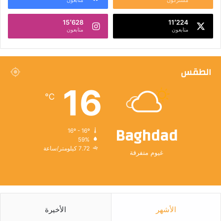
مشتركون
متابعون
15٬628
11٬224
متابعون
متابعون
الطقس
16
℃
Baghdad
16º - 16º
59%
7.72 كيلومتر/ساعة
غيوم متفرقة
الأشهر
الأخيرة