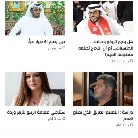
هل ينجح الزواج باختلاف
حين يصبح الاختيار عبئًا
الجنسيات… أم أن النجاح تصنعه
منذ يومين
منظومة القيم؟
منذ 15 ساعة
دراسة : التعليم الطريق الذي يصنع
ستنجلي غمامة الربيع لتزهر وردة
الامم
منذ 3 أيام
منذ 3 أيام