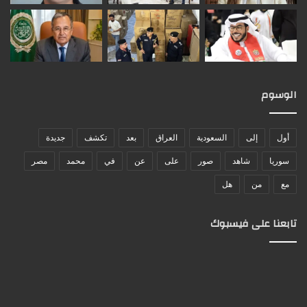
الوسوم
أول
إلى
السعودية
العراق
بعد
تكشف
جديدة
سوريا
شاهد
صور
على
عن
في
محمد
مصر
مع
من
هل
تابعنا على فيسبوك