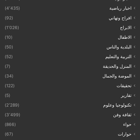
اخبار رياضية
(4٬435)
افراح وتهاني
(92)
الابراج
(1٬026)
الاطفال
(10)
البلدية والناس
(50)
التربية والتعليم
(52)
المنزل والحديقة
(7)
الموضة والجمال
(34)
تحقيقات
(122)
تقارير
(5)
تكنولوجيا وعلوم
(2٬289)
ثقافة وفن
(3٬499)
حواء
(866)
حوارات
(67)