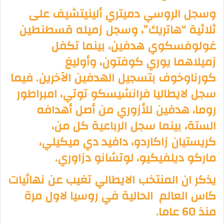
وسجل الروسي دميتري ألينيتشيف على
ثلاثية “هاتريك”، وسجل زميله قسطنطين
غولوفسكوي هدفين، بينما تكفل
زميلاهما يوري كوفتون، وأوليغ
كورناوخوف بتسجيل الهدفين الآخرين. فيما
سجل لايطاليا فرانشيسكو توتي، امبراطور
روما، هدفين للأزوري من أصل أهدافه
الستة، بينما سجل الرباعية كل من،
كريستيان زاكاردو، دافيد دي ميكيلي،
ماركو ديلفيكيو، لوتشانو دزاوري.
يذكر ان المنتخب الايطالي تغيب عن نهائيات
كاس العالم الحالية في روسيا لاول مرة
منذ 60 عاما.