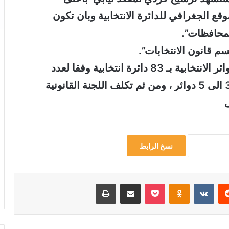
ع الجغرافي للدائرة الانتخابية وبان تكون
محافظات”.
م قانون الانتخابات”.
وكان مجلس النواب صوت على فقرة الدوائر الانتخابية بـ 83 دائرة انتخابية وفقا لعدد
النساء في البرلمان وفق معيار ثابت من 3 الى 5 دوائر ، ومن ثم تكلف اللجنة القانونية
ى
نسخ الرابط
ريست
Odnoklassniki
‫Pocket
مشاركة عبر البريد
طباعة