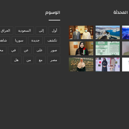
 المحدثة
الوسوم
أول
إلى
السعودية
العراق
تكشف
جديدة
سوريا
شاهد
صور
على
عن
في
مح
مصر
مع
من
هل