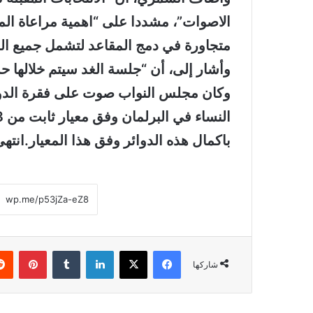
الاصوات”، مشددا على “اهمية مراعاة الموق
متجاورة في دمج المقاعد لتشمل جميع ال
وأشار إلى، أن “جلسة الغد سيتم خلالها حس
باكمال هذه الدوائر وفق هذا المعيار.انته
فيسبوك
‫X
لينكدإن
بينتي
شاركها