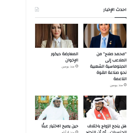
احدث الإخبار
“محمد صلاح” من
المعارضة ديكور
الملاعب إلى
الإخوان
الدبلوماسية الشعبية
منذ يومين
نحو صناعة القوة
الناعمة
منذ يومين
هل ينجح الزواج باختلاف
حين يصبح الاختيار عبئًا
الجنسيات… أم أن النجاح
منذ 4 أيام