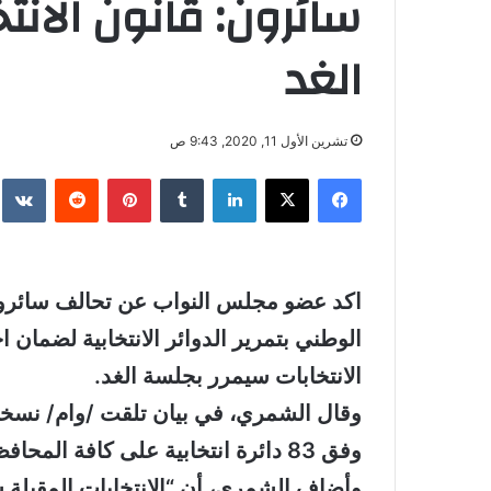
سائرون: قانون الان
الغد
تشرين الأول 11, 2020, 9:43 ص
فيسبوك
‫X
لينكدإن
بينتيريست
اكد عضو مجلس النواب عن تحالف سائرون 
الوطني بتمرير الدوائر الانتخابية لضمان اج
الانتخابات سيمرر بجلسة الغد.
وقال الشمري، في بيان تلقت /وام/ نسخة
وفق 83 دائرة انتخابية على كافة المحافظات”.
وأضاف الشمري، أن “الانتخابات المقبلة