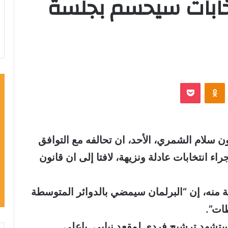
تخابات سيحسم بجلسة
‫Pocket
Odnoklassniki
سلام الشمري، الأحد، ان تحالفه مع التوافق
راء انتخابات عادلة ونزيهة، لافتا إلى ان قانون
 منه، إن “البرلمان سيمضي بالدوائر المتوسطة
 ستشهد ترشيح فردي لمقعد نيابي باعلى