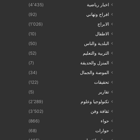
اخبار رياضية
(4٬435)
افراح وتهاني
(92)
الابراج
(1٬026)
الاطفال
(10)
البلدية والناس
(50)
التربية والتعليم
(52)
المنزل والحديقة
(7)
الموضة والجمال
(34)
تحقيقات
(122)
تقارير
(5)
تكنولوجيا وعلوم
(2٬289)
ثقافة وفن
(3٬502)
حواء
(866)
حوارات
(68)