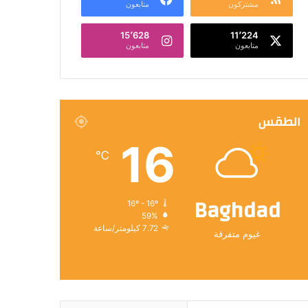
مشتركون
متابعون
15٬628
11٬224
متابعون
متابعون
الطقس
16
℃
Baghdad
16º - 16º
59%
7.72 كيلومتر/ساعة
غيوم متفرقة