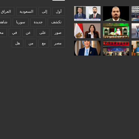
أول
إلى
السعودية
العراق
تكشف
جديدة
سوريا
شاهد
صور
على
عن
في
مح
مصر
مع
من
هل