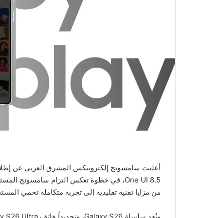
One UI 8.5، في خطوة تعكس التزام سامسونج ا
من مزايا تقنية تقليدية إلى تجربة متكاملة تحمي المست