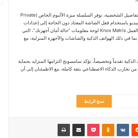
وانطلاقاً من إيمان سامسونج بأن الخصوصية تبدأ من التفاصيل الشخصية، توفر السلسلة ميزة الألبوم الخاص (Private
لفيديو باستخدام قفل الشاشة المعتاد دون الحاجة إلى إعدادات
معقدة. وعلى مستوى المنظومة المتكاملة، يقدم إطار العمل Knox Matrix لوحة معلومات “حالة أمان أجهزتك”، التي
بما في ذلك الهواتف الذكية والشاشات والأجهزة المنزلية، مع
بح من أكثر الهواتف الذكية تقدماً وتخصيصاً، تؤكد سامسونج التزامها المتزايد بحماية
 تجارب الذكاء الاصطناعي بثقة كاملة، مع الاطمئنان إلى أن
نسخ الرابط
ريست
Odnoklassniki
‫Pocket
مشاركة عبر البريد
طباعة