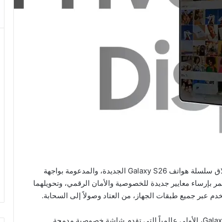
أعلنت سامسونج إلكترونيكس المشرق العربي عن إطلاق سلسلة هواتف Galaxy S26 الجديدة، والمدعومة بواجهة
لمستمر بإرساء معايير جديدة للخصوصية والأمان الرقمي، وتحويلهما
خدم عبر جميع طبقات الجهاز، من العتاد وصولاً إلى السحابة.
وتُعد سلسلة Galaxy S26، وتحديداً هاتف Galaxy S26 Ultra، الأولى عالمياً التي تقدم شاشة خصوصية مدمجة