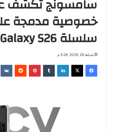
سامسونج تكشف عن
خصوصية مدمجة على
سلسلة Galaxy S26
شباط 26, 2026, 3:26 م
فيسبوك
‫X
لينكدإن
بينتيريست