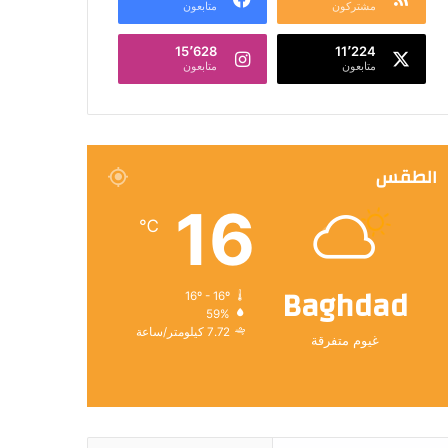
مشتركون
متابعون
15٬628
11٬224
متابعون
متابعون
الطقس
16
℃
Baghdad
16º - 16º
59%
7.72 كيلومتر/ساعة
غيوم متفرقة