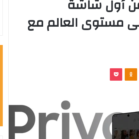
 أول شاشة
 مستوى العالم مع
‫Pocket
Odnoklassniki