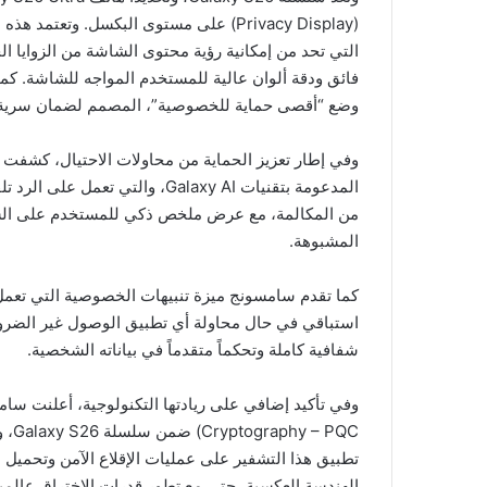
التي تحد من إمكانية رؤية محتوى الشاشة من الزوايا الج
فائق ودقة ألوان عالية للمستخدم المواجه للشاشة. كما 
وضع “أقصى حماية للخصوصية”، المصمم لضمان سرية البي
المدعومة بتقنيات Galaxy AI، والت
من المكالمة، مع عرض ملخص ذكي للمستخدم على الشاش
المشبوهة.
كما تقدم سامسونج ميزة تنبيهات الخصوصية التي تعمل
استباقي في حال محاولة أي تطبيق الوصول غير الضروري
شفافية كاملة وتحكماً متقدماً في بياناته الشخصية.
 PQC
تطبيق هذا التشفير على عمليات الإقلاع الآمن وتحميل 
الهندسة العكسية، حتى مع تطور قدرات الاختراق عالمياً