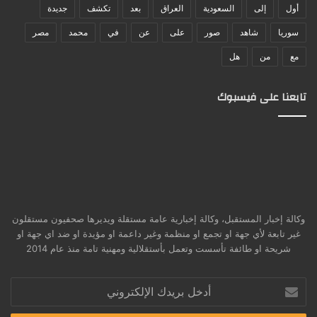
أول
إلى
السعودية
العراق
بعد
تكشف
جديدة
سوريا
شاهد
صور
على
عن
في
محمد
مصر
مع
من
هل
تابعنا على فيسبوك
وكالة إخبار المستقبل، وكالة إخبارية عامة مستقلة ويديرها صحفيون مستقلون
غير تابعة لأي جهة او تجمع او منظمة وغير داعمة او مؤيدة او ضد اي جهة او
شريحة او طائفة تأسست وتعمل بأستقلالية ومهنية تامة منذ عام 2014
أدخل
بريدك
الإلكتروني