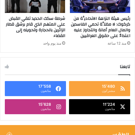
رئيس هيئة النزاهة الاتحاديَّة من
شرطة سكك الحديد تلقي القبض
كركوك: لا مظلَّة تحمي الفاسدين
على المتهم الذي قام برشق قطار
والمال العام أمانة والتجاوز عليه
الزائرين بالحجارة وتحويله إلى
اعتداءٌ على حقوق العراقيين
القضاء
منذ 12 ساعة
منذ يوم واحد
تابعنا
17٬558
15٬480
مشتركون
متابعون
15٬628
11٬224
متابعون
متابعون
الطقس