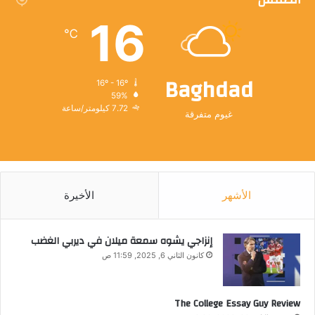
16
℃
Baghdad
16º - 16º
59%
7.72 كيلومتر/ساعة
غيوم متفرقة
الأشهر
الأخيرة
إنزاجي يشوه سمعة ميلان في ديربي الغضب
كانون الثاني 6, 2025, 11:59 ص
The College Essay Guy Review