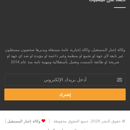
وكالة إخبار المستقبل، وكالة إخبارية عامة مستقلة ويديرها صحفيون مستقلون
غير تابعة لأي جهة او تجمع او منظمة وغير داعمة او مؤيدة او ضد اي جهة او
شريحة او طائفة تأسست وتعمل بأستقلالية ومهنية تامة منذ عام 2014
أدخل
بريدك
الإلكتروني
© حقوق النشر 2026، جميع الحقوق محفوظة |
وكالة إخبار المستقبل
|