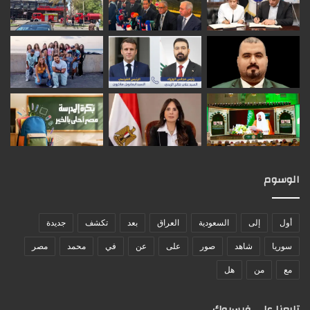
الوسوم
أول
إلى
السعودية
العراق
بعد
تكشف
جديدة
سوريا
شاهد
صور
على
عن
في
محمد
مصر
مع
من
هل
تابعنا على فيسبوك