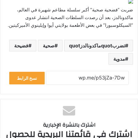
ضربت “فضحية صحية” أكبر سلسلة مطاعم شهيرة في العالم،
ماكدونالدز، بعد أن رصدت السلطات الصحية انتشار عدوى
“السيكلوسبورا” في بعض الأطعمة بولايتي أيوا وإيلينوي الأميركيتين.
تضربquotماكدونالدزquot
صحية
فضيحة
مدوية
نسخ الرابط
اشترك بالنشرة الإخبارية
اشترك في قائمتنا البريدية للحصول