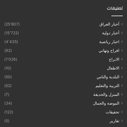
تصنيفات
أخبار العراق
(25٬807)
أخبار دولية
(15٬722)
اخبار رياضية
(4٬435)
افراح وتهاني
(92)
الابراج
(1٬026)
الاطفال
(10)
البلدية والناس
(50)
التربية والتعليم
(52)
المنزل والحديقة
(7)
الموضة والجمال
(34)
تحقيقات
(122)
تقارير
(5)