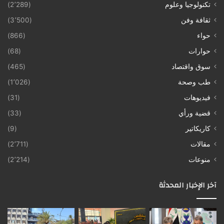
تكنولوجيا وعلوم
(2٬289)
ثقافة وفن
(3٬500)
حواء
(866)
حوارات
(68)
سوق واقتصاد
(465)
طب وصحة
(1٬026)
فيديوهات
(31)
قضية ورأي
(33)
كاريكاتير
(9)
مقالات
(2٬711)
منوعات
(2٬214)
آخر الإخبار المحدثة