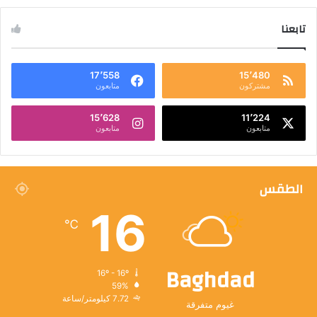
تابعنا
17٬558
15٬480
مشتركون
متابعون
15٬628
11٬224
متابعون
متابعون
الطقس
16
℃
Baghdad
16º - 16º
59%
7.72 كيلومتر/ساعة
غيوم متفرقة