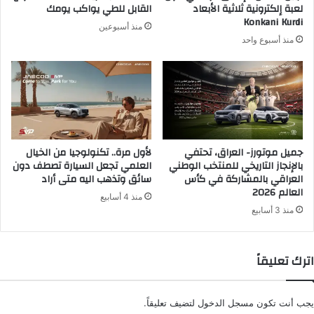
لعبة إلكترونية ثلاثية الأبعاد
القابل للطي يواكب يومك
ن
Konkani Kurdi
منذ أسبوعين
ي
منذ أسبوع واحد
جميل موتورز- العراق، تحتفي
لأول مرة.. تكنولوجيا من الخيال
بالإنجاز التاريخي للمنتخب الوطني
العلمي تجعل السيارة تصطف دون
العراقي بالمشاركة في كأس
سائق وتذهب اليه متى أراد
العالم 2026
منذ 4 أسابيع
منذ 3 أسابيع
اترك تعليقاً
يجب أنت تكون
مسجل الدخول
لتضيف تعليقاً.