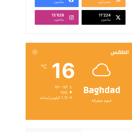
مشتركون
متابعون
15٬628
11٬224
متابعون
متابعون
الطقس
16
℃
Baghdad
16º - 16º
59%
7.72 كيلومتر/ساعة
غيوم متفرقة