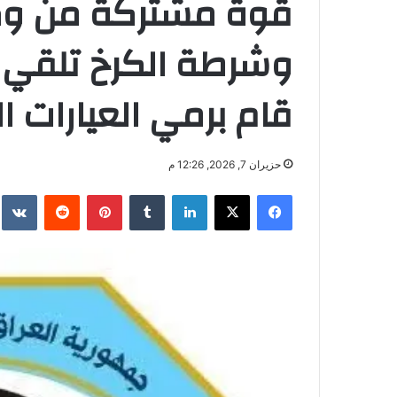
قوة مشتركة من وكا
وشرطة الكرخ تلقي
قام برمي العيارات ال
حزيران 7, 2026, 12:26 م
فيسبوك
‫X
لينكدإن
بينتيريست