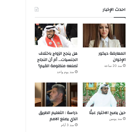
احدث الإخبار
المعارضة ديكور
هل ينجح الزواج باختلاف
الإخوان
الجنسيات… أم أن النجاح
تصنعه منظومة القيم؟
منذ 20 ساعة
منذ يوم واحد
حين يصبح الاختيار عبئًا
دراسة : التعليم الطريق
الذي يصنع الامم
منذ يومين
منذ 3 أيام