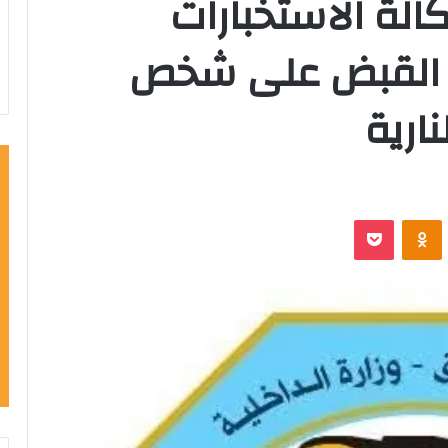
لة الاستخبارات
 القبض على شخص
نارية
‫Pocket
Odnoklassniki