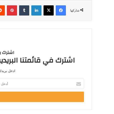
فيسبوك
‫X
لينكدإن
بينتي
شاركها
اشترك با
اشترك في قائمتنا البريدية
ادخل بريدك 
أدخل
بريدك
الإلكتروني